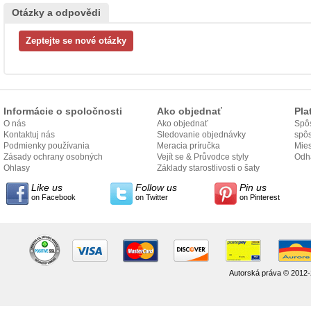
Otázky a odpovědi
Informácie o spoločnosti
Ako objednať
Pla
O nás
Ako objednať
Spôs
Kontaktuj nás
Sledovanie objednávky
spô
Podmienky používania
Meracia príručka
Mies
Zásady ochrany osobných
Vejít se & Průvodce styly
odo
Odh
údajov
Ohlasy
Základy starostlivosti o šaty
Like us
Follow us
Pin us
on Facebook
on Twitter
on Pinterest
Autorská práva © 2012