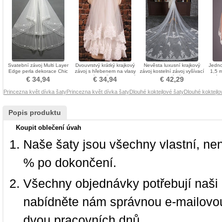
Svatební závoj Multi Layer
Dvouvrstvý krátký krajkový
Nevěsta luxusní krajkový
Jedno
Edge perla dekorace Chic
závoj s hřebenem na vlasy
závoj kostelní závoj vyšívací
1,5 m
Spring
svatební doplňky svatební
krajkový závoj
záv
€ 34,94
€ 34,94
€ 42,29
svatební závoj
Princezna květ dívka šaty
Princezna květ dívka šaty
Dlouhé koktejlové šaty
Dlouhé koktejlo
Popis produktu
Koupit oblečení úvah
Naše šaty jsou všechny vlastní, ne
% po dokončení.
Všechny objednávky potřebují naši 
nabídněte nám správnou e-mailovou
dvou pracovních dnů.