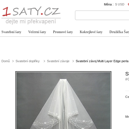
Měna :
$ USD
Svatební šaty
Večerní šaty
Promové šaty
Koktejlové šaty
Družička Šat
Domů
Svatební doplňky
Svatební závoje
Svatební závoj Multi Layer Edge perl
S
#
C
Mn