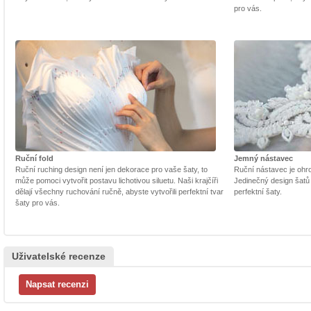
pro vás.
Ruční fold
Jemný nástavec
Ruční ruching design není jen dekorace pro vaše šaty, to
Ruční nástavec je ohrom
může pomoci vytvořit postavu lichotivou siluetu. Naši krajčíři
Jedinečný design šatů
dělají všechny ruchování ručně, abyste vytvořili perfektní tvar
perfektní šaty.
šaty pro vás.
Uživatelské recenze