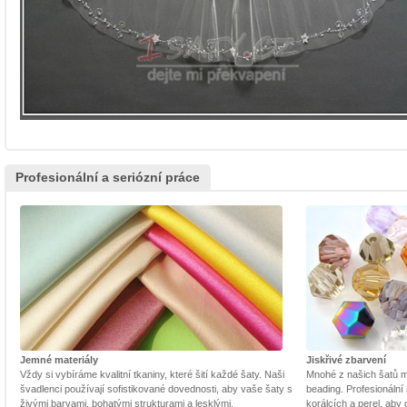
Profesionální a seriózní práce
Jemné materiály
Jiskřivé zbarvení
Vždy si vybíráme kvalitní tkaniny, které šití každé šaty. Naši
Mnohé z našich šatů m
švadlenci používají sofistikované dovednosti, aby vaše šaty s
beading. Profesionální 
živými barvami, bohatými strukturami a lesklými.
korálcích a perel, aby