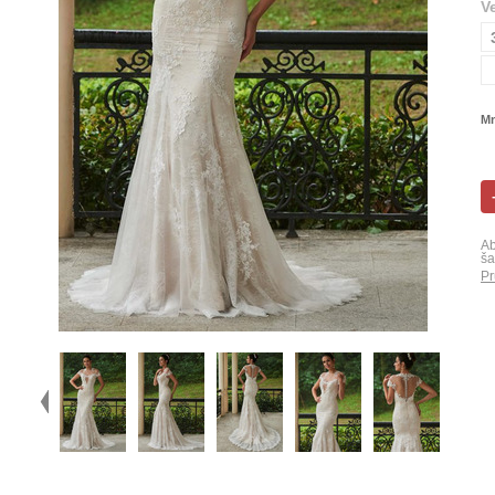
V
Mn
Ab
ša
Pr