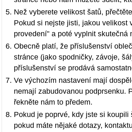
Než vyberete velikost šatů, přečtět
Pokud si nejste jisti, jakou velikos
provedení" a poté vyplnit skutečná 
Obecně platí, že příslušenství oble
stránce (jako spodničky, závoje, šál
příslušenství se prodává samostatn
Ve výchozím nastavení mají dospělé
nemají zabudovanou podprsenku. P
řekněte nám to předem.
Pokud je poprvé, kdy jste si koupi
pokud máte nějaké dotazy, kontakt