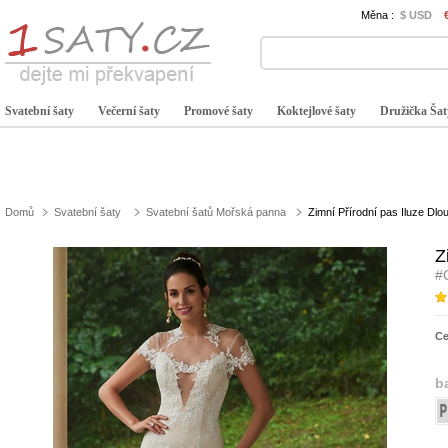
Měna :
$ USD
Svatební šaty
Večerní šaty
Promové šaty
Koktejlové šaty
Družička Šat
Domů
Svatební šaty
Svatební šatů Mořská panna
Zimní Přírodní pas Iluze Dlo
Z
#
C
b