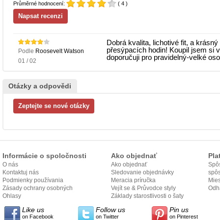
Průměrné hodnocení:
( 4 )
Dobrá kvalita, lichotivé fit, a krás
přesýpacích hodin! Koupil jsem si v
Podle
Roosevelt Watson
doporučuji pro pravidelný-velké oso
01 / 02
Otázky a odpovědi
Informácie o spoločnosti
Ako objednať
Pla
O nás
Ako objednať
Spôs
Kontaktuj nás
Sledovanie objednávky
spô
Podmienky používania
Meracia príručka
Mies
Zásady ochrany osobných
Vejít se & Průvodce styly
odo
Odh
údajov
Ohlasy
Základy starostlivosti o šaty
Like us
Follow us
Pin us
on Facebook
on Twitter
on Pinterest