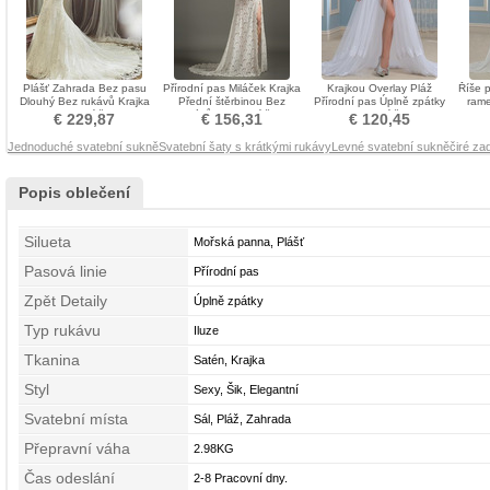
Plášť Zahrada Bez pasu
Přírodní pas Miláček Krajka
Krajkou Overlay Pláž
Říše 
Dlouhý Bez rukávů Krajka
Přední štěrbinou Bez
Přírodní pas Úplně zpátky
rame
Svatební šaty
rukávů Svatební šaty
Svatební šaty
€ 229,87
€ 156,31
€ 120,45
Jednoduché svatební sukně
Svatební šaty s krátkými rukávy
Levné svatební sukně
čiré za
Popis oblečení
Silueta
Mořská panna, Plášť
Pasová linie
Přírodní pas
Zpět Detaily
Úplně zpátky
Typ rukávu
Iluze
Tkanina
Satén, Krajka
Styl
Sexy, Šik, Elegantní
Svatební místa
Sál, Pláž, Zahrada
Přepravní váha
2.98KG
Čas odeslání
2-8 Pracovní dny.