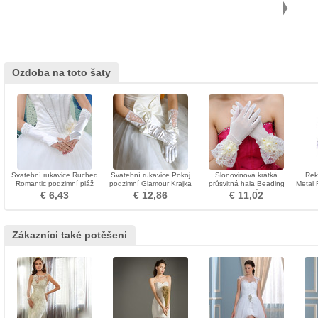
Ozdoba na toto šaty
Svatební rukavice Ruched
Svatební rukavice Pokoj
Slonovinová krátká
Rek
Romantic podzimní pláž
podzimní Glamour Krajka
průsvitná hala Beading
Metal 
Taffeta
Materiál Bow Tie
Finger svatební rukavice
€ 6,43
€ 12,86
€ 11,02
Zákazníci také potěšeni