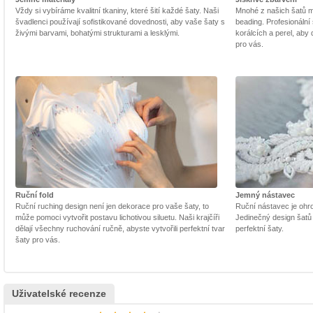
Vždy si vybíráme kvalitní tkaniny, které šití každé šaty. Naši
Mnohé z našich šatů m
švadlenci používají sofistikované dovednosti, aby vaše šaty s
beading. Profesionální 
živými barvami, bohatými strukturami a lesklými.
korálcích a perel, aby
pro vás.
Ruční fold
Jemný nástavec
Ruční ruching design není jen dekorace pro vaše šaty, to
Ruční nástavec je ohrom
může pomoci vytvořit postavu lichotivou siluetu. Naši krajčíři
Jedinečný design šatů
dělají všechny ruchování ručně, abyste vytvořili perfektní tvar
perfektní šaty.
šaty pro vás.
Uživatelské recenze