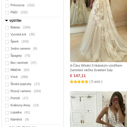
Princezna
(152)
Plášť
(152)
VýSTřIH
Bateau
(164)
Vysoká krk
(35)
Šperk
(155)
Jedno rameno
(8)
Špagety
(75)
Bez ramínek
(47)
A-Čára Střední S hlubokým výstřihem
Miláček
(62)
Zametání vlečka Svatební šaty
€ 147,11
V-krk
(398)
( 5 avis )
Široké popruhy
(17)
Rosný rameno
(254)
Portrét
(17)
Královny Anny
(13)
Lopatka
(41)
Náměstí
(9)