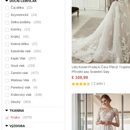
DOLNí LEM/VLAK
Čaj délka
(22)
Asymetrické
(24)
Délka podlahy
(255)
Kotníky
(13)
Krátký
(42)
Kolena délka
(27)
Katedrála vlak
(181)
Kaple Vlak
(207)
Soud vlak
(233)
Léto Kostel Prodej A-Čára Přikrýt Trojúhe
Přírodní pas Svatební šaty
Zamést vlak
(477)
€ 109,99
Watteau Vlak
(8)
( 2 avis )
Panelový vlak
(4)
Královský vlak
(108)
Dlouhý
(903)
TKANINA
Krajka
(2079)
VýZDOBA