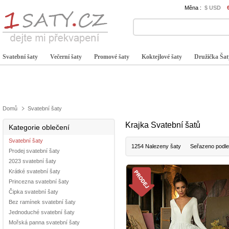
Měna :
$ USD
Svatební šaty
Večerní šaty
Promové šaty
Koktejlové šaty
Družička Šat
Domů
Svatební šaty
Krajka Svatební šatů
Kategorie oblečení
Svatební šaty
1254 Nalezeny šaty
Seřazeno podle
Prodej svatební šaty
2023 svatební šaty
Krátké svatební šaty
Princezna svatební šaty
Čipka svatební šaty
Bez ramínek svatební šaty
Jednoduché svatební šaty
Mořská panna svatební šaty