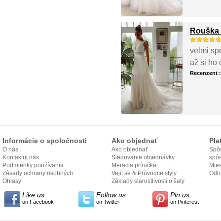
Rouška 
velmi sp
až si ho
Recenzent 
Informácie o spoločnosti
Ako objednať
Pla
O nás
Ako objednať
Spôs
Kontaktuj nás
Sledovanie objednávky
spô
Podmienky používania
Meracia príručka
Mies
Zásady ochrany osobných
Vejít se & Průvodce styly
odo
Odh
údajov
Ohlasy
Základy starostlivosti o šaty
Like us
Follow us
Pin us
on Facebook
on Twitter
on Pinterest