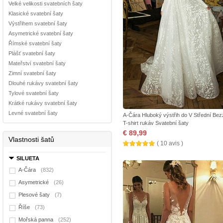
Velké velikosti svatebních šaty
Klasické svatební šaty
Výstřihem svatební šaty
Asymetrické svatební šaty
Římské svatební šaty
Plášť svatební šaty
Mateřství svatební šaty
Zimní svatební šaty
Dlouhé rukávy svatební šaty
Tylové svatební šaty
Krátké rukávy svatební šaty
Levné svatební šaty
A-Čára Hluboký výstřih do V Střední Be
T-shirt rukáv Svatební šaty
€ 89,99
Vlastnosti šatů
( 10 avis )
SILUETA
A-Čára
(832)
Asymetrické
(26)
Plesové šaty
(7)
Říše
(73)
Mořská panna
(252)