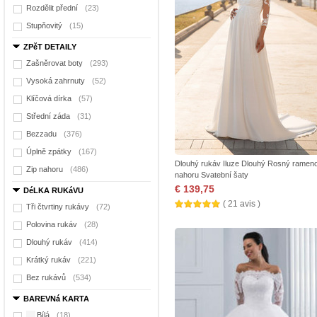
Rozdělit přední
(23)
Stupňovitý
(15)
ZPěT DETAILY
Zašněrovat boty
(293)
Vysoká zahrnuty
(52)
Klíčová dírka
(57)
Střední záda
(31)
Bezzadu
(376)
Úplně zpátky
(167)
Dlouhý rukáv Iluze Dlouhý Rosný rameno
Zip nahoru
(486)
nahoru Svatební šaty
€ 139,75
DéLKA RUKáVU
( 21 avis )
Tři čtvrtiny rukávy
(72)
Polovina rukáv
(28)
Dlouhý rukáv
(414)
Krátký rukáv
(221)
Bez rukávů
(534)
BAREVNá KARTA
Bílá
(18)