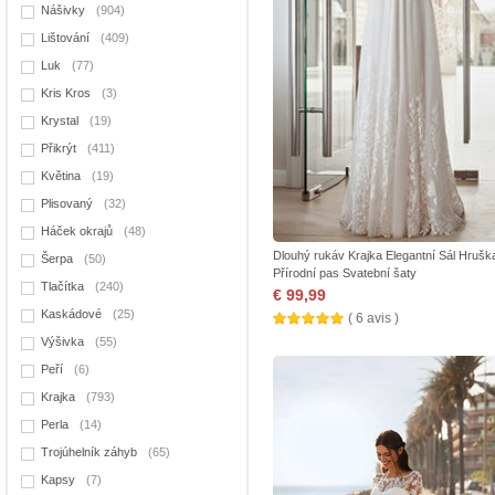
Nášivky
(904)
Lištování
(409)
Luk
(77)
Kris Kros
(3)
Krystal
(19)
Přikrýt
(411)
Květina
(19)
Plisovaný
(32)
Háček okrajů
(48)
Dlouhý rukáv Krajka Elegantní Sál Hrušk
Šerpa
(50)
Přírodní pas Svatební šaty
Tlačítka
(240)
€ 99,99
Kaskádové
(25)
( 6 avis )
Výšivka
(55)
Peří
(6)
Krajka
(793)
Perla
(14)
Trojúhelník záhyb
(65)
Kapsy
(7)