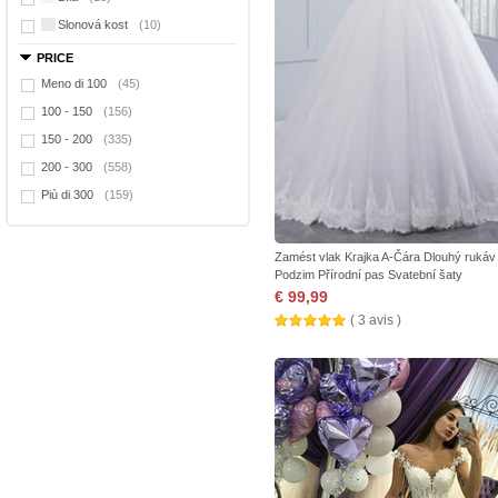
Slonová kost
(10)
PRICE
Meno di 100
(45)
100 - 150
(156)
150 - 200
(335)
200 - 300
(558)
Più di 300
(159)
Zamést vlak Krajka A-Čára Dlouhý rukáv
Podzim Přírodní pas Svatební šaty
€ 99,99
( 3 avis )