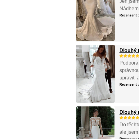
Jen jsem
Nádherné
Recenzent 
Dlouhý 
Podpora 
správnou
upravit, 
Recenzent 
Dlouhý r
Do těcht
ale jsem
Recenzent 