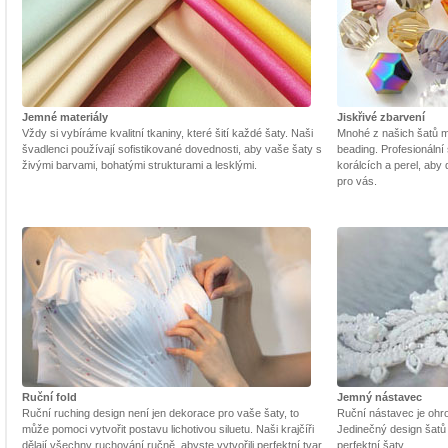
Jemné materiály
Jiskřivé zbarvení
Vždy si vybíráme kvalitní tkaniny, které šití každé šaty. Naši
Mnohé z našich šatů m
švadlenci používají sofistikované dovednosti, aby vaše šaty s
beading. Profesionální 
živými barvami, bohatými strukturami a lesklými.
korálcích a perel, aby
pro vás.
Ruční fold
Jemný nástavec
Ruční ruching design není jen dekorace pro vaše šaty, to
Ruční nástavec je ohrom
může pomoci vytvořit postavu lichotivou siluetu. Naši krajčíři
Jedinečný design šatů
dělají všechny ruchování ručně, abyste vytvořili perfektní tvar
perfektní šaty.