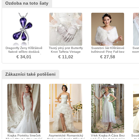
Ozdoba na toto šaty
Dragonfly Ženy Křišťálově
Tlustý plný prst Butterfly
Svatební šál Křišťálové
Svat
fialové stříbro dodává
Knot Taffeta Vintage
květinové Pine Fall bez
room
velkoobchodní náhrdelník
svatební rukavice
rukávů
€ 34,01
€ 11,02
€ 27,58
Zákazníci také potěšeni
Krajka Portrétu límeček
Asymetrické Romantický
V-krk Krajka A-Čára Bez
Soud 