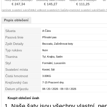
Těsný Dlouho Okouzlující
Drobounký Satén Přírodní
rukávů Léto S hlubokým
do 
Svatební šaty
pas Svatební šaty
výstřihem Svatební šaty
€ 247,34
€ 145,27
€ 111,25
ramínek svatební sukně
Velké velikosti svatebních šatů
Asymetrické svatební sukně
Satén 
Popis oblečení
Silueta
A-Čára
Pasová linie
Přírodní pas
Zpět Detaily
Bezzadu, Zašněrovat boty
Typ rukávu
Iluze
Tkanina
Tyl, Krajka, Satén
Styl
Formální, Luxusním
Svatební místa
Kostel, Sál
Čistá hmotnost
3.00KG
Krejčovský čas
7-15 Pracovní dny.
Datum příjezdu
08 / 20 / 2026 - 09 / 03 / 2026
Koupit oblečení úvah
Naše šaty jsou všechny vlastní, ne