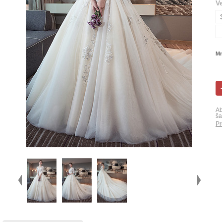
V
Mn
Ab
ša
Pr