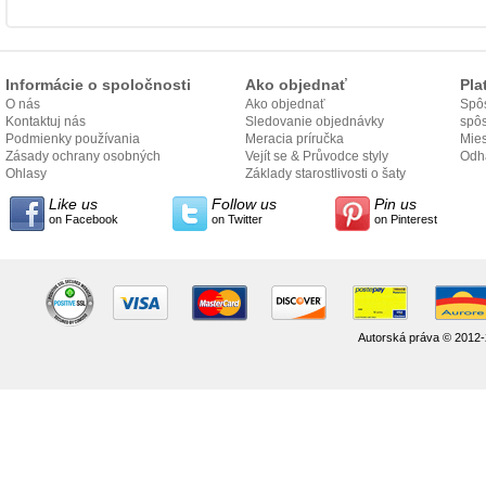
Informácie o spoločnosti
Ako objednať
Pla
O nás
Ako objednať
Spôs
Kontaktuj nás
Sledovanie objednávky
spô
Podmienky používania
Meracia príručka
Mies
Zásady ochrany osobných
Vejít se & Průvodce styly
odo
Odh
údajov
Ohlasy
Základy starostlivosti o šaty
Like us
Follow us
Pin us
on Facebook
on Twitter
on Pinterest
Autorská práva © 2012