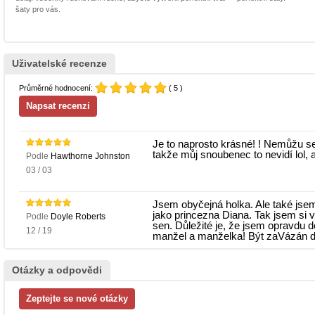
šaty pro vás.
Uživatelské recenze
Průměrné hodnocení:
( 5 )
Je to naprosto krásné! ! Nemůžu s
takže můj snoubenec to nevidí lol, a
Podle
Hawthorne Johnston
03 / 03
Jsem obyčejná holka. Ale také jsem
jako princezna Diana. Tak jsem si v
Podle
Doyle Roberts
sen. Důležité je, že jsem opravdu
12 / 19
manžel a manželka! Být zaVázán 
Otázky a odpovědi