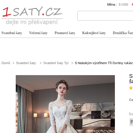
Měna :
$ USD
Svatební šaty
Večerní šaty
Promové šaty
Koktejlové šaty
Družička Šat
Domů
Svatební šaty
Svatební šaty Tyl
S hlubokým výstřihem Tři čtvrtiny rukáv
S
š
C
b