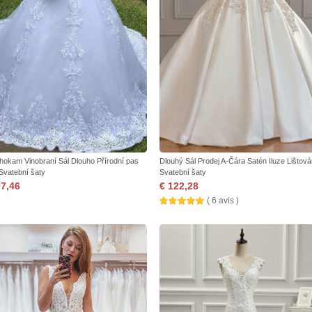
hokam Vinobraní Sál Dlouho Přírodní pas
Dlouhý Sál Prodej A-Čára Satén Iluze Lištová
 Svatební šaty
Svatební šaty
97,46
€ 122,28
( 6 avis )