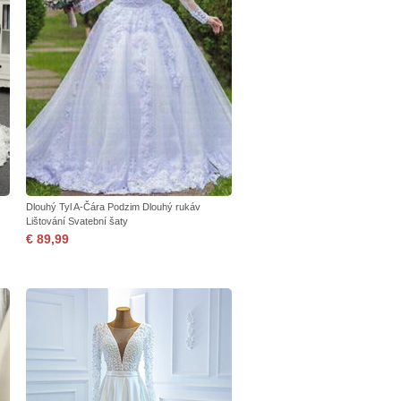
Dlouhý Tyl A-Čára Podzim Dlouhý rukáv
Lištování Svatební šaty
€ 89,99