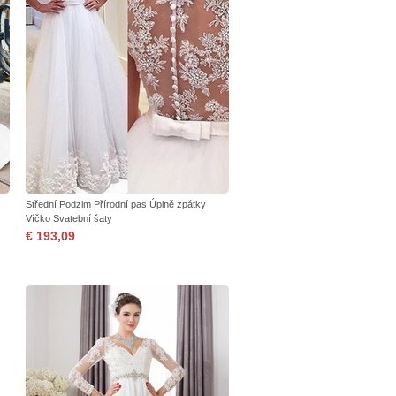
Střední Podzim Přírodní pas Úplně zpátky
Víčko Svatební šaty
€ 193,09