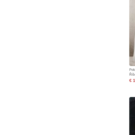
Pol
Říš
€ 