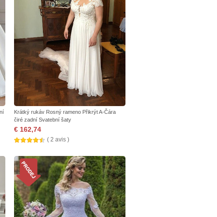
ní
Krátký rukáv Rosný rameno Přikrýt A-Čára
čiré zadní Svatební šaty
€ 162,74
( 2 avis )