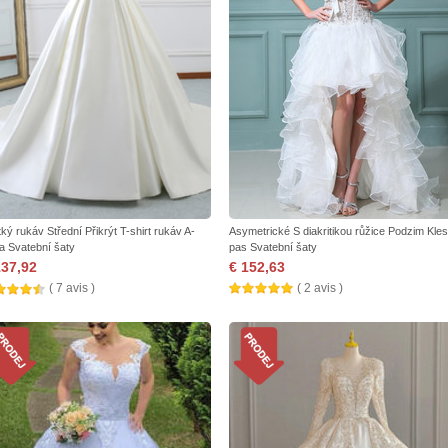
tký rukáv Střední Přikrýt T-shirt rukáv A-
Asymetrické S diakritikou růžice Podzim Kles
a Svatební šaty
pas Svatební šaty
137,92
€ 152,63
( 7 avis )
( 2 avis )