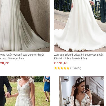
ovina rukáv Vysoký pas Dlouho Přikrýt
Zahrada Střední Lištování Soud vlak Satén
e pasu Svatební šaty
Dlouhé rukávy Svatební šaty
128,72
€ 131,48
( 1 avis )