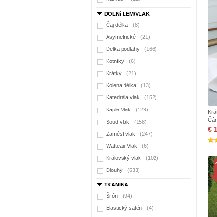
DOLNí LEM/VLAK
Čaj délka
(8)
Asymetrické
(21)
Délka podlahy
(166)
Kotníky
(6)
Krátký
(21)
Kolena délka
(13)
Katedrála vlak
(152)
Kaple Vlak
(129)
Krá
Čár
Soud vlak
(158)
€ 
Zamést vlak
(247)
Watteau Vlak
(6)
Královský vlak
(102)
Dlouhý
(533)
TKANINA
Šifón
(94)
Elastický satén
(4)