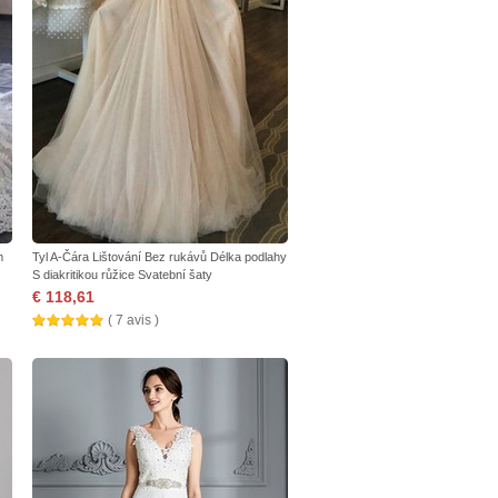
m
Tyl A-Čára Lištování Bez rukávů Délka podlahy
S diakritikou růžice Svatební šaty
€ 118,61
( 7 avis )