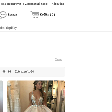
t se & Registrovat
|
Zapomenuté heslo
|
Nápověda
Zpráva
Košíku ( 0 )
ební doplňky
Tweet
48
96
Zobrazení 1-24