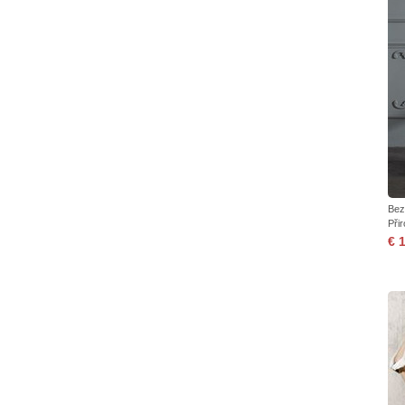
Bez
Při
€ 