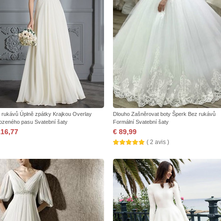
 rukávů Úplně zpátky Krajkou Overlay
Dlouho Zašněrovat boty Šperk Bez rukávů
rozeného pasu Svatební šaty
Formální Svatební šaty
116,77
€ 89,99
( 2 avis )