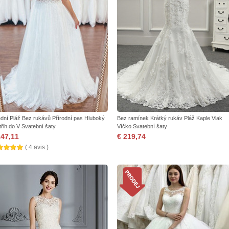
ední Pláž Bez rukávů Přírodní pas Hluboký
Bez ramínek Krátký rukáv Pláž Kaple Vlak
třih do V Svatební šaty
Víčko Svatební šaty
147,11
€ 219,74
( 4 avis )