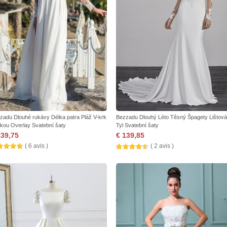
zadu Dlouhé rukávy Délka patra Pláž V-krk
Bezzadu Dlouhý Léto Těsný Špagety Lištová
jkou Overlay Svatební šaty
Tyl Svatební šaty
139,75
€ 139,85
( 6 avis )
( 2 avis )