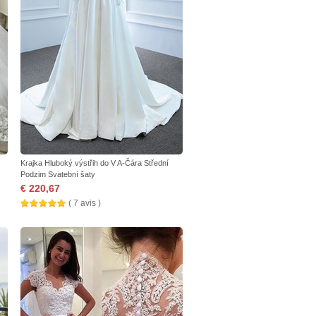
Krajka Hluboký výstřih do V A-Čára Střední
Podzim Svatební šaty
€ 220,67
( 7 avis )