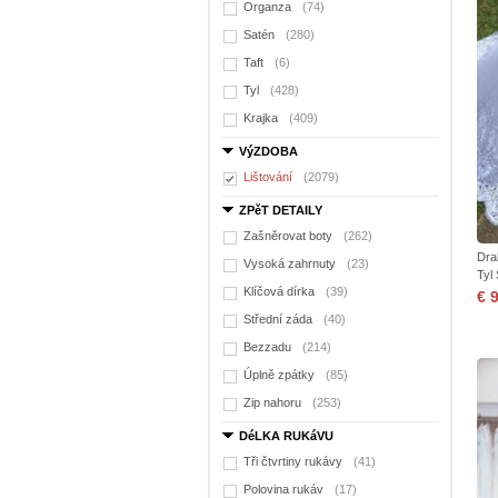
Organza
(74)
Satén
(280)
Taft
(6)
Tyl
(428)
Krajka
(409)
VýZDOBA
Lištování
(2079)
ZPěT DETAILY
Zašněrovat boty
(262)
Dra
Vysoká zahrnuty
(23)
Tyl
Klíčová dírka
(39)
€ 
Střední záda
(40)
Bezzadu
(214)
Úplně zpátky
(85)
Zip nahoru
(253)
DéLKA RUKáVU
Tři čtvrtiny rukávy
(41)
Polovina rukáv
(17)