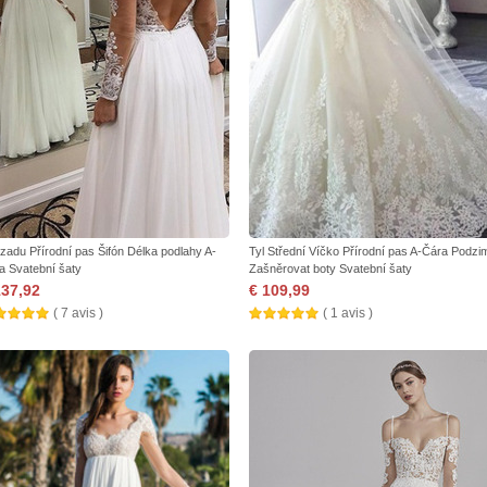
zadu Přírodní pas Šifón Délka podlahy A-
Tyl Střední Víčko Přírodní pas A-Čára Podzi
a Svatební šaty
Zašněrovat boty Svatební šaty
137,92
€ 109,99
( 7 avis )
( 1 avis )