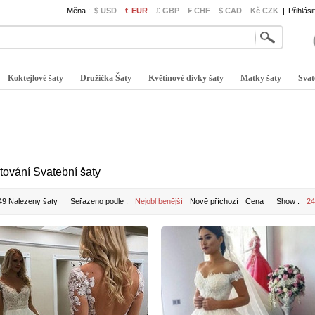
Měna :
$ USD
€ EUR
£ GBP
₣ CHF
$ CAD
Kč CZK
|
Přihlási
Koktejlové šaty
Družička Šaty
Květinové dívky šaty
Matky šaty
Svat
štování Svatební šaty
49 Nalezeny šaty
Seřazeno podle :
Nejoblíbenější
Nově příchozí
Cena
Show :
24