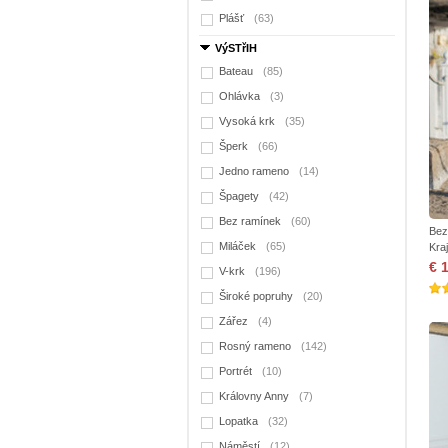
Plášť
(63)
VýSTřIH
Bateau
(85)
Ohlávka
(3)
Vysoká krk
(35)
Šperk
(66)
Jedno rameno
(14)
Špagety
(42)
Bez ramínek
(60)
Bez
Miláček
(65)
Kra
€ 
V-krk
(196)
Široké popruhy
(20)
Zářez
(4)
Rosný rameno
(142)
Portrét
(10)
Královny Anny
(7)
Lopatka
(32)
Náměstí
(12)