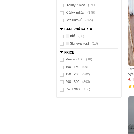
Dlouhý rukáv
(190)
Krátký rukáv
(149)
Bez rukávů
(365)
BAREVNá KARTA
Bílá
(25)
Slonová kost
(18)
PRICE
Meno di 100
(18)
100 - 150
(90)
Stř
výs
150 - 200
(202)
€ 
200 - 300
(303)
Più di 300
(136)