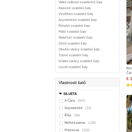
Velké velikosti svatebních šaty
Klasické svatební šaty
Výstřihem svatební šaty
Asymetrické svatební šaty
Římské svatební šaty
Plášť svatební šaty
Mateřství svatební šaty
Zimní svatební šaty
Dlouhé rukávy svatební šaty
Tylové svatební šaty
Krátké rukávy svatební šaty
Levné svatební šaty
Bez
Čár
€ 
Vlastnosti šatů
SILUETA
A-Čára
(507)
Asymetrické
(22)
Říše
(56)
Mořská panna
(124)
Princezna
(102)