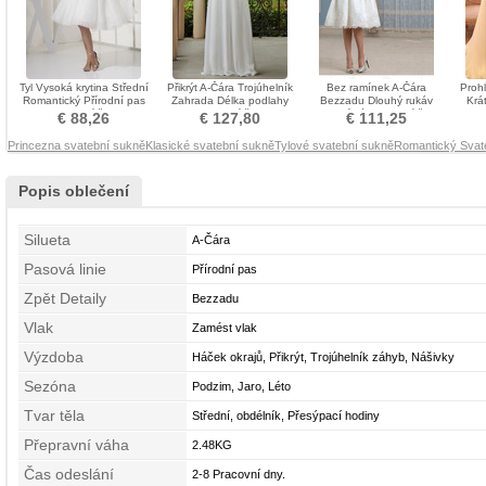
Tyl Vysoká krytina Střední
Přikrýt A-Čára Trojúhelník
Bez ramínek A-Čára
Proh
Romantický Přírodní pas
Zahrada Délka podlahy
Bezzadu Dlouhý rukáv
Krá
Svatební šaty
Svatební šaty
Dvoudílné Svatební šaty
vl
€ 88,26
€ 127,80
€ 111,25
Princezna svatební sukně
Klasické svatební sukně
Tylové svatební sukně
Romantický Svat
Popis oblečení
Silueta
A-Čára
Pasová linie
Přírodní pas
Zpět Detaily
Bezzadu
Vlak
Zamést vlak
Výzdoba
Háček okrajů, Přikrýt, Trojúhelník záhyb, Nášivky
Sezóna
Podzim, Jaro, Léto
Tvar těla
Střední, obdélník, Přesýpací hodiny
Přepravní váha
2.48KG
Čas odeslání
2-8 Pracovní dny.