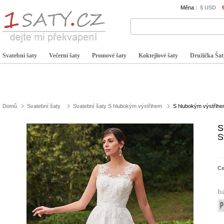
Měna :
$ USD
Svatební šaty
Večerní šaty
Promové šaty
Koktejlové šaty
Družička Šat
Domů
Svatební šaty
Svatební šaty S hlubokým výstřihem
S hlubokým výstřihe
S
S
C
b