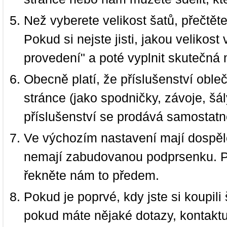
Než vyberete velikost šatů, přečtět
Pokud si nejste jisti, jakou velikos
provedení" a poté vyplnit skutečná 
Obecně platí, že příslušenství oble
stránce (jako spodničky, závoje, šál
příslušenství se prodává samostatn
Ve výchozím nastavení mají dospělé
nemají zabudovanou podprsenku. P
řekněte nám to předem.
Pokud je poprvé, kdy jste si koupi
pokud máte nějaké dotazy, kontakt