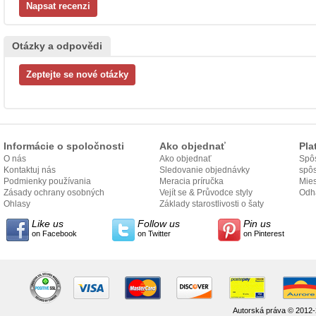
Otázky a odpovědi
Informácie o spoločnosti
Ako objednať
Pla
O nás
Ako objednať
Spôs
Kontaktuj nás
Sledovanie objednávky
spô
Podmienky používania
Meracia príručka
Mies
Zásady ochrany osobných
Vejít se & Průvodce styly
odo
Odh
údajov
Ohlasy
Základy starostlivosti o šaty
Like us
Follow us
Pin us
on Facebook
on Twitter
on Pinterest
Autorská práva © 2012