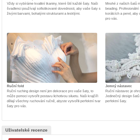
Vždy si vybíráme kvalitní tkaniny, které šití každé šaty. Naši
Mnohé z našich šatů m
švadlenci používají sofistikované dovednosti, aby vaše šaty s
beading. Profesionální 
živými barvami, bohatými strukturami a lesklými.
korálcích a perel, aby
pro vás.
Ruční fold
Jemný nástavec
Ruční ruching design není jen dekorace pro vaše šaty, to
Ruční nástavec je ohrom
může pomoci vytvořit postavu lichotivou siluetu. Naši krajčíři
Jedinečný design šatů
dělají všechny ruchování ručně, abyste vytvořili perfektní tvar
perfektní šaty.
šaty pro vás.
Uživatelské recenze