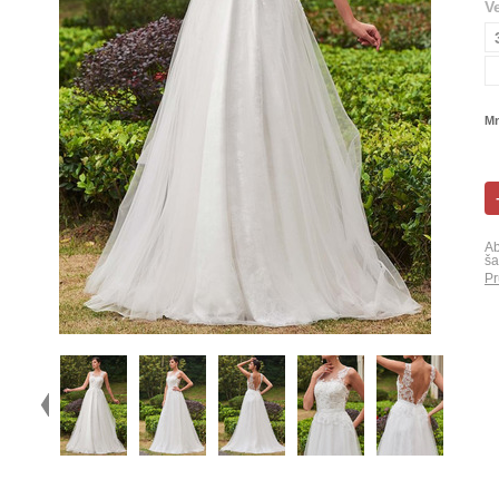
V
Mn
Ab
ša
Pr