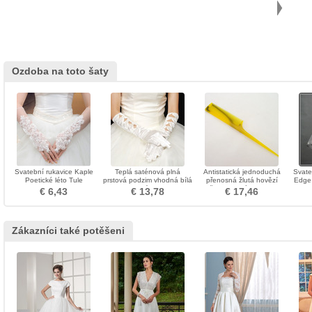
Ozdoba na toto šaty
Svatební rukavice Kaple
Teplá saténová plná
Antistatická jednoduchá
Svate
Poetické léto Tule
prstová podzim vhodná bílá
přenosná žlutá hovězí
Edge 
svatební rukavice
šlacha Malá ozdoba
€ 6,43
€ 13,78
€ 17,46
Zákazníci také potěšeni