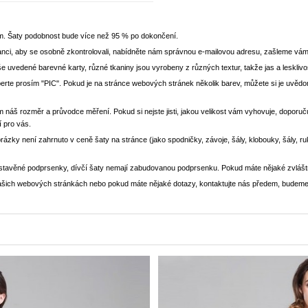
em. Šaty podobnost bude více než 95 % po dokončení.
nci, aby se osobně zkontrolovali, nabídněte nám správnou e-mailovou adresu, zašleme vám
še uvedené barevné karty, různé tkaniny jsou vyrobeny z různých textur, takže jas a lesklivo
yberte prosím "PIC". Pokud je na stránce webových stránek několik barev, můžete si je uv
m náš rozměr a průvodce měření. Pokud si nejste jisti, jakou velikost vám vyhovuje, doporučuj
í pro vás.
brázky není zahrnuto v ceně šaty na stránce (jako spodničky, závoje, šály, klobouky, šály, r
stavěné podprsenky, dívčí šaty nemají zabudovanou podprsenku. Pokud máte nějaké zvlášt
a našich webových stránkách nebo pokud máte nějaké dotazy, kontaktujte nás předem, budeme