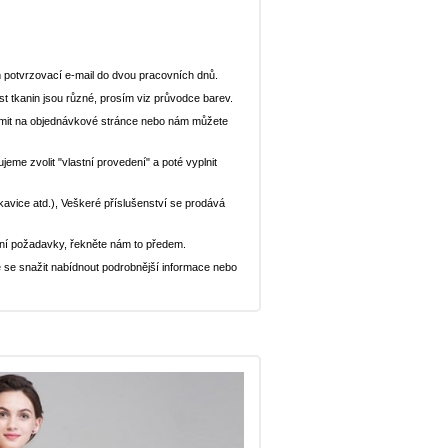
 potvrzovací e-mail do dvou pracovních dnů.
st tkanin jsou různé, prosím viz průvodce barev.
ědomit na objednávkové stránce nebo nám můžete
eme zvolit "vlastní provedení" a poté vyplnit
ukavice atd.), Veškeré příslušenství se prodává
ní požadavky, řekněte nám to předem.
 se snažit nabídnout podrobnější informace nebo