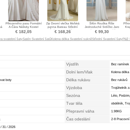
Přirozeného pasu Formální
Zip Dvorní vlečka Mořská
Šifón Rouška Říše
Přír
ká
A-Čára Nášivky Kostel
panna Bateau Střední
Jednoduché Srdíčko Jaro
Kra
Svatební šaty
Šifón Svatební šaty
Zamést vlak Svatební šaty
€ 182,05
€ 168,26
€ 99,30
a svatební šaty
Satén Svatební šatů
Kolena délka Svatební sukně
Střední Svatební šaty
Pláž 
Výstřih
Bez ramínek
Dolní lem/Vlak
Kolena délka
Délka rukávu
vat boty
Bez rukávů
Výzdoba
Trojúhelník 
Sezóna
Léto, Podzim
Tvar těla
obdélník, Tro
Přepravní váha
1.98KG
Čas odeslání
.
2-8 Pracovní
 / 31 / 2026