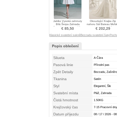
Jablko Vysoká zahrnuty
Okouzlující Krajka Zip
Bílá Šerpa Zahrada
nahoru Sál Bateau Mořs
Přírodní pas Svatební šaty
panna Svatební šaty
€ 85,50
€ 202,29
Klasické svatební sukně
Bezzadu svatební šaty
Pochv
Popis oblečení
Silueta
A-Čára
Pasová linie
Přírodní pas
Zpět Detaily
Bezzadu, Zašněro
Tkanina
Satén
Styl
Elegantní, Šik
Svatební místa
Pláž, Zahrada
Čistá hmotnost
1.50KG
Krejčovský čas
7-15 Pracovní dny
Datum příjezdu
08 / 17 / 2026 - 08