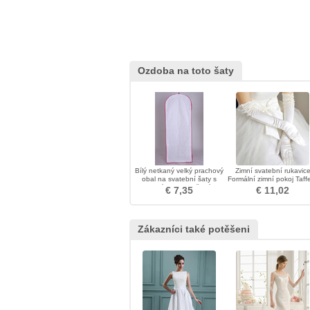
Ozdoba na toto šaty
Bílý netkaný velký prachový
Zimní svatební rukavic
obal na svatební šaty s
Formální zimní pokoj Taff
dlouhým prachotěsným
€ 7,35
€ 11,02
krytem
Zákazníci také potěšeni