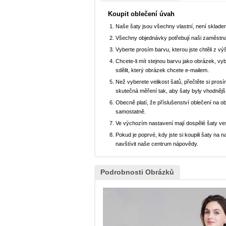
Koupit oblečení úvah
Naše šaty jsou všechny vlastní, není sklad
Všechny objednávky potřebují naši zaměstna
Vyberte prosím barvu, kterou jste chtěli z vý
Chcete-li mít stejnou barvu jako obrázek, v
sdělit, který obrázek chcete e-mailem.
Než vyberete velikost šatů, přečtěte si prosí
skutečná měření tak, aby šaty byly vhodnějš
Obecně platí, že příslušenství oblečení na o
samostatně.
Ve výchozím nastavení mají dospělé šaty ve
Pokud je poprvé, kdy jste si koupili šaty n
navštívit naše centrum nápovědy.
Podrobnosti Obrázků