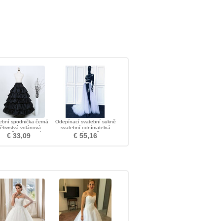
ební spodnička černá
Odepínací svatební sukně
ětivrstvá volánová
svatební odnímatelná
podnička svatební
tylová sukně
€ 33,09
€ 55,16
odnička spodnička