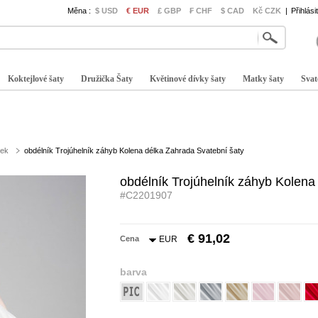
Měna :
$ USD
€ EUR
£ GBP
₣ CHF
$ CAD
Kč CZK
|
Přihlási
Koktejlové šaty
Družička Šaty
Květinové dívky šaty
Matky šaty
Svat
nek
obdélník Trojúhelník záhyb Kolena délka Zahrada Svatební šaty
obdélník Trojúhelník záhyb Kolena
#C2201907
€ 91,02
Cena
EUR
barva