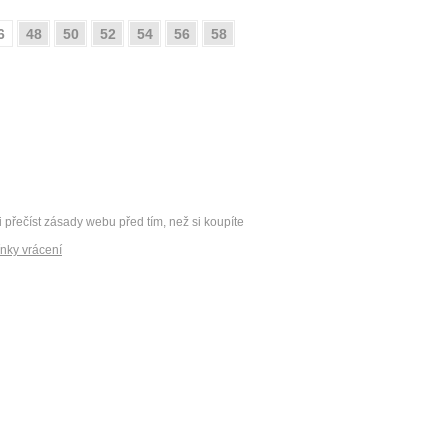
6
48
50
52
54
56
58
i přečíst zásady webu před tím, než si koupíte
nky vrácení