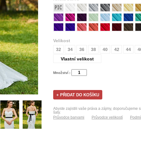
Velikost
32
34
36
38
40
42
44
4
Vlastní velikost
Množství :
Abyste zajistili vaše práva a zájmy, doporučujeme s
šaty.
Průvodce barvami
Průvodce velikostí
Podmí