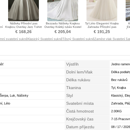
Nášivky Přírodní pas
Bezzadu Nášivky Krajkou
Tyl Léto Elegantní Krajka
K
ní
Krajkou Overlay Jaro T-shirt
Overlay Krátký rukáv Kostel
Zahrada Přírodní pas
El
rukáv Svatební šaty
Svatební šaty
Svatební šaty
Šp
€ 168,26
€ 205,04
€ 191,25
imní svatební sukně
Klasický Svatební sukně
Těsný Svatební sukně
Zamést vlak Svatební ša
Výstřih
ášť
Jedno ramen
Dolní lem/Vlak
Délka podlah
Délka rukávu
Bez rukávů
Tkanina
Tyl, Krajka
Styl
, Šerpa, Luk, Nášivky
Klasický, Ele
Svatební místa
ní, Léto
Zahrada, Plá
Čistá hmotnost
2.00KG
Krejčovský čas
7-15 Pracovn
Datum příjezdu
08 / 17 / 2026