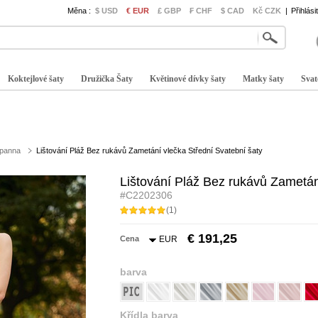
Měna :
$ USD
€ EUR
£ GBP
₣ CHF
$ CAD
Kč CZK
|
Přihlási
Koktejlové šaty
Družička Šaty
Květinové dívky šaty
Matky šaty
Svat
 panna
Lištování Pláž Bez rukávů Zametání vlečka Střední Svatební šaty
Lištování Pláž Bez rukávů Zametán
#C2202306
(1)
€ 191,25
Cena
EUR
barva
Křídla barva