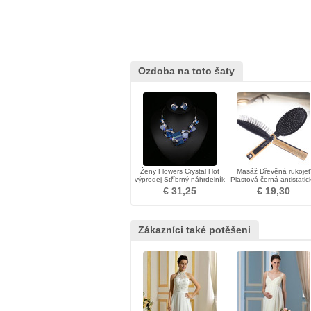
Ozdoba na toto šaty
Ženy Flowers Crystal Hot
Masáž Dřevěná rukojeť
výprodej Stříbrný náhrdelník
Plastová černá antistatic
zdravotní péče Malá
€ 31,25
€ 19,30
ozdoba
Zákazníci také potěšeni