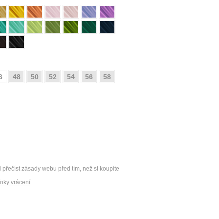
6
48
50
52
54
56
58
i přečíst zásady webu před tím, než si koupíte
nky vrácení