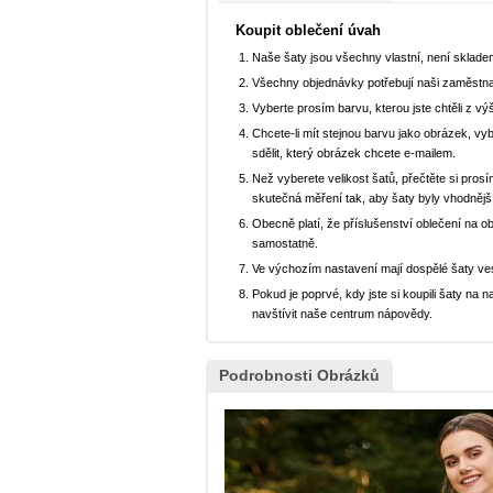
Koupit oblečení úvah
Naše šaty jsou všechny vlastní, není sklad
Všechny objednávky potřebují naši zaměstna
Vyberte prosím barvu, kterou jste chtěli z vý
Chcete-li mít stejnou barvu jako obrázek, v
sdělit, který obrázek chcete e-mailem.
Než vyberete velikost šatů, přečtěte si prosí
skutečná měření tak, aby šaty byly vhodnějš
Obecně platí, že příslušenství oblečení na o
samostatně.
Ve výchozím nastavení mají dospělé šaty ve
Pokud je poprvé, kdy jste si koupili šaty n
navštívit naše centrum nápovědy.
Podrobnosti Obrázků