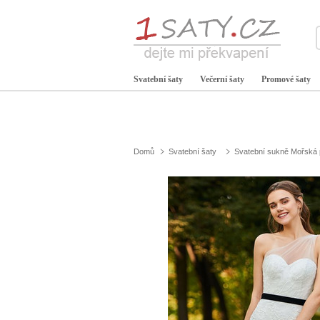
Svatební šaty
Večerní šaty
Promové šaty
Domů
Svatební šaty
Svatební sukně Mořská