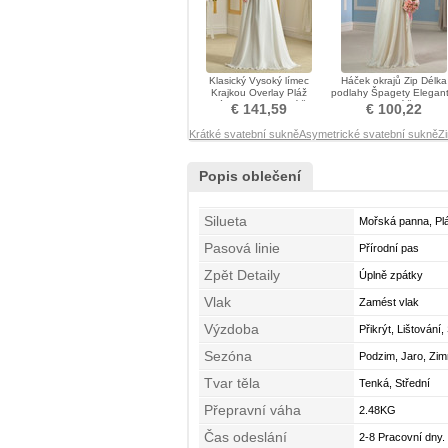
Klasický Vysoký límec
Háček okrajů Zip Délka
Krajkou Overlay Pláž
podlahy Špagety Elegant
Zamést vlak Svatební šaty
Svatební šaty
€ 141,59
€ 100,22
Krátké svatební sukně
Asymetrické svatební sukně
Z
Popis oblečení
Silueta
Mořská panna, Pl
Pasová linie
Přírodní pas
Zpět Detaily
Úplně zpátky
Vlak
Zamést vlak
Výzdoba
Přikrýt, Lištování
Sezóna
Podzim, Jaro, Zim
Tvar těla
Tenká, Střední
Přepravní váha
2.48KG
Čas odeslání
2-8 Pracovní dny.