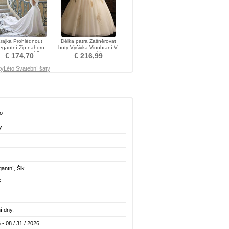
rajka Prohlédnout
Délka patra Zašněrovat
egantní Zip nahoru
boty Výšivka Vinobraní V-
agety Svatební šaty
krk Svatební šaty
€ 174,70
€ 216,99
ty
Léto Svatební šaty
o
y
gantní, Šik
ž
í dny.
 - 08 / 31 / 2026