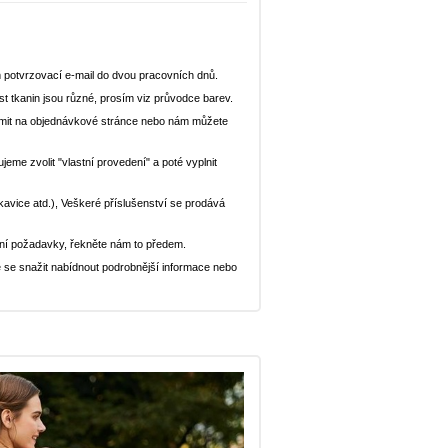
 potvrzovací e-mail do dvou pracovních dnů.
st tkanin jsou různé, prosím viz průvodce barev.
ědomit na objednávkové stránce nebo nám můžete
eme zvolit "vlastní provedení" a poté vyplnit
ukavice atd.), Veškeré příslušenství se prodává
ní požadavky, řekněte nám to předem.
 se snažit nabídnout podrobnější informace nebo