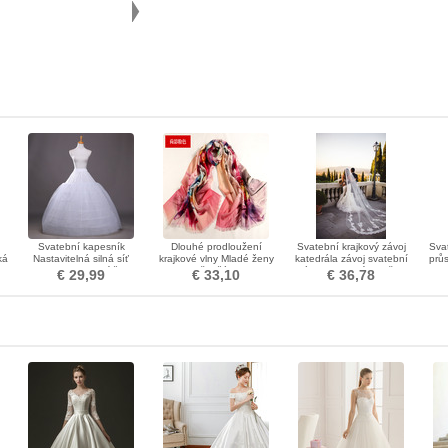
Svatební kapesník
Dlouhé prodloužení
Svatební krajkový závoj
Sva
ká
Nastavitelná silná síť
krajkové vlny Mladé ženy
katedrála závoj svatební
průs
Rozbalit svatební šaty
květy šátek
závoj svatební doplňky
€ 29,99
€ 33,10
€ 36,78