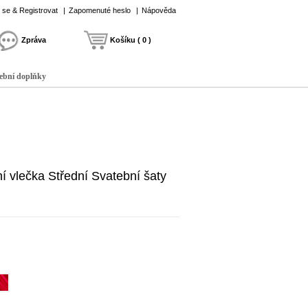
t se & Registrovat
|
Zapomenuté heslo
|
Nápověda
Zpráva
Košíku ( 0 )
ební doplňky
í vlečka Střední Svatební šaty