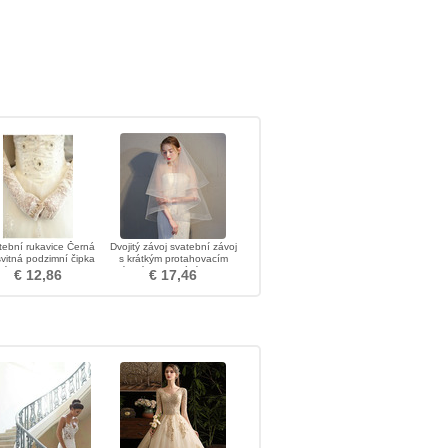
tební rukavice Černá
Dvojitý závoj svatební závoj
vitná podzimní čipka
s krátkým protahovacím
stínka Lace Fabric
síťovým lemováním retro
€ 12,86
€ 17,46
závoj