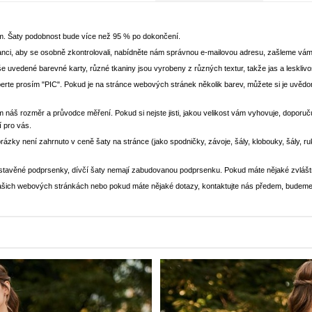
em. Šaty podobnost bude více než 95 % po dokončení.
nci, aby se osobně zkontrolovali, nabídněte nám správnou e-mailovou adresu, zašleme vám
še uvedené barevné karty, různé tkaniny jsou vyrobeny z různých textur, takže jas a lesklivo
yberte prosím "PIC". Pokud je na stránce webových stránek několik barev, můžete si je uv
m náš rozměr a průvodce měření. Pokud si nejste jisti, jakou velikost vám vyhovuje, doporučuj
í pro vás.
brázky není zahrnuto v ceně šaty na stránce (jako spodničky, závoje, šály, klobouky, šály, r
stavěné podprsenky, dívčí šaty nemají zabudovanou podprsenku. Pokud máte nějaké zvlášt
a našich webových stránkách nebo pokud máte nějaké dotazy, kontaktujte nás předem, budeme