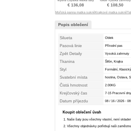
krytina Lopatka Matka šaty
rukáv Vysoká zahrnuty
obleky
Matka šaty obleky
€ 136,08
€ 108,50
Mořská panna matka sukně
Krajkové matka sukně
Ta
Popis oblečení
Silueta
Oblek
Pasová linie
Přírodní pas
Zpět Detaily
Vysoká zahrnuty
Tkanina
Šifón, Krajka
Styl
Formální, Klasický
Svatební místa
hostina, Oslava, 
Čistá hmotnost
2.00KG
Krejčovský čas
7-15 Pracovní dny
Datum příjezdu
08 / 16 / 2026 - 08
Koupit oblečení úvah
Naše šaty jsou všechny vlastní, není sklad
Všechny objednávky potřebují naši zaměstna