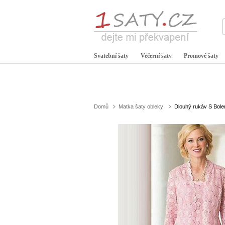
Svatební šaty
Večerní šaty
Promové šaty
Domů
Matka šaty obleky
Dlouhý rukáv S Bole