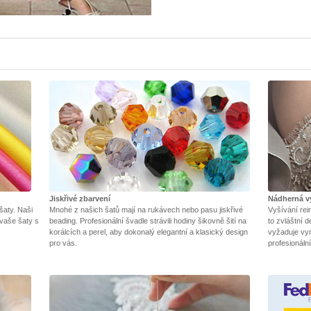
Jiskřivé zbarvení
Nádherná v
 šaty. Naši
Mnohé z našich šatů mají na rukávech nebo pasu jiskřivé
Vyšívání rei
 vaše šaty s
beading. Profesionální švadle strávili hodiny šikovně šití na
to zvláštní d
korálcích a perel, aby dokonalý elegantní a klasický design
vyžaduje vyni
pro vás.
profesionáln