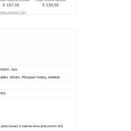
okam Klasický Rouška
Oblek hostina Náměstí
Matka šaty obleky
Matka šaty obleky
€ 107,56
€ 130,55
Matka nevěsty šaty
Podzim, Jaro
Jablko, Střední, Přesýpací hodiny, obdélník
 dny.
 potvrzovací e-mail do dvou pracovních dnů.