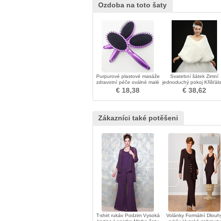
Ozdoba na toto šaty
Purpurové plastové masáže
Svatební šátek Zimní
zdravotní péče oválné malé
jednoduchý pokoj Křišťál
ozdoby
květinový pin
€ 18,38
€ 38,62
Zákazníci také potěšeni
T-shirt rukáv Podzim Vysoká
Volánky Formální Dlouh