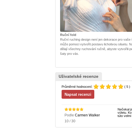
Ruční fold
Ruční ruching design není jen dekorace pro vaše š
může pomoci vytvořit postavu lichotivou siluetu. Na
dělají všechny ruchování ručně, abyste vytvořili pe
šaty pro vás.
Uživatelské recenze
Průměrné hodnocení:
( 5 )
Nečekal j
výletu. Kv
Podle
Carmen Walker
tuto velm
10 / 30