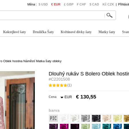
Měna :
$ USD
€ EUR
£ GBP
₣ CHF
$ CAD
Kč CZK
|
Přihlási
Koktejlové šaty
Družička Šaty
Květinové dívky šaty
Matky šaty
Svat
ro Oblek hostina Náměstí Matka šaty obleky
Dlouhý rukáv S Bolero Oblek hosti
#C2201508
(1)
€ 130,55
Cena
EUR
barva