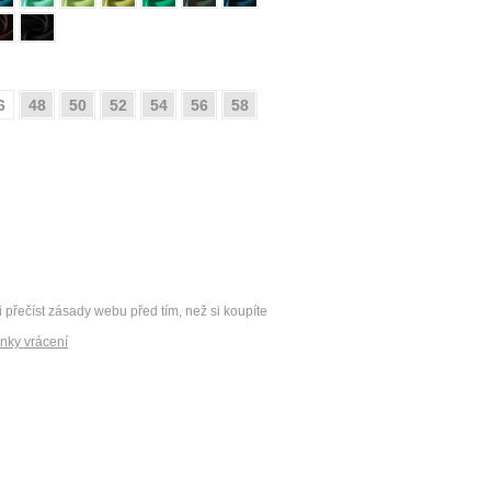
6
48
50
52
54
56
58
i přečíst zásady webu před tím, než si koupíte
nky vrácení