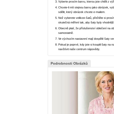
Vyberte prosím barvu, kterou jste chtěli z vý
Chcete-li mít stejnou barvu jako obrázek, v
sdělit, který obrázek chcete e-mailem.
Než vyberete velikost šatů, přečtěte si prosí
skutečná měření tak, aby šaty byly vhodnějš
Obecně platí, že příslušenství oblečení na o
samostatně.
Ve výchozím nastavení mají dospělé šaty ve
Pokud je poprvé, kdy jste si koupili šaty n
navštívit naše centrum nápovědy.
Podrobnosti Obrázků