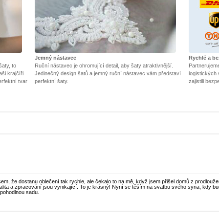
Jemný nástavec
Rychlé a b
aty, to
Ruční nástavec je ohromující detail, aby šaty atraktivnější.
Partnerujem
ši krajčíři
Jedinečný design šatů a jemný ruční nástavec vám představí
logistickýc
rfektní tvar
perfektní šaty.
zajistili bez
sem, že dostanu oblečení tak rychle, ale čekalo to na mě, když jsem přišel domů z prodlouž
alita a zpracování jsou vynikající. To je krásný! Nyní se těším na svatbu svého syna, kdy bu
i pohodlnou sadu.