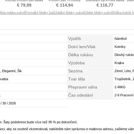
Kotníky Přírodní pas Matka
Přírodní pas Tři čtvrtiny
Drahokam Zip A-Čára Matka
Drah
šaty obleky
rukávy Matka šaty obleky
šaty obleky
€ 79,99
€ 114,94
€ 116,77
ffeta matka sukně
Formální Matky šatů
Jablko Matky sukně
Oblek Matky sukně
Délka kotník 
Výstřih
Náměstí
Dolní lem/Vlak
Kotníky
Délka rukávu
Dlouhý rukáv
Výzdoba
Krajka
Sezóna
, Elegantní, Šik
Zimní, Léto, 
Tvar těla
Svatba
Trojúhelník, 
Přepravní váha
2.48KG
Čas odeslání
.
2-8 Pracovní
 / 30 / 2026
em. Šaty podobnost bude více než 95 % po dokončení.
nci, aby se osobně zkontrolovali, nabídněte nám správnou e-mailovou adresu, zašleme vám