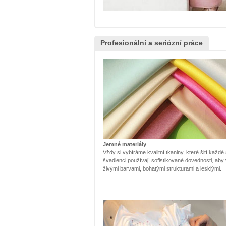
Profesionální a seriózní práce
Jemné materiály
Vždy si vybíráme kvalitní tkaniny, které šití každé
švadlenci používají sofistikované dovednosti, aby
živými barvami, bohatými strukturami a lesklými.