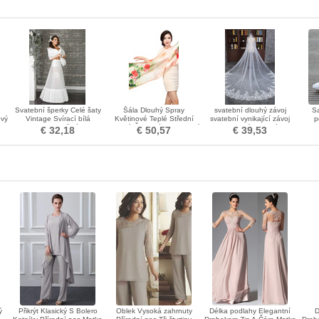
Svatební šperky Celé šaty
Šála Dlouhý Spray
svatební dlouhý závoj
S
ový
Vintage Svírací bílá
Květinové Teplé Střední
svatební vynikající závoj
p
Terylene Dvě ráfky
Dlouhé Červené Venkovství
krajka velký ocas závoj
ka
€ 32,18
€ 50,57
€ 39,53
ý
Přikrýt Klasický S Bolero
Oblek Vysoká zahrnuty
Délka podlahy Elegantní
D