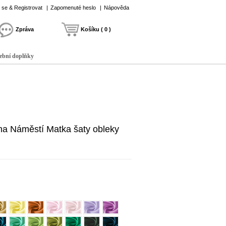
t se & Registrovat
|
Zapomenuté heslo
|
Nápověda
Zpráva
Košíku ( 0 )
ební doplňky
na Náměstí Matka šaty obleky