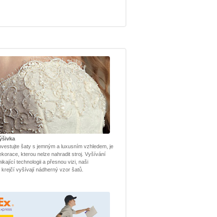
ýšivka
nvestujte šaty s jemným a luxusním vzhledem, je
ekorace, kterou nelze nahradit stroj. Vyšívání
kající technologii a přesnou vizi, naši
í krejčí vyšívají nádherný vzor šatů.