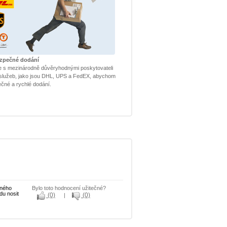
ezpečné dodání
e s mezinárodně důvěryhodnými poskytovateli
h služeb, jako jsou DHL, UPS a FedEX, abychom
pečné a rychlé dodání.
eného
Bylo toto hodnocení užitečné?
du nosit
(0)
(0)
|