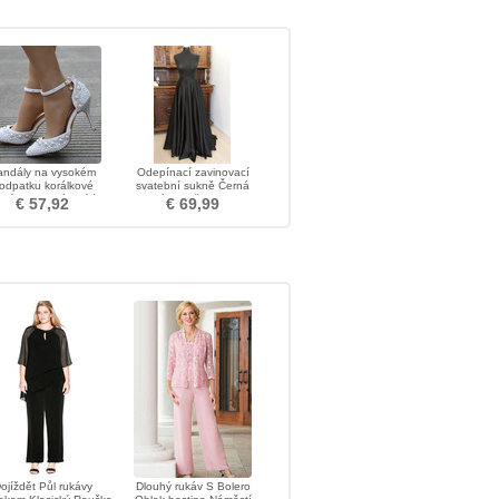
andály na vysokém
Odepínací zavinovací
odpatku korálkové
svatební sukně Černá
mínky sandály bílé
dlouhá sukně s kapsami
€ 57,92
€ 69,99
svatební boty
Svatební sukně na zakázku
ojíždět Půl rukávy
Dlouhý rukáv S Bolero