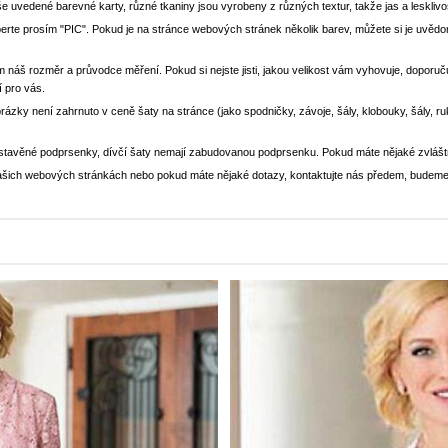
še uvedené barevné karty, různé tkaniny jsou vyrobeny z různých textur, takže jas a lesklivo
yberte prosím "PIC". Pokud je na stránce webových stránek několik barev, můžete si je uv
m náš rozměr a průvodce měření. Pokud si nejste jisti, jakou velikost vám vyhovuje, doporučuj
í pro vás.
brázky není zahrnuto v ceně šaty na stránce (jako spodničky, závoje, šály, klobouky, šály, r
stavěné podprsenky, dívčí šaty nemají zabudovanou podprsenku. Pokud máte nějaké zvlášt
a našich webových stránkách nebo pokud máte nějaké dotazy, kontaktujte nás předem, budeme