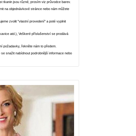
st tkanin jsou různé, prosím viz průvodce barev.
ědomit na objednávkové stránce nebo nám můžete
eme zvolit "vlastní provedení" a poté vyplnit
ukavice atd.), Veškeré příslušenství se prodává
ní požadavky, řekněte nám to předem.
 se snažit nabídnout podrobnější informace nebo