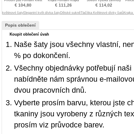
Přírodní pas Formální Křest
Krajka Formální Krajka
Střední Vysoká zahrnuty
Princ
šaty
Křest šaty
Dlouhý Křest šaty
€ 104,80
€ 111,26
€ 114,02
květinové šaty
Elegantní květ dívka šaty
Dětské sukně
Tlačítka Květinové dívky šatů
Krajka
Popis oblečení
Koupit oblečení úvah
Naše šaty jsou všechny vlastní, ne
% po dokončení.
Všechny objednávky potřebují naši 
nabídněte nám správnou e-mailovou
dvou pracovních dnů.
Vyberte prosím barvu, kterou jste c
tkaniny jsou vyrobeny z různých text
prosím viz průvodce barev.