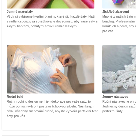
Jemné materiály
Jiskřivé zbarvení
Vždy si vybíráme kvalitní tkaniny, které šití každé šaty. Naši
Mnohé z našich šatů m
švadlenci používají sofistikované dovednosti, aby vaše šaty s
beading. Profesionální 
živými barvami, bohatými strukturami a lesklými.
korálcích a perel, aby
pro vás.
Ruční fold
Jemný nástavec
Ruční ruching design není jen dekorace pro vaše šaty, to
Ruční nástavec je ohrom
může pomoci vytvořit postavu lichotivou siluetu. Naši krajčíři
Jedinečný design šatů
dělají všechny ruchování ručně, abyste vytvořili perfektní tvar
perfektní šaty.
šaty pro vás.