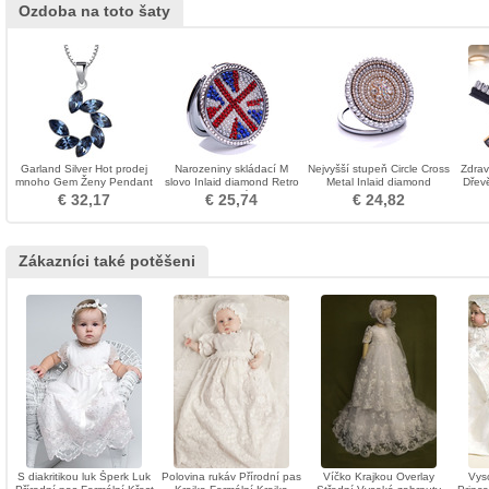
Ozdoba na toto šaty
Garland Silver Hot prodej
Narozeniny skládací M
Nejvyšší stupeň Circle Cross
Zdrav
mnoho Gem Ženy Pendant
slovo Inlaid diamond Retro
Metal Inlaid diamond
Dřevě
velkoobchodní ozdoba
Reklama ozdoba
Kv
€ 32,17
€ 25,74
€ 24,82
Zákazníci také potěšeni
S diakritikou luk Šperk Luk
Polovina rukáv Přírodní pas
Víčko Krajkou Overlay
Vys