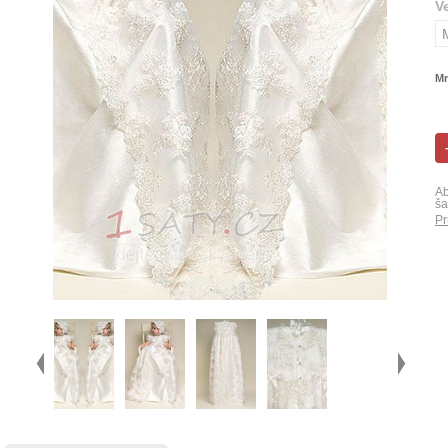
V
Mn
Ab
ša
Pr