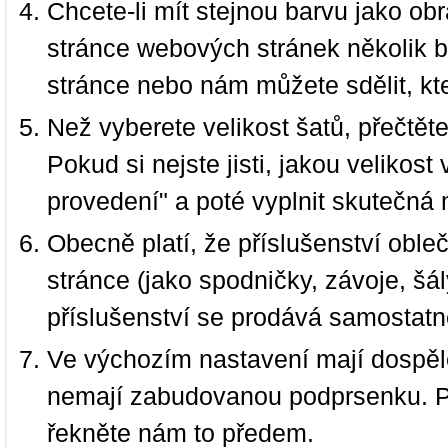
Chcete-li mít stejnou barvu jako ob
stránce webových stránek několik b
stránce nebo nám můžete sdělit, kt
Než vyberete velikost šatů, přečtět
Pokud si nejste jisti, jakou velikos
provedení" a poté vyplnit skutečná 
Obecně platí, že příslušenství oble
stránce (jako spodničky, závoje, šál
příslušenství se prodává samostatn
Ve výchozím nastavení mají dospělé
nemají zabudovanou podprsenku. P
řekněte nám to předem.