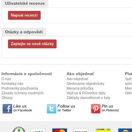
Uživatelské recenze
Otázky a odpovědi
Informácie o spoločnosti
Ako objednať
Pla
O nás
Ako objednať
Spôs
Kontaktuj nás
Sledovanie objednávky
spô
Podmienky používania
Meracia príručka
Mies
Zásady ochrany osobných
Vejít se & Průvodce styly
odo
Odh
údajov
Ohlasy
Základy starostlivosti o šaty
Like us
Follow us
Pin us
on Facebook
on Twitter
on Pinterest