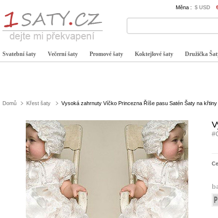
Měna :
$ USD
Svatební šaty
Večerní šaty
Promové šaty
Koktejlové šaty
Družička Šat
Domů
Křest šaty
Vysoká zahrnuty Víčko Princezna Říše pasu Satén Šaty na křtiny
V
#
C
b