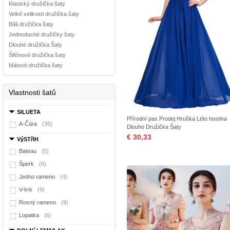
Klasický družička šaty
Velké velikosti družička šaty
Bílá družička šaty
Jednoduché družičky šaty
Dlouhé družička Šaty
Šifónové družička šaty
Mátové družička šaty
Vlastnosti šatů
SILUETA
Přírodní pas Prodej Hruška Léto hostina
A-Čára
(35)
Dlouho Družička Šaty
€ 30,33
VýSTřIH
Bateau
(5)
Šperk
(6)
Jedno rameno
(4)
V-krk
(9)
Rosný rameno
(9)
Lopatka
(6)