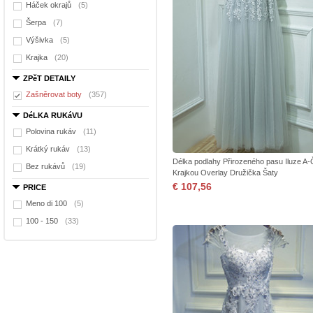
Háček okrajů
(5)
Šerpa
(7)
Výšivka
(5)
Krajka
(20)
ZPěT DETAILY
Zašněrovat boty
(357)
DéLKA RUKáVU
Polovina rukáv
(11)
Krátký rukáv
(13)
Délka podlahy Přirozeného pasu Iluze A-
Bez rukávů
(19)
Krajkou Overlay Družička Šaty
€ 107,56
PRICE
Meno di 100
(5)
100 - 150
(33)