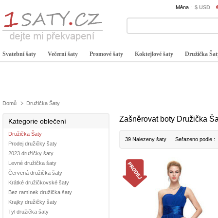
Měna :
$ USD
Svatební šaty
Večerní šaty
Promové šaty
Koktejlové šaty
Družička Šat
Domů
Družička Šaty
Zašněrovat boty Družička Ša
Kategorie oblečení
Družička Šaty
39 Nalezeny šaty
Seřazeno podle :
Prodej družičky šaty
2023 družičky šaty
Levné družička šaty
Červená družička šaty
Krátké družičkovské šaty
Bez ramínek družička šaty
Krajky družičky šaty
Tyl družička šaty