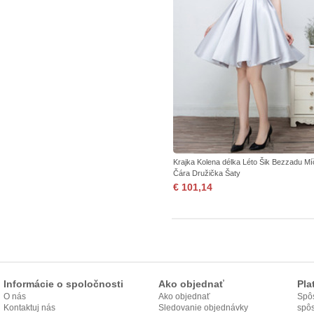
Krajka Kolena délka Léto Šik Bezzadu Mí
Čára Družička Šaty
€ 101,14
Informácie o spoločnosti
Ako objednať
Pla
O nás
Ako objednať
Spôs
Kontaktuj nás
Sledovanie objednávky
spô