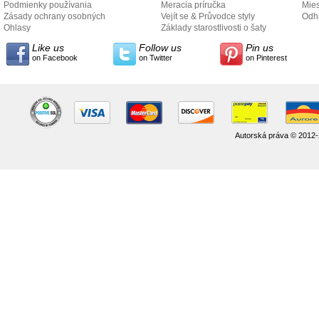
Podmienky používania
Meracia príručka
Mies
Zásady ochrany osobných
Vejít se & Průvodce styly
odo
Odh
údajov
Ohlasy
Základy starostlivosti o šaty
Like us
Follow us
Pin us
on Facebook
on Twitter
on Pinterest
Autorská práva © 2012