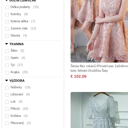
DOLNí LEM/VLAK
Délka podlahy
(15)
Kotníky
(8)
Kolena délka
(7)
Zamést vlak
(12)
Dlouhý
(4)
TKANINA
Šifón
(5)
Satén
(4)
Tyl
(27)
Šerpa Bez rukávů Přírodní pas Zašněrov
boty Střední Družička Šaty
Krajka
(25)
€ 102,06
VýZDOBA
Nášivky
(16)
Lištování
(8)
Luk
(9)
Přikrýt
(20)
Květina
(4)
Plisovaný
(3)