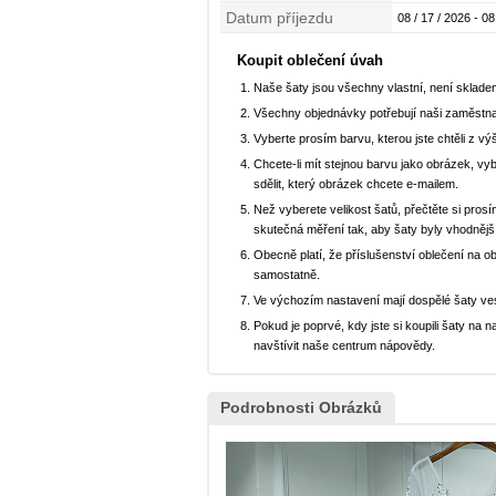
Datum příjezdu
08 / 17 / 2026 - 08
Koupit oblečení úvah
Naše šaty jsou všechny vlastní, není sklad
Všechny objednávky potřebují naši zaměstna
Vyberte prosím barvu, kterou jste chtěli z vý
Chcete-li mít stejnou barvu jako obrázek, v
sdělit, který obrázek chcete e-mailem.
Než vyberete velikost šatů, přečtěte si prosí
skutečná měření tak, aby šaty byly vhodnějš
Obecně platí, že příslušenství oblečení na o
samostatně.
Ve výchozím nastavení mají dospělé šaty ve
Pokud je poprvé, kdy jste si koupili šaty n
navštívit naše centrum nápovědy.
Podrobnosti Obrázků