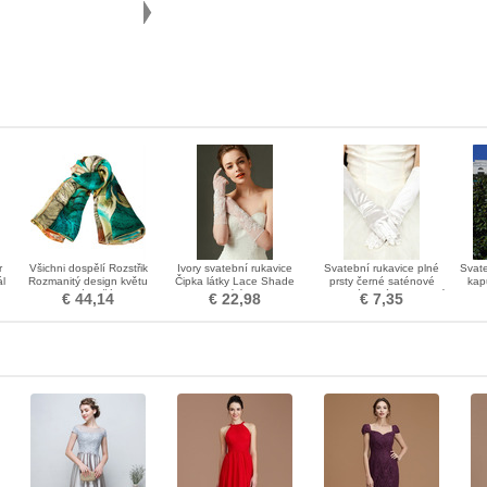
r
Všichni dospělí Rozstřik
Ivory svatební rukavice
Svatební rukavice plné
Svate
l
Rozmanitý design květu
Čipka látky Lace Shade
prsty černé saténové
kap
prostého šálu
Padající sexy
elastické teplé slavnostní
€ 44,14
€ 22,98
€ 7,35