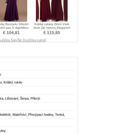
níky Bezzadu Střední
Krátké rukávy Zimní V-krk
odní pas S diakritikou
Iluze Zip nahoru Elegantní
luk Družička Šaty
Družička Šaty
€ 104,81
€ 115,85
ružička Šaty
Šik Družička sukně
y
v, Krátký rukáv
ka, Lištování, Šerpa, Přikrýt
obdélník, Mateřství, Přesýpací hodiny, Tenká,
 dny.