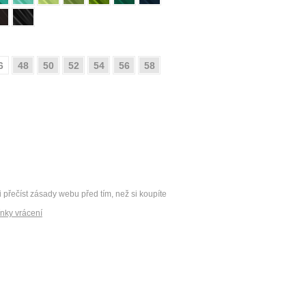
6
48
50
52
54
56
58
i přečíst zásady webu před tím, než si koupíte
nky vrácení