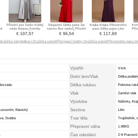
u
Přírodní pas Satén Krátký
Elegantní Délka patra Zip
Krajka Krajka Přirozeného
Kot
ek
rukáv Bateau Kotníky
nahoru Bez rukávů Přírodní
pasu Délka patra Léto
Přír
Družička Šaty
pas Družička Šaty
Družička Šaty
€ 107,57
€ 96,54
€ 117,69
 družička šaty
Aplikací Družička sukně
Přesýpací hodiny Družička sukně
Přirozeného pasu D
Výstřih
V-krk
Dolní lem/Vlak
Délka podlah
Délka rukávu
 Bezzadu
Polovina ruká
Vlak
Zamést vlak
Výzdoba
Nášivky, Kraj
Sezóna
Luxusním, Klasický
Léto
Tvar těla
ava, Svatba
Trojúhelník, 
Přepravní váha
Střední
1.98KG
Čas odeslání
.
2-8 Pracovní