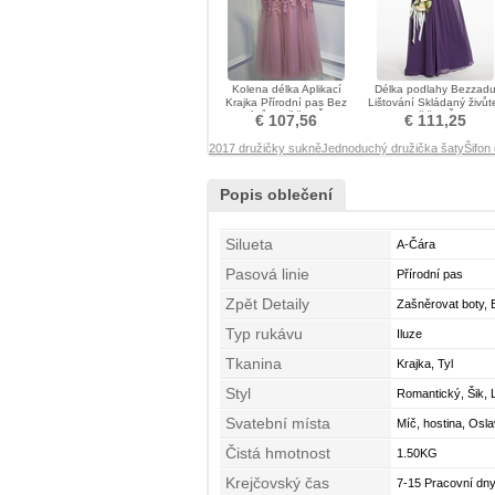
Kolena délka Aplikací
Délka podlahy Bezzad
Krajka Přírodní pas Bez
Lištování Skládaný živůt
rukávů Družička Šaty
Družička Šaty
€ 107,56
€ 111,25
2017 družičky sukně
Jednoduchý družička šaty
Šifon
Popis oblečení
Silueta
A-Čára
Pasová linie
Přírodní pas
Zpět Detaily
Zašněrovat boty,
Typ rukávu
Iluze
Tkanina
Krajka, Tyl
Styl
Romantický, Šik, 
Svatební místa
Míč, hostina, Osl
Čistá hmotnost
1.50KG
Krejčovský čas
7-15 Pracovní dny