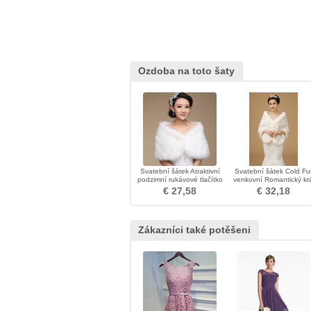
Ozdoba na toto šaty
Svatební šátek Atraktivní
Svatební šátek Cold Fu
podzimní rukávové tlačítko
venkovní Romantický krá
€ 27,58
€ 32,18
Zákazníci také potěšeni