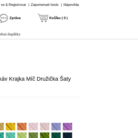
t se & Registrovat
|
Zapomenuté heslo
|
Nápověda
Zpráva
Košíku ( 0 )
ební doplňky
káv Krajka Míč Družička Šaty