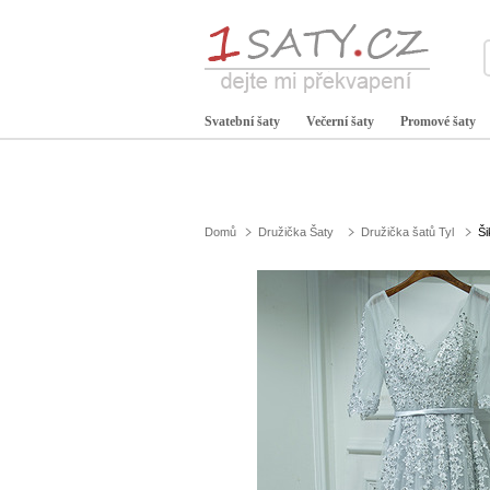
Svatební šaty
Večerní šaty
Promové šaty
Domů
Družička Šaty
Družička šatů Tyl
Ši