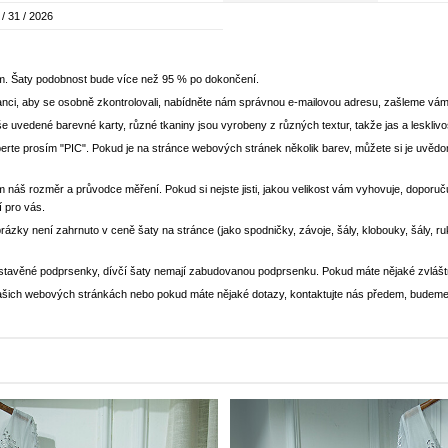
 / 31 / 2026
em. Šaty podobnost bude více než 95 % po dokončení.
nci, aby se osobně zkontrolovali, nabídněte nám správnou e-mailovou adresu, zašleme vám
še uvedené barevné karty, různé tkaniny jsou vyrobeny z různých textur, takže jas a lesklivo
yberte prosím "PIC". Pokud je na stránce webových stránek několik barev, můžete si je uv
m náš rozměr a průvodce měření. Pokud si nejste jisti, jakou velikost vám vyhovuje, doporučuj
í pro vás.
brázky není zahrnuto v ceně šaty na stránce (jako spodničky, závoje, šály, klobouky, šály, r
stavěné podprsenky, dívčí šaty nemají zabudovanou podprsenku. Pokud máte nějaké zvlášt
a našich webových stránkách nebo pokud máte nějaké dotazy, kontaktujte nás předem, budeme