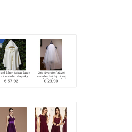
bní šátek kabát šátek
Grid Svatební závoj
ucí svatební doplňky
svatební krátký závoj
svatební příslušenství závoj
€ 57,92
€ 23,90