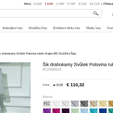
Měna :
$ USD
€ EUR
£ GBP
₣ CHF
$ CAD
Kč CZK
|
Přihlási
Koktejlové šaty
Družička Šaty
Květinové dívky šaty
Matky šaty
Svat
k drahokamy živůtek Polovina rukáv Krajka Míč Družička Šaty
Šik drahokamy živůtek Polovina ru
#C2200623
€ 110,32
Cena
EUR
barva