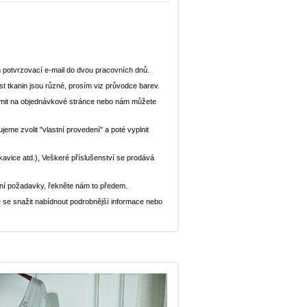
 potvrzovací e-mail do dvou pracovních dnů.
st tkanin jsou různé, prosím viz průvodce barev.
ědomit na objednávkové stránce nebo nám můžete
eme zvolit "vlastní provedení" a poté vyplnit
ukavice atd.), Veškeré příslušenství se prodává
ní požadavky, řekněte nám to předem.
 se snažit nabídnout podrobnější informace nebo