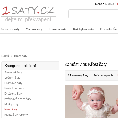
Měna :
$ USD
Svatební šaty
Večerní šaty
Promové šaty
Koktejlové šaty
Družička Šat
Domů
Křest šaty
Zamést vlak Křest šaty
Kategorie oblečení
Svatební šaty
4 Nalezeny šaty
Seřazeno podle :
Večerní šaty
Promové šaty
Koktejlové šaty
Družička Šaty
Květinové dívky šaty
Matky šaty
Křest šaty
Matka šaty obleky