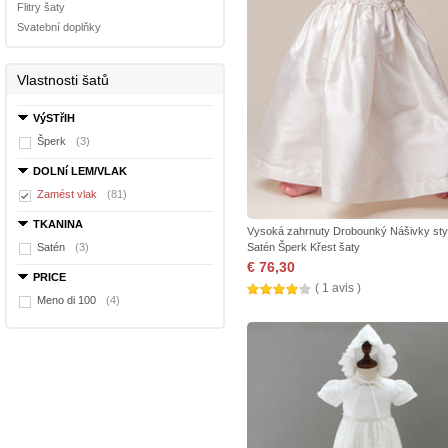
Flitry šaty
Svatební doplňky
Vlastnosti šatů
VýSTřIH
Šperk
(3)
DOLNí LEM/VLAK
Zamést vlak
(81)
TKANINA
Vysoká zahrnuty Drobounký Nášivky sty
Satén
(3)
Satén Šperk Křest šaty
€ 76,30
PRICE
( 1 avis )
Meno di 100
(4)