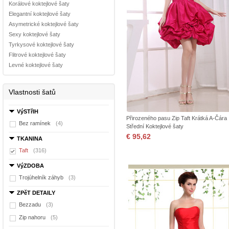
Korálové koktejlové šaty
Elegantní koktejlové šaty
Asymetrické koktejlové šaty
Sexy koktejlové šaty
Tyrkysové koktejlové šaty
Flitrové koktejlové šaty
Levné koktejlové šaty
Vlastnosti šatů
VýSTřIH
Přirozeného pasu Zip Taft Krátká A-Čára
Bez ramínek
(4)
Střední Koktejlové šaty
€ 95,62
TKANINA
Taft
(316)
VýZDOBA
Trojúhelník záhyb
(3)
ZPěT DETAILY
Bezzadu
(3)
Zip nahoru
(5)