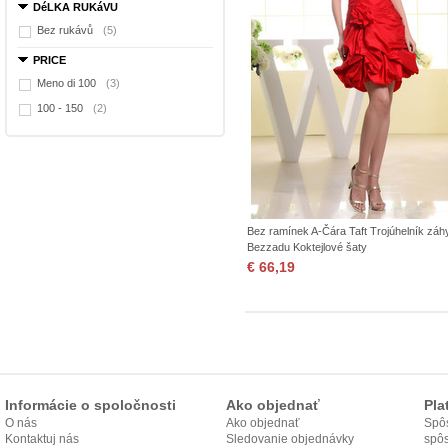
DéLKA RUKáVU
Bez rukávů
(5)
PRICE
Meno di 100
(3)
100 - 150
(2)
Bez ramínek A-Čára Taft Trojúhelník záh
Bezzadu Koktejlové šaty
€ 66,19
Informácie o spoločnosti
Ako objednať
Pla
O nás
Ako objednať
Spôs
Kontaktuj nás
Sledovanie objednávky
spô