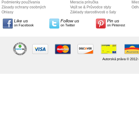
Podmienky používania
Meracia príručka
Mies
Zásady ochrany osobných
Vejít se & Průvodce styly
odo
Odh
údajov
Ohlasy
Základy starostlivosti o šaty
Like us
Follow us
Pin us
on Facebook
on Twitter
on Pinterest
Autorská práva © 2012