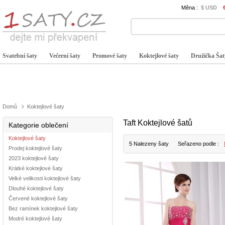
Měna :
$ USD
Svatební šaty
Večerní šaty
Promové šaty
Koktejlové šaty
Družička Šat
Domů
Koktejlové šaty
Taft Koktejlové šatů
Kategorie oblečení
Koktejlové šaty
5 Nalezeny šaty
Seřazeno podle :
Prodej koktejlové šaty
2023 koktejlové šaty
Krátké koktejlové šaty
Velké velikosti koktejlové šaty
Dlouhé koktejlové šaty
Červené koktejlové šaty
Bez ramínek koktejlové šaty
Modré koktejlové šaty