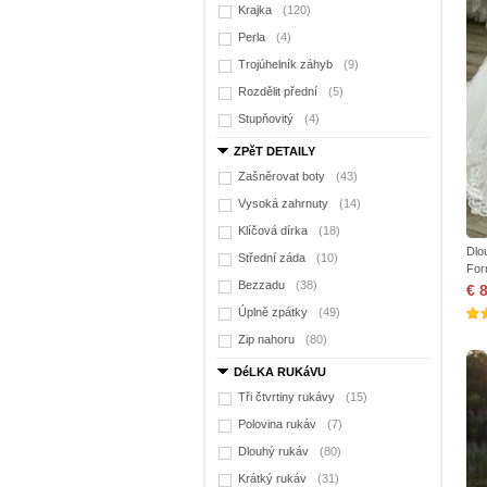
Krajka
(120)
Perla
(4)
Trojúhelník záhyb
(9)
Rozdělit přední
(5)
Stupňovitý
(4)
ZPěT DETAILY
Zašněrovat boty
(43)
Vysoká zahrnuty
(14)
Klíčová dírka
(18)
Dlo
Střední záda
(10)
For
Bezzadu
(38)
€ 
Úplně zpátky
(49)
Zip nahoru
(80)
DéLKA RUKáVU
Tři čtvrtiny rukávy
(15)
Polovina rukáv
(7)
Dlouhý rukáv
(80)
Krátký rukáv
(31)