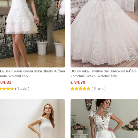
jka Bez rukávů Kolena délka Střední A-Čára
Dlouhý rukáv stydlivý Sál Drahokam A-Čára
rada Svatební šaty
Zametání vlečka Svatební šaty
104,81
€ 94,70
( 1 avis )
( 3 avis )