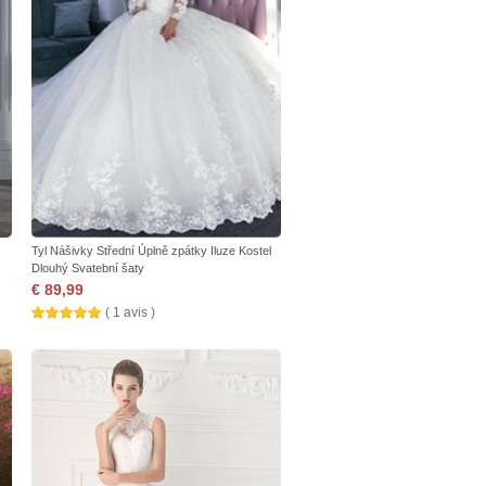
Tyl Nášivky Střední Úplně zpátky Iluze Kostel
Dlouhý Svatební šaty
€ 89,99
( 1 avis )