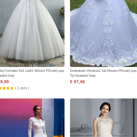
dej Formální čiré zadní Střední Přírodní pas
Drahokam Vinobraní Sál Dlouho Přírodní pas
tební šaty
Tyl Svatební šaty
79,99
€ 97,46
( 1 avis )