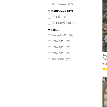
Bez rukávů
(87)
BAREVNá KARTA
Bílá
(14)
Slonová kost
(7)
PRICE
Meno di 100
(16)
100 - 150
(55)
150 - 200
(57)
200 - 300
(72)
Kra
Úpl
Più di 300
(17)
€ 