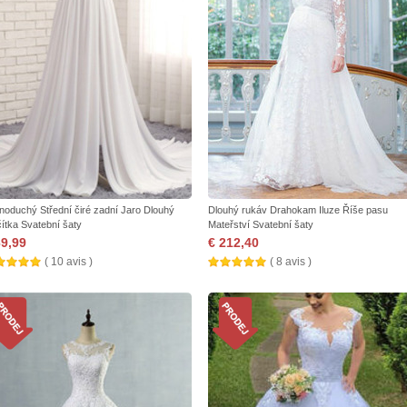
noduchý Střední čiré zadní Jaro Dlouhý
Dlouhý rukáv Drahokam Iluze Říše pasu
čítka Svatební šaty
Mateřství Svatební šaty
69,99
€ 212,40
( 10 avis )
( 8 avis )