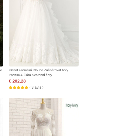
áv
Klenot Formální Dlouho Zašněrovat boty
Podzim A-Čára Svatební šaty
€ 202,28
( 3 avis )