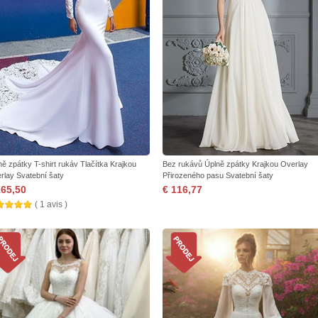
ně zpátky T-shirt rukáv Tlačítka Krajkou
Bez rukávů Úplně zpátky Krajkou Overlay
rlay Svatební šaty
Přirozeného pasu Svatební šaty
165,50
€ 116,77
( 1 avis )