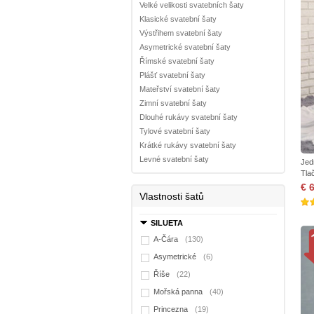
Velké velikosti svatebních šaty
Klasické svatební šaty
Výstřihem svatební šaty
Asymetrické svatební šaty
Římské svatební šaty
Plášť svatební šaty
Mateřství svatební šaty
Zimní svatební šaty
Dlouhé rukávy svatební šaty
Tylové svatební šaty
Krátké rukávy svatební šaty
Levné svatební šaty
Jed
Tla
€ 
Vlastnosti šatů
SILUETA
A-Čára
(130)
Asymetrické
(6)
Říše
(22)
Mořská panna
(40)
Princezna
(19)