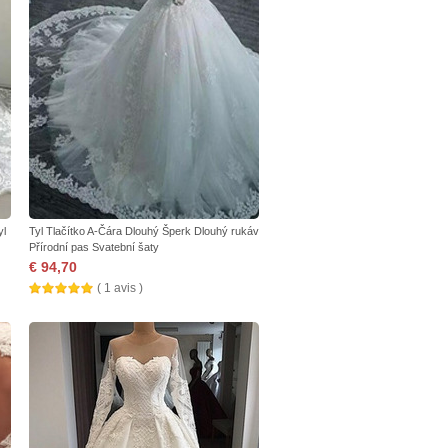
yl
Tyl Tlačítko A-Čára Dlouhý Šperk Dlouhý rukáv
Přírodní pas Svatební šaty
€ 94,70
( 1 avis )