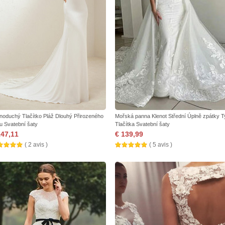
noduchý Tlačítko Pláž Dlouhý Přirozeného
Mořská panna Klenot Střední Úplně zpátky T
u Svatební šaty
Tlačítka Svatební šaty
147,11
€ 139,99
( 2 avis )
( 5 avis )