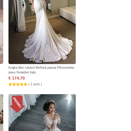
Krajka Bez rukávů Mořská panna Přirozeného
pasu Svatební šaty
€ 174,70
( 3 avis )