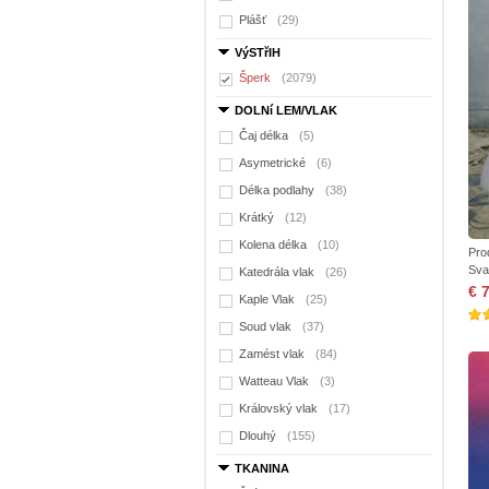
Plášť
(29)
VýSTřIH
Šperk
(2079)
DOLNí LEM/VLAK
Čaj délka
(5)
Asymetrické
(6)
Délka podlahy
(38)
Krátký
(12)
Kolena délka
(10)
Pro
Sva
Katedrála vlak
(26)
€ 
Kaple Vlak
(25)
Soud vlak
(37)
Zamést vlak
(84)
Watteau Vlak
(3)
Královský vlak
(17)
Dlouhý
(155)
TKANINA