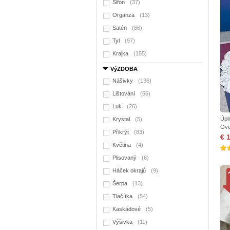
Šifón
(37)
Organza
(13)
Satén
(66)
Tyl
(97)
Krajka
(155)
VýZDOBA
Nášivky
(136)
Lištování
(66)
Luk
(26)
Úpl
Krystal
(5)
Ove
Přikrýt
(83)
€ 
Květina
(4)
Plisovaný
(6)
Háček okrajů
(9)
Šerpa
(13)
Tlačítka
(54)
Kaskádové
(5)
Výšivka
(11)