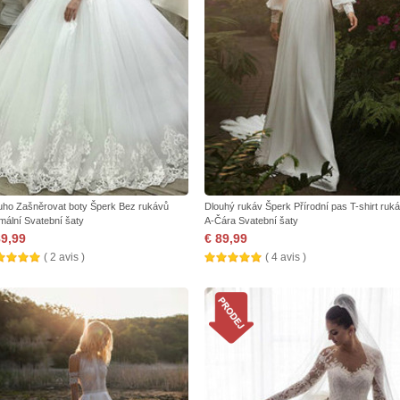
uho Zašněrovat boty Šperk Bez rukávů
Dlouhý rukáv Šperk Přírodní pas T-shirt ruk
mální Svatební šaty
A-Čára Svatební šaty
89,99
€ 89,99
( 2 avis )
( 4 avis )