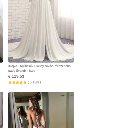
k
Krajka Trojúhelník Dlouhý rukáv Přirozeného
pasu Svatební šaty
€ 119,53
( 5 avis )