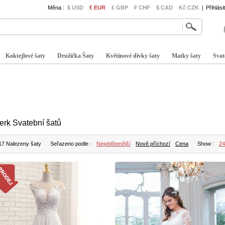
Měna :
$ USD
€ EUR
£ GBP
₣ CHF
$ CAD
Kč CZK
|
Přihlási
Koktejlové šaty
Družička Šaty
Květinové dívky šaty
Matky šaty
Svat
erk Svatební šatů
17 Nalezeny šaty
Seřazeno podle :
Nejoblíbenější
Nově příchozí
Cena
Show :
24