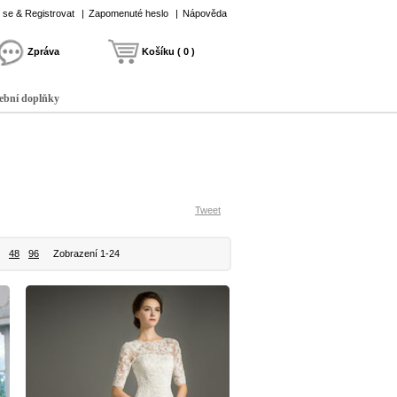
t se & Registrovat
|
Zapomenuté heslo
|
Nápověda
Zpráva
Košíku ( 0 )
ební doplňky
Tweet
48
96
Zobrazení 1-24