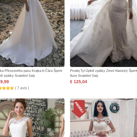
jka Přirozeného pasu Krajka A-Čára Šperk
Prodej Tyl Úplně zpátky Zimní Klasický Šper
ně zpátky Svatební šaty
Iluze Svatební šaty
89,99
€ 125,04
( 7 avis )