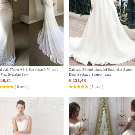
d vlak Těsné V-krk Bez rukávů Přírodní
Zahrada Střední Lištování Soud vlak Satén
 Pláž Svatební šaty
Dlouhé rukávy Svatební šaty
156,31
€ 131,48
( 6 avis )
( 1 avis )