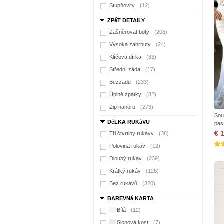
Stupňovitý
(12)
ZPěT DETAILY
Zašněrovat boty
(208)
Vysoká zahrnuty
(24)
Klíčová dírka
(33)
Střední záda
(17)
Bezzadu
(233)
Úplně zpátky
(82)
Zip nahoru
(273)
Sou
DéLKA RUKáVU
pas
€ 
Tři čtvrtiny rukávy
(38)
Polovina rukáv
(12)
Dlouhý rukáv
(239)
Krátký rukáv
(126)
Bez rukávů
(320)
BAREVNá KARTA
Bílá
(12)
Slonová kost
(7)