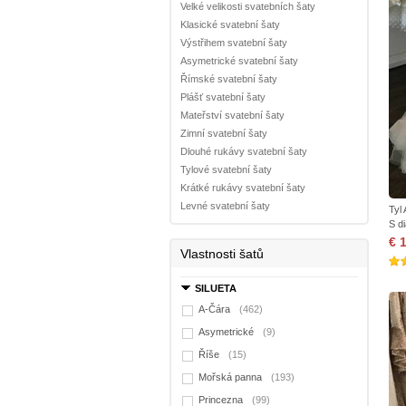
Velké velikosti svatebních šaty
Klasické svatební šaty
Výstřihem svatební šaty
Asymetrické svatební šaty
Římské svatební šaty
Plášť svatební šaty
Mateřství svatební šaty
Zimní svatební šaty
Dlouhé rukávy svatební šaty
Tylové svatební šaty
Krátké rukávy svatební šaty
Levné svatební šaty
Tyl
S d
€ 
Vlastnosti šatů
SILUETA
A-Čára
(462)
Asymetrické
(9)
Říše
(15)
Mořská panna
(193)
Princezna
(99)