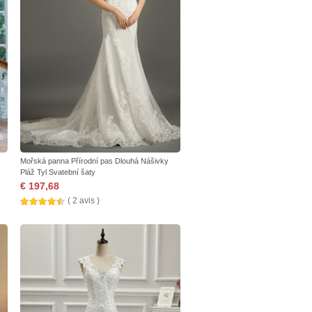
Mořská panna Přírodní pas Dlouhá Nášivky
Pláž Tyl Svatební šaty
€ 197,68
( 2 avis )