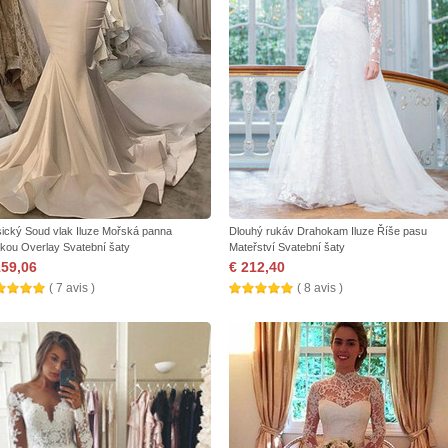
sický Soud vlak Iluze Mořská panna
Dlouhý rukáv Drahokam Iluze Říše pasu
jkou Overlay Svatební šaty
Mateřství Svatební šaty
159,06
€ 212,40
( 7 avis )
( 8 avis )