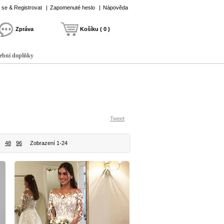
t se & Registrovat
|
Zapomenuté heslo
|
Nápověda
Zpráva
Košíku ( 0 )
ební doplňky
Tweet
48
96
Zobrazení 1-24