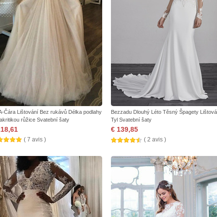
 A-Čára Lištování Bez rukávů Délka podlahy
Bezzadu Dlouhý Léto Těsný Špagety Lištová
iakritikou růžice Svatební šaty
Tyl Svatební šaty
118,61
€ 139,85
( 7 avis )
( 2 avis )