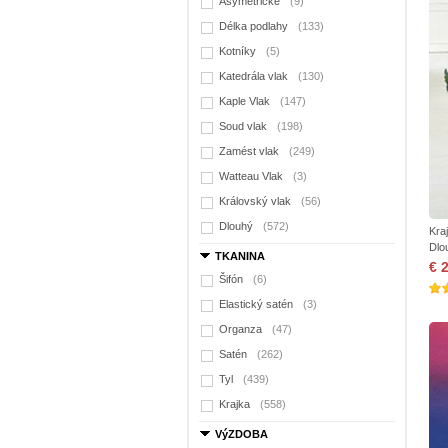
Asymetrické
(9)
Délka podlahy
(133)
Kotníky
(5)
Katedrála vlak
(130)
Kaple Vlak
(147)
Soud vlak
(198)
Zamést vlak
(249)
Watteau Vlak
(3)
Královský vlak
(56)
Dlouhý
(572)
Kra
Dlo
TKANINA
€ 
Šifón
(6)
Elastický satén
(3)
Organza
(47)
Satén
(262)
Tyl
(439)
Krajka
(558)
VýZDOBA