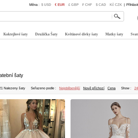
Měna :
$ USD
€ EUR
£ GBP
₣ CHF
$ CAD
Kč CZK
|
Přihlási
Koktejlové šaty
Družička Šaty
Květinové dívky šaty
Matky šaty
Svat
atební šaty
21 Nalezeny šaty
Seřazeno podle :
Nejoblíbenější
Nově příchozí
Cena
Show :
24