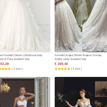
not Formální Dlouho Zašněrovat boty
Formální Krajka Střední Krajkou Overlay
zim A-Čára Svatební šaty
Krátký rukáv Svatební šaty
202,28
€ 269,40
( 3 avis )
( 4 avis )