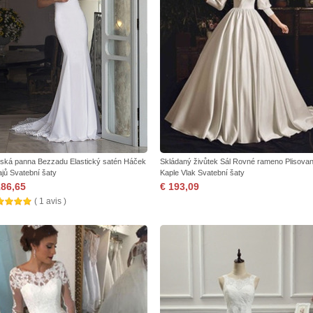
ská panna Bezzadu Elastický satén Háček
Skládaný živůtek Sál Rovné rameno Plisova
ajů Svatební šaty
Kaple Vlak Svatební šaty
186,65
€ 193,09
( 1 avis )