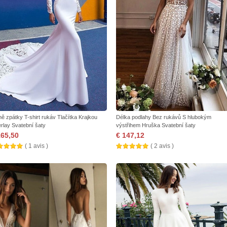
ně zpátky T-shirt rukáv Tlačítka Krajkou
Délka podlahy Bez rukávů S hlubokým
rlay Svatební šaty
výstřihem Hruška Svatební šaty
165,50
€ 147,12
( 1 avis )
( 2 avis )