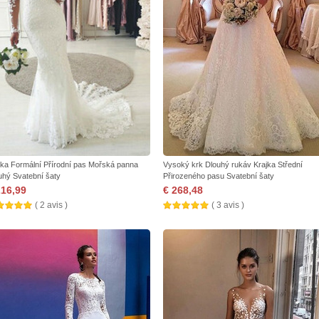
jka Formální Přírodní pas Mořská panna
Vysoký krk Dlouhý rukáv Krajka Střední
uhý Svatební šaty
Přirozeného pasu Svatební šaty
216,99
€ 268,48
( 2 avis )
( 3 avis )