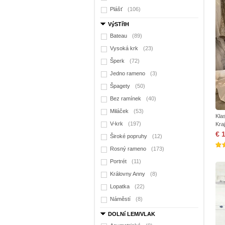
Plášť
(106)
VýSTřIH
Bateau
(89)
Vysoká krk
(23)
Šperk
(72)
Jedno rameno
(3)
Špagety
(50)
Bez ramínek
(40)
Miláček
(53)
Kla
V-krk
(197)
Kra
€ 
Široké popruhy
(12)
Rosný rameno
(173)
Portrét
(11)
Královny Anny
(8)
Lopatka
(22)
Náměstí
(8)
DOLNí LEM/VLAK