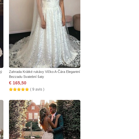
ný
Zahrada Krátké rukávy Víčko A-Čára Elegantní
Bezzadu Svatební šaty
€ 165,50
( 9 avis )