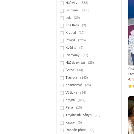
Nášivky
(533)
Lištování
(303)
Luk
(39)
Kris Kros
(3)
Krystal
(12)
Přikrýt
(226)
Květina
(9)
Plisovaný
(11)
Háček okrajů
(28)
Úpl
Šerpa
(14)
Ove
Tlačítka
(143)
€ 
Kaskádové
(25)
Výšivka
(34)
Krajka
(414)
Perla
(10)
Trojúhelník záhyb
(22)
Kapsy
(5)
Rozdělit přední
(6)