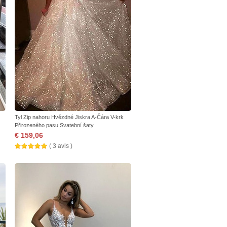
Tyl Zip nahoru Hvězdné Jiskra A-Čára V-krk
Přirozeného pasu Svatební šaty
€ 159,06
( 3 avis )