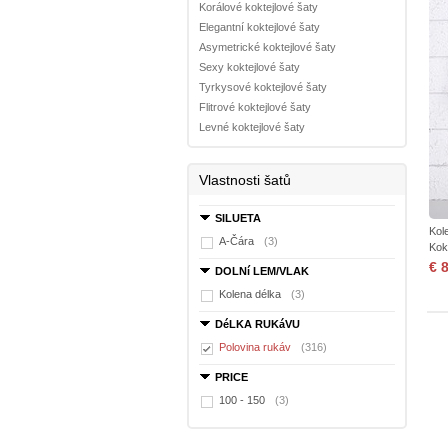
Korálové koktejlové šaty
Elegantní koktejlové šaty
Asymetrické koktejlové šaty
Sexy koktejlové šaty
Tyrkysové koktejlové šaty
Flitrové koktejlové šaty
Levné koktejlové šaty
Vlastnosti šatů
SILUETA
Kol
A-Čára
(3)
Kok
€ 
DOLNí LEM/VLAK
Kolena délka
(3)
DéLKA RUKáVU
Polovina rukáv
(316)
PRICE
100 - 150
(3)