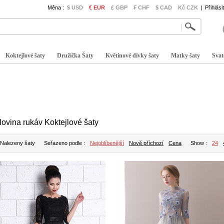
Měna :
$ USD
€ EUR
£ GBP
₣ CHF
$ CAD
Kč CZK
|
Přihlási
Koktejlové šaty
Družička Šaty
Květinové dívky šaty
Matky šaty
Svat
lovina rukáv Koktejlové šaty
 Nalezeny šaty
Seřazeno podle :
Nejoblíbenější
Nově příchozí
Cena
Show :
24