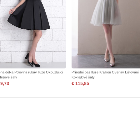
ena délka Polovina rukáv Iluze Okouzlující
Přírodní pas Iluze Krajkou Overlay Lištování
tejlové šaty
Koktejlové šaty
89,73
€ 115,85