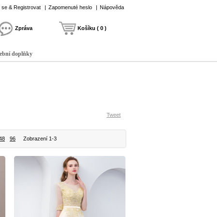
t se & Registrovat
|
Zapomenuté heslo
|
Nápověda
Zpráva
Košíku ( 0 )
ební doplňky
Tweet
48
96
Zobrazení 1-3