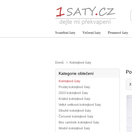
Svatební šaty
Večerní šaty
Promové šaty
Domů
Koktejlové šaty
Po
Kategorie oblečení
Koktejlové šaty
3
Prodej koktejlové šaty
2023 koktejlové šaty
Krátké koktejlové šaty
Velké velikosti koktejlové šaty
Dlouhé koktejlové šaty
Červené koktejlové šaty
Bez ramínek koktejlové šaty
Modré koktejlové šaty