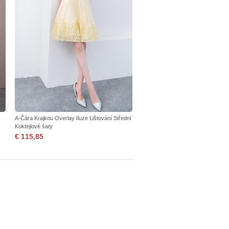
A-Čára Krajkou Overlay Iluze Lištování Střední
Koktejlové šaty
€ 115,85