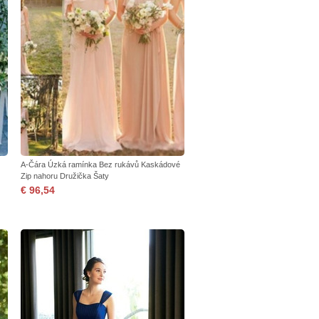
A-Čára Úzká ramínka Bez rukávů Kaskádové
Zip nahoru Družička Šaty
€ 96,54