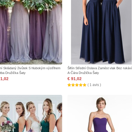
ní Skládaný živůtek S hlubokým výstřihem
Šifón Střední Oslava Zamést vlak Bez rukáv
tba Družička Šaty
A-Čára Družička Šaty
91,02
€ 91,02
( 1 avis )