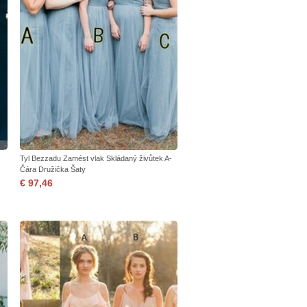
Tyl Bezzadu Zamést vlak Skládaný živůtek A-
Čára Družička Šaty
€ 97,46