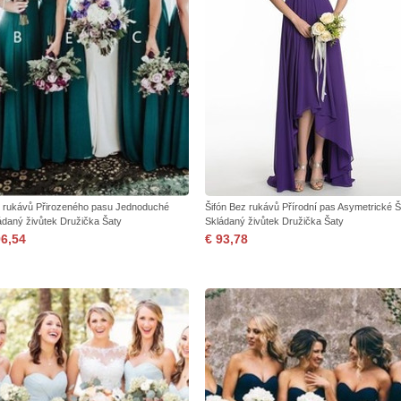
 rukávů Přirozeného pasu Jednoduché
Šifón Bez rukávů Přírodní pas Asymetrické Š
ádaný živůtek Družička Šaty
Skládaný živůtek Družička Šaty
96,54
€ 93,78