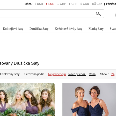
Měna :
$ USD
€ EUR
£ GBP
₣ CHF
$ CAD
Kč CZK
|
Přihlási
Koktejlové šaty
Družička Šaty
Květinové dívky šaty
Matky šaty
Svat
isovaný Družička Šaty
3 Nalezeny šaty
Seřazeno podle :
Nejoblíbenější
Nově příchozí
Cena
Show :
24