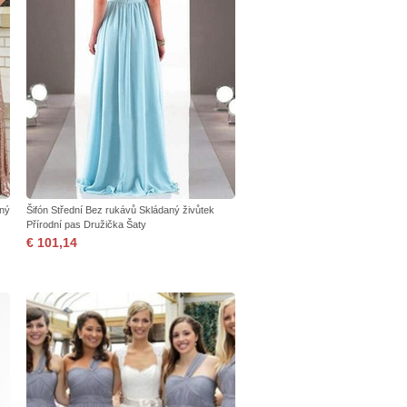
aný
Šifón Střední Bez rukávů Skládaný živůtek
Přírodní pas Družička Šaty
€ 101,14