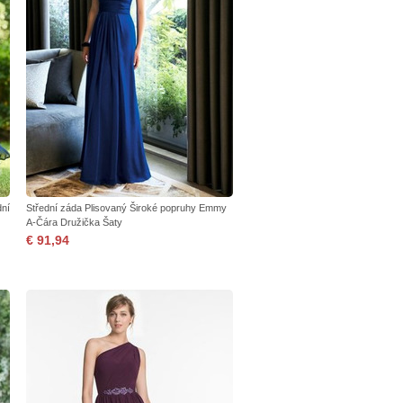
dní
Střední záda Plisovaný Široké popruhy Emmy
A-Čára Družička Šaty
€ 91,94