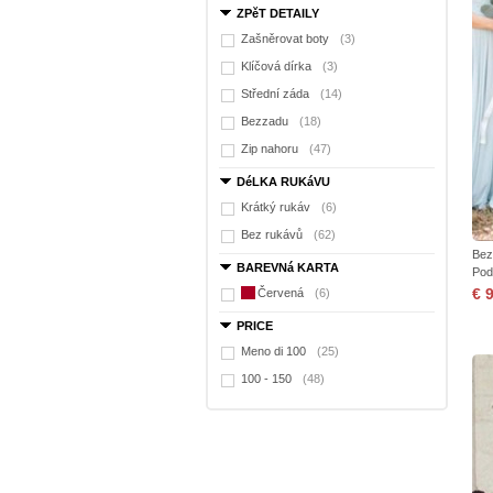
ZPěT DETAILY
Zašněrovat boty
(3)
Klíčová dírka
(3)
Střední záda
(14)
Bezzadu
(18)
Zip nahoru
(47)
DéLKA RUKáVU
Krátký rukáv
(6)
Bez rukávů
(62)
Bez
BAREVNá KARTA
Pod
€ 
Červená
(6)
PRICE
Meno di 100
(25)
100 - 150
(48)