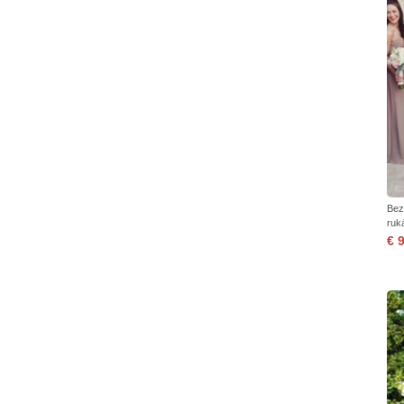
Bez
ruk
€ 