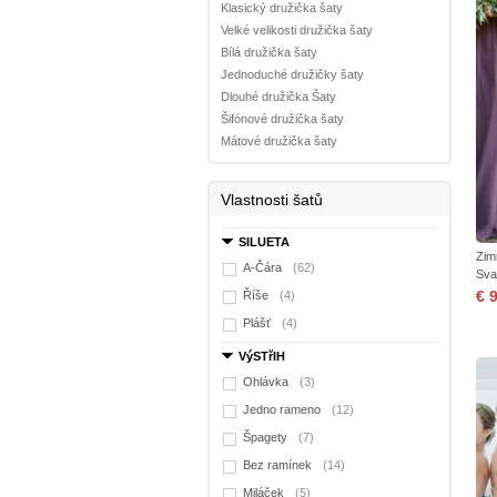
Klasický družička šaty
Velké velikosti družička šaty
Bílá družička šaty
Jednoduché družičky šaty
Dlouhé družička Šaty
Šifónové družička šaty
Mátové družička šaty
Vlastnosti šatů
SILUETA
Zim
A-Čára
(62)
Sva
€ 
Říše
(4)
Plášť
(4)
VýSTřIH
Ohlávka
(3)
Jedno rameno
(12)
Špagety
(7)
Bez ramínek
(14)
Miláček
(5)