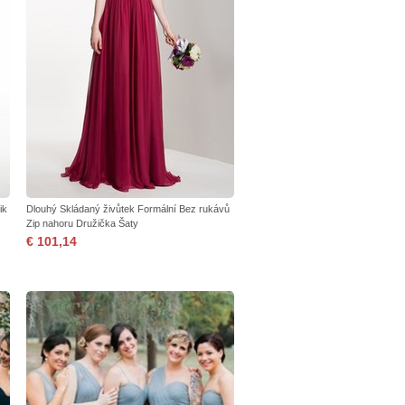
ik
Dlouhý Skládaný živůtek Formální Bez rukávů
Zip nahoru Družička Šaty
€ 101,14