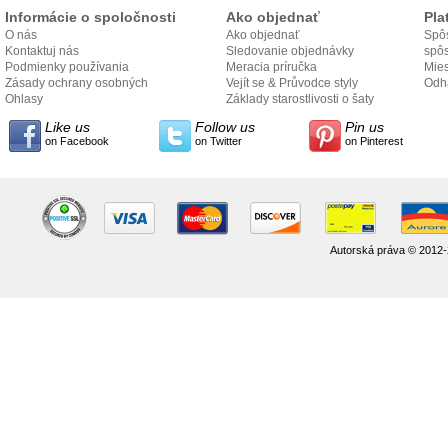
Informácie o spoločnosti
Ako objednať
Pla
O nás
Ako objednať
Spôs
Kontaktuj nás
Sledovanie objednávky
spô
Podmienky používania
Meracia príručka
Mies
Zásady ochrany osobných
Vejít se & Průvodce styly
odo
Odh
údajov
Ohlasy
Základy starostlivosti o šaty
Like us
Follow us
Pin us
on Facebook
on Twitter
on Pinterest
Autorská práva © 2012