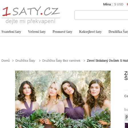
Měna :
$ USD
Svatební šaty
Večerní šaty
Promové šaty
Koktejlové šaty
Družička Šat
Domů
Družička Šaty
Družička Šaty Bez ramínek
Zimní Skládaný živůtek S hl
Z
Š
C
b