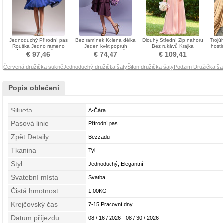
Jednoduchý Přírodní pas
Bez ramínek Kolena délka
Dlouhý Střední Zip nahoru
Trojú
Rouška Jedno rameno
Jeden květ popruh
Bez rukávů Krajka
hosti
Šifón Družička Šaty
Hroznový Družička Šaty
Přirozeného pasu Družička
€ 97,46
€ 74,47
€ 109,41
Šaty
Červená družička sukně
Jednoduchý družička šaty
Šifon družička šaty
Podzim Družička ša
Popis oblečení
Silueta
A-Čára
Pasová linie
Přírodní pas
Zpět Detaily
Bezzadu
Tkanina
Tyl
Styl
Jednoduchý, Elegantní
Svatební místa
Svatba
Čistá hmotnost
1.00KG
Krejčovský čas
7-15 Pracovní dny.
Datum příjezdu
08 / 16 / 2026 - 08 / 30 / 2026