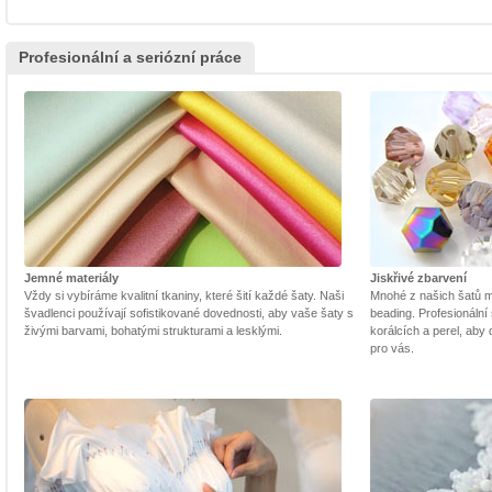
Profesionální a seriózní práce
Jemné materiály
Jiskřivé zbarvení
Vždy si vybíráme kvalitní tkaniny, které šití každé šaty. Naši
Mnohé z našich šatů m
švadlenci používají sofistikované dovednosti, aby vaše šaty s
beading. Profesionální 
živými barvami, bohatými strukturami a lesklými.
korálcích a perel, aby
pro vás.