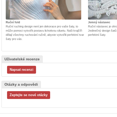
Ruční fold
Jemný nástavec
Ruční ruching design není jen dekorace pro vaše šaty, to
Ruční nástavec je ohrom
může pomoci vytvořit postavu lichotivou siluetu. Naši krajčíři
Jedinečný design šatů
dělají všechny ruchování ručně, abyste vytvořili perfektní tvar
perfektní šaty.
šaty pro vás.
Uživatelské recenze
Otázky a odpovědi