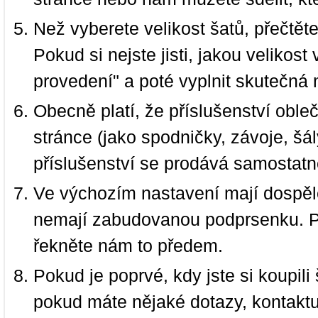
Než vyberete velikost šatů, přečtět
Pokud si nejste jisti, jakou velikos
provedení" a poté vyplnit skutečná 
Obecně platí, že příslušenství oble
stránce (jako spodničky, závoje, šál
příslušenství se prodává samostatn
Ve výchozím nastavení mají dospělé
nemají zabudovanou podprsenku. P
řekněte nám to předem.
Pokud je poprvé, kdy jste si koupi
pokud máte nějaké dotazy, kontakt