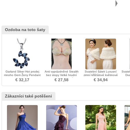
Ozdoba na toto šaty
Garland Silver Hot prodej
Anti vyprázdněné Stealth
Svatební šátek Luxusní
Svateb
mnoho Gem Ženy Pendant
bez stopy Velké hrudní
zimní křišťálové květinové
Dva
pasta Neviditelná
borovice
D
€ 32,17
€ 27,58
€ 34,94
podprsenka
Zákazníci také potěšeni