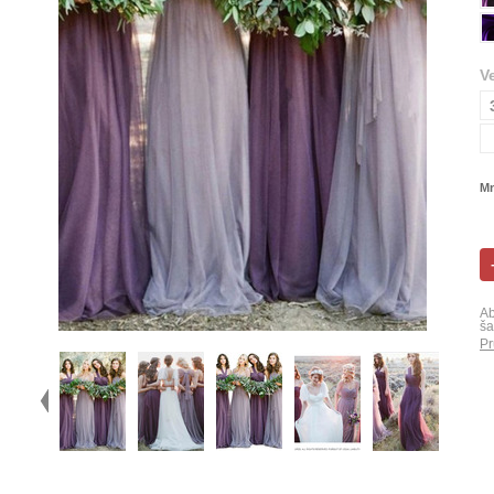
V
Mn
Ab
ša
Pr