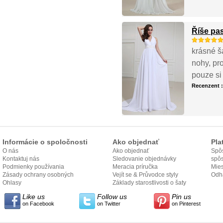
Říše pas
krásné ša
nohy, pro
pouze si
Recenzent 
Informácie o spoločnosti
Ako objednať
Pla
O nás
Ako objednať
Spôs
Kontaktuj nás
Sledovanie objednávky
spô
Podmienky používania
Meracia príručka
Mies
Zásady ochrany osobných
Vejít se & Průvodce styly
odo
Odh
údajov
Ohlasy
Základy starostlivosti o šaty
Like us
Follow us
Pin us
on Facebook
on Twitter
on Pinterest