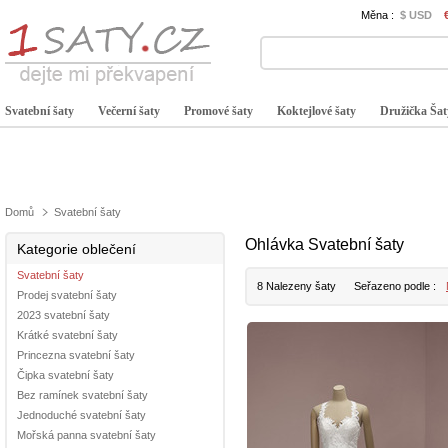
Měna :
$ USD
Svatební šaty
Večerní šaty
Promové šaty
Koktejlové šaty
Družička Šat
Domů
Svatební šaty
Ohlávka Svatební šaty
Kategorie oblečení
Svatební šaty
8 Nalezeny šaty
Seřazeno podle :
Prodej svatební šaty
2023 svatební šaty
Krátké svatební šaty
Princezna svatební šaty
Čipka svatební šaty
Bez ramínek svatební šaty
Jednoduché svatební šaty
Mořská panna svatební šaty