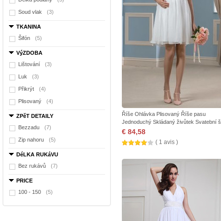
Soud vlak
(3)
TKANINA
Šifón
(5)
VýZDOBA
Lištování
(3)
Luk
(3)
Přikrýt
(4)
Plisovaný
(4)
Říše Ohlávka Plisovaný Říše pasu
ZPěT DETAILY
Jednoduchý Skládaný živůtek Svatební š
Bezzadu
(7)
€ 84,58
Zip nahoru
(5)
( 1 avis )
DéLKA RUKáVU
Bez rukávů
(7)
PRICE
100 - 150
(5)