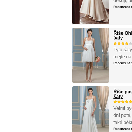
děkuji, u
Recenzent 
Říše Oh
šaty
Tyto šaty
mějte na
Recenzent 
Říše pa
šaty
Velmi by
dní poté,
také pěk
Recenzent 