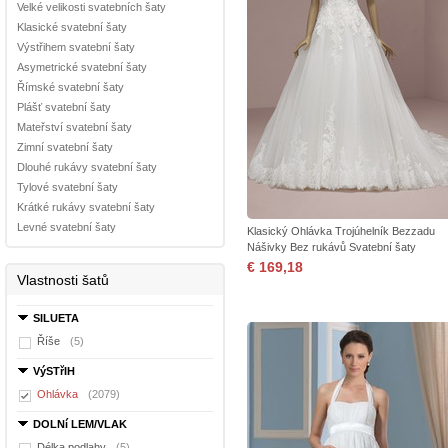
Velké velikosti svatebních šaty
Klasické svatební šaty
Výstřihem svatební šaty
Asymetrické svatební šaty
Římské svatební šaty
Plášť svatební šaty
Mateřství svatební šaty
Zimní svatební šaty
Dlouhé rukávy svatební šaty
Tylové svatební šaty
Krátké rukávy svatební šaty
Levné svatební šaty
Klasický Ohlávka Trojúhelník Bezzadu
Nášivky Bez rukávů Svatební šaty
€ 169,18
Vlastnosti šatů
SILUETA
Říše
(5)
VýSTřIH
Ohlávka
(2079)
DOLNí LEM/VLAK
Délka podlahy
(5)