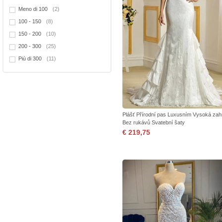
Meno di 100
(2)
100 - 150
(8)
150 - 200
(10)
200 - 300
(25)
Più di 300
(11)
Plášť Přírodní pas Luxusním Vysoká zah
Bez rukávů Svatební šaty
€ 219,75