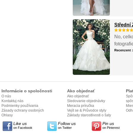
Střední 
No, celk
fotografi
Recenzent 
Informácie o spoločnosti
Ako objednať
Pla
O nás
Ako objednať
Spôs
Kontaktuj nás
Sledovanie objednávky
spô
Podmienky používania
Meracia príručka
Mies
Zásady ochrany osobných
Vejít se & Průvodce styly
odo
Odh
údajov
Ohlasy
Základy starostlivosti o šaty
Like us
Follow us
Pin us
on Facebook
on Twitter
on Pinterest