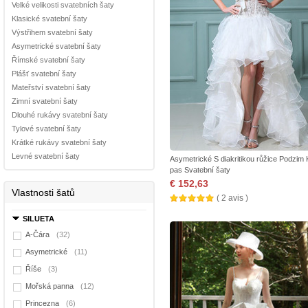
Velké velikosti svatebních šaty
Klasické svatební šaty
Výstřihem svatební šaty
Asymetrické svatební šaty
Římské svatební šaty
Plášť svatební šaty
Mateřství svatební šaty
Zimní svatební šaty
Dlouhé rukávy svatební šaty
Tylové svatební šaty
Krátké rukávy svatební šaty
Levné svatební šaty
Asymetrické S diakritikou růžice Podzim 
pas Svatební šaty
€ 152,63
Vlastnosti šatů
( 2 avis )
SILUETA
A-Čára
(32)
Asymetrické
(11)
Říše
(3)
Mořská panna
(12)
Princezna
(6)