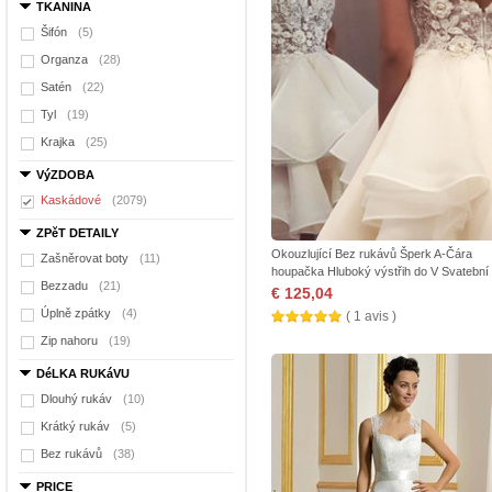
TKANINA
Šifón
(5)
Organza
(28)
Satén
(22)
Tyl
(19)
Krajka
(25)
VýZDOBA
Kaskádové
(2079)
ZPěT DETAILY
Okouzlující Bez rukávů Šperk A-Čára
Zašněrovat boty
(11)
houpačka Hluboký výstřih do V Svatební
Bezzadu
(21)
€ 125,04
Úplně zpátky
(4)
( 1 avis )
Zip nahoru
(19)
DéLKA RUKáVU
Dlouhý rukáv
(10)
Krátký rukáv
(5)
Bez rukávů
(38)
PRICE