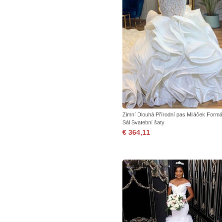
Zimní Dlouhá Přírodní pas Miláček Formá
Sál Svatební šaty
€ 364,11