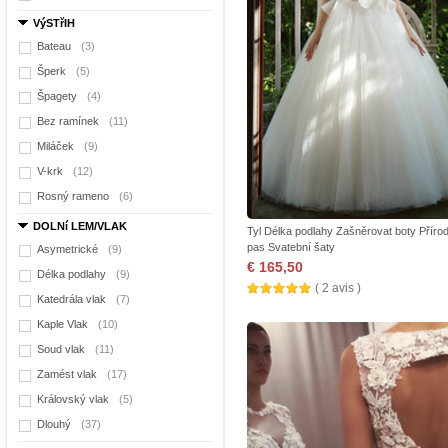
VýSTřIH
Bateau
(3)
Šperk
(5)
Špagety
(4)
Bez ramínek
(11)
Miláček
(9)
V-krk
(12)
Rosný rameno
(6)
DOLNí LEM/VLAK
Tyl Délka podlahy Zašněrovat boty Přírod
pas Svatební šaty
Asymetrické
(9)
€ 165,50
Délka podlahy
(9)
( 2 avis )
Katedrála vlak
(7)
Kaple Vlak
(10)
Soud vlak
(11)
Zamést vlak
(17)
Královský vlak
(5)
Dlouhý
(37)