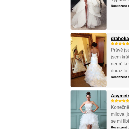
Recenzent 
drahoka
Právě js
jsem krá
neurčila 
dorazilo 
Recenzent 
Asymetri
Konečně 
miloval 
se mi líb
Recenzent 