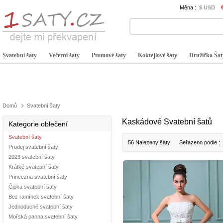
Měna :
$ USD
Svatební šaty
Večerní šaty
Promové šaty
Koktejlové šaty
Družička Šat
Domů
Svatební šaty
Kaskádové Svatební šatů
Kategorie oblečení
Svatební šaty
56 Nalezeny šaty
Seřazeno podle :
Prodej svatební šaty
2023 svatební šaty
Krátké svatební šaty
Princezna svatební šaty
Čipka svatební šaty
Bez ramínek svatební šaty
Jednoduché svatební šaty
Mořská panna svatební šaty