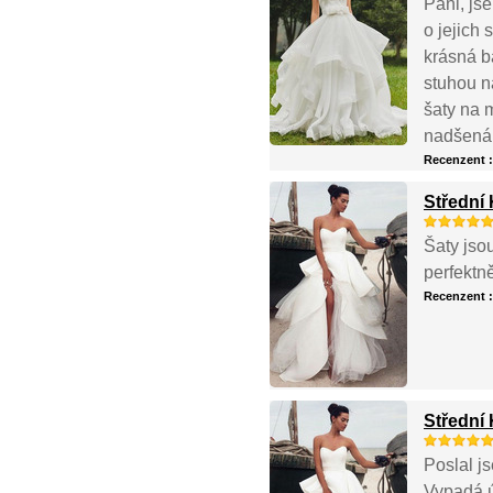
Páni, js
o jejich 
krásná b
stuhou n
šaty na 
nadšená,
Recenzent 
Střední 
Šaty jso
perfektn
Recenzent 
Střední 
Poslal js
Vypadá ú