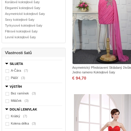
Korálové koktejlové šaty
Elegantní koktejlové šaty
Asymetrické koktejlové šaty
Sexy koktejlové šaty
Tyrkysové koktejlové šaty
Flitrové koktejlové šaty
Levné koktejlové šaty
Vlastnosti šatů
SILUETA
Asymetrický Představení Skládaný živůt
A-Čára
(7)
Jedno rameno Koktejlové šaty
€ 94,70
Plášť
(3)
VýSTřIH
Bez ramínek
(3)
Miláček
(3)
DOLNí LEM/VLAK
Krátký
(7)
Kolena délka
(3)