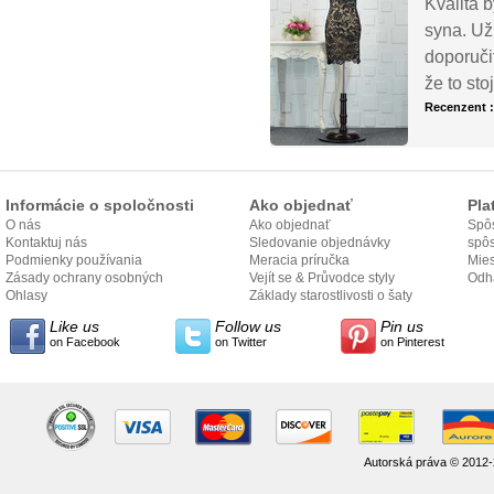
Kvalita 
syna. Už 
doporuči
že to stoj
Recenzent 
Informácie o spoločnosti
Ako objednať
Pla
O nás
Ako objednať
Spôs
Kontaktuj nás
Sledovanie objednávky
spô
Podmienky používania
Meracia príručka
Mies
Zásady ochrany osobných
Vejít se & Průvodce styly
odo
Odh
údajov
Ohlasy
Základy starostlivosti o šaty
Like us
Follow us
Pin us
on Facebook
on Twitter
on Pinterest
Autorská práva © 2012