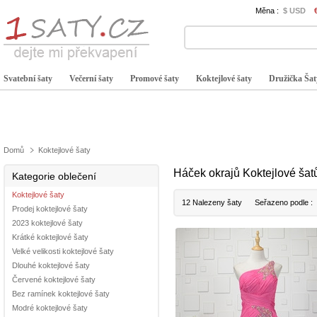
Měna :
$ USD
Svatební šaty
Večerní šaty
Promové šaty
Koktejlové šaty
Družička Šat
Domů
Koktejlové šaty
Háček okrajů Koktejlové šat
Kategorie oblečení
Koktejlové šaty
12 Nalezeny šaty
Seřazeno podle :
Prodej koktejlové šaty
2023 koktejlové šaty
Krátké koktejlové šaty
Velké velikosti koktejlové šaty
Dlouhé koktejlové šaty
Červené koktejlové šaty
Bez ramínek koktejlové šaty
Modré koktejlové šaty