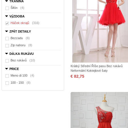
TKANINA
Šifón
(4)
VýZDOBA
Háček okrajů
(316)
ZPěT DETAILY
Bezzadu
(6)
Zip nahoru
(8)
DéLKA RUKáVU
Bez rukávů
(10)
Krátký Střední Říše pasu Bez rukávů
PRICE
Neformální Koktejlové šaty
Meno di 100
(4)
€ 82,75
100 - 150
(8)