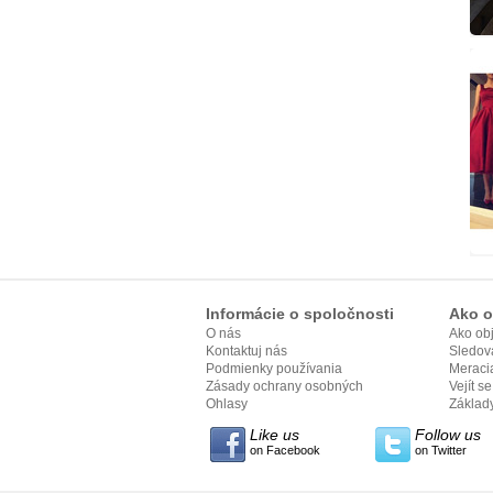
Informácie o spoločnosti
Ako o
O nás
Ako ob
Kontaktuj nás
Sledov
Podmienky používania
Meracia
Zásady ochrany osobných
Vejít s
údajov
Ohlasy
Základy
Like us
Follow us
on Facebook
on Twitter