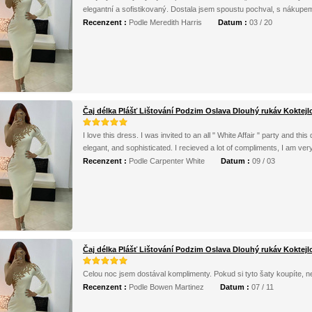
elegantní a sofistikovaný. Dostala jsem spoustu pochval, s nákupe
Recenzent :
Podle Meredith Harris
Datum :
03 / 20
Čaj délka Plášť Lištování Podzim Oslava Dlouhý rukáv Koktejl
I love this dress. I was invited to an all " White Affair " party and thi
elegant, and sophisticated. I recieved a lot of compliments, I am ver
Recenzent :
Podle Carpenter White
Datum :
09 / 03
Čaj délka Plášť Lištování Podzim Oslava Dlouhý rukáv Koktejl
Celou noc jsem dostával komplimenty. Pokud si tyto šaty koupíte, neb
Recenzent :
Podle Bowen Martinez
Datum :
07 / 11