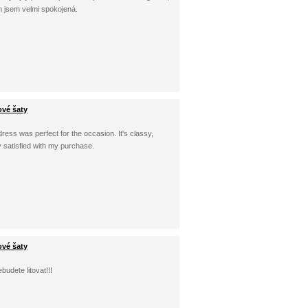
m jsem velmi spokojená.
ové šaty
s dress was perfect for the occasion. It's classy,
y satisfied with my purchase.
ové šaty
udete litovat!!!