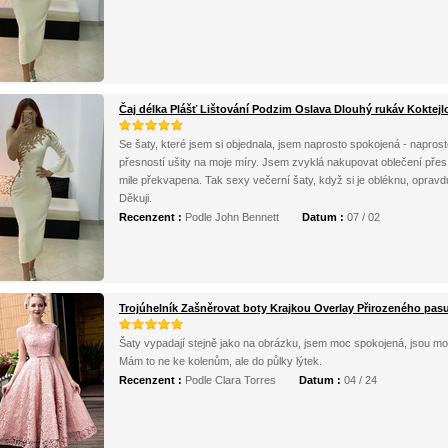
Čaj délka Plášť Lištování Podzim Oslava Dlouhý rukáv Koktejl
Se šaty, které jsem si objednala, jsem naprosto spokojená - naprosto 
přesností ušity na moje míry. Jsem zvyklá nakupovat oblečení přes i
mile překvapena. Tak sexy večerní šaty, když si je obléknu, opravd
Děkuji.
Recenzent :
Podle John Bennett
Datum :
07 / 02
Trojúhelník Zašněrovat boty Krajkou Overlay Přirozeného pasu
Šaty vypadají stejně jako na obrázku, jsem moc spokojená, jsou mo
Mám to ne ke kolenům, ale do půlky lýtek.
Recenzent :
Podle Clara Torres
Datum :
04 / 24