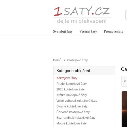
Svatební šaty
Večerní šaty
Promové šaty
Domů
Koktejlové šaty
Ča
Kategorie oblečení
Koktejlové šaty
8
Prodej koktejlové šaty
2023 koktejlové šaty
Krátké koktejlové šaty
Velké velikosti koktejlové šaty
Dlouhé koktejlové šaty
Červené koktejlové šaty
Bez ramínek koktejlové šaty
Modré koktejlové šaty