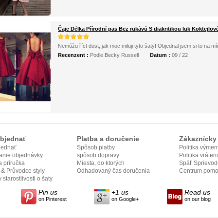
Čaje Délka Přírodní pas Bez rukávů S diakritikou luk Koktejlov
Nemůžu říct dost, jak moc miluji tyto šaty! Objednal jsem si to na mí
Recenzent :
Podle Becky Russell
Datum :
09 / 22
bjednať
Platba a doručenie
Zákaznícky 
jednať
Spôsob platby
Politika výmen
anie objednávky
spôsob dopravy
Politika vráten
 príručka
Miesta, do ktorých
Späť Sprievod
e & Průvodce styly
odovzdame
Odhadovaný čas doručenia
Centrum pomo
 starostlivosti o šaty
Pin us
+1 us
Read us
on Pinterest
on Google+
on our blog