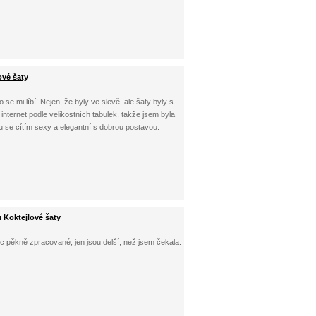
ové šaty
se mi líbí! Nejen, že byly ve slevě, ale šaty byly s
nternet podle velikostních tabulek, takže jsem byla
u se cítím sexy a elegantní s dobrou postavou.
 Koktejlové šaty
c pěkně zpracované, jen jsou delší, než jsem čekala.