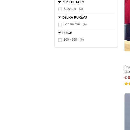
ZPěT DETAILY
Bezzadu
(3)
DéLKA RUKáVU
Bez rukávů
(4)
PRICE
100 - 150
(6)
Čaj
diak
€ 