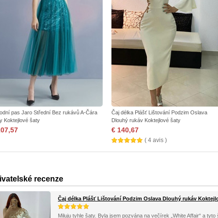
rodní pas Jaro Střední Bez rukávů A-Čára
Čaj délka Plášť Lištování Podzim Oslava
ry Koktejlové šaty
Dlouhý rukáv Koktejlové šaty
107,57
€ 140,67
( 4 avis )
ivatelské recenze
Čaj délka Plášť Lištování Podzim Oslava Dlouhý rukáv Koktejl
Miluju tyhle šaty. Byla jsem pozvána na večírek „White Affair“ a tyto š