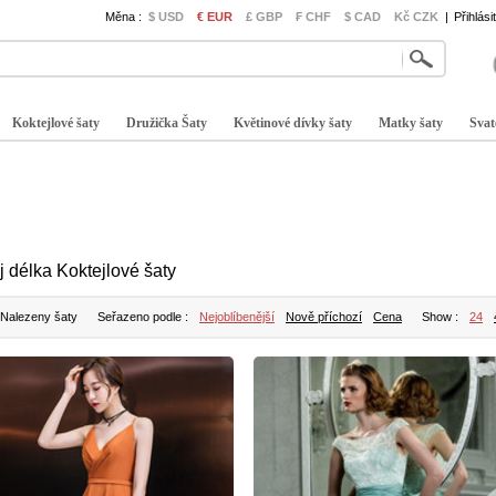
Měna :
$ USD
€ EUR
£ GBP
₣ CHF
$ CAD
Kč CZK
|
Přihlási
Koktejlové šaty
Družička Šaty
Květinové dívky šaty
Matky šaty
Svat
j délka Koktejlové šaty
 Nalezeny šaty
Seřazeno podle :
Nejoblíbenější
Nově příchozí
Cena
Show :
24