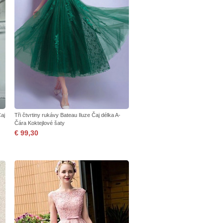
aj
Tři čtvrtiny rukávy Bateau Iluze Čaj délka A-
Čára Koktejlové šaty
€ 99,30