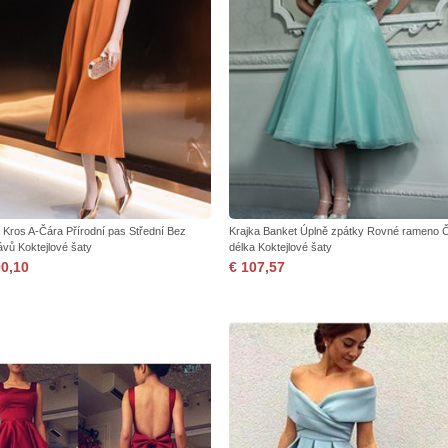
s Kros A-Čára Přírodní pas Střední Bez
Krajka Banket Úplně zpátky Rovné rameno Č
ávů Koktejlové šaty
délka Koktejlové šaty
90,10
€ 107,57