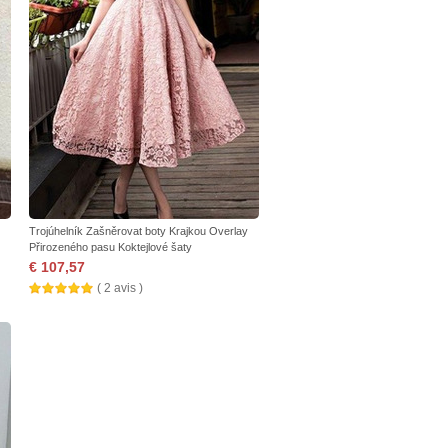
Trojúhelník Zašněrovat boty Krajkou Overlay
Přirozeného pasu Koktejlové šaty
€ 107,57
( 2 avis )