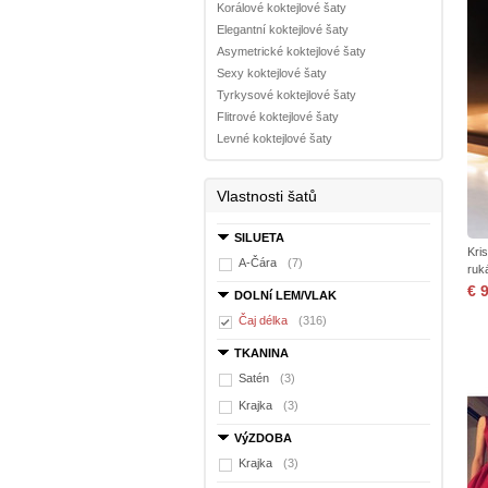
Korálové koktejlové šaty
Elegantní koktejlové šaty
Asymetrické koktejlové šaty
Sexy koktejlové šaty
Tyrkysové koktejlové šaty
Flitrové koktejlové šaty
Levné koktejlové šaty
Vlastnosti šatů
SILUETA
Kri
A-Čára
(7)
ruk
€ 
DOLNí LEM/VLAK
Čaj délka
(316)
TKANINA
Satén
(3)
Krajka
(3)
VýZDOBA
Krajka
(3)