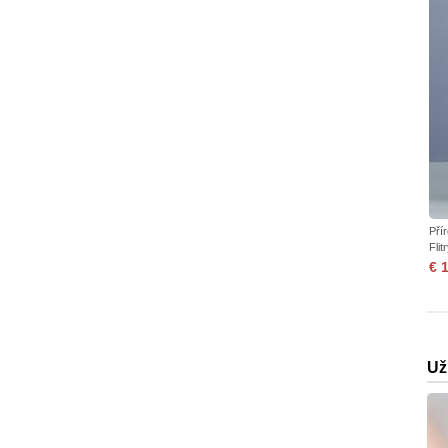
Pří
Flit
€ 
Už