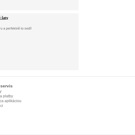
é šaty
ru a perfektně to sedí!
servis
y
ia platby
ca aplikáciou
ci