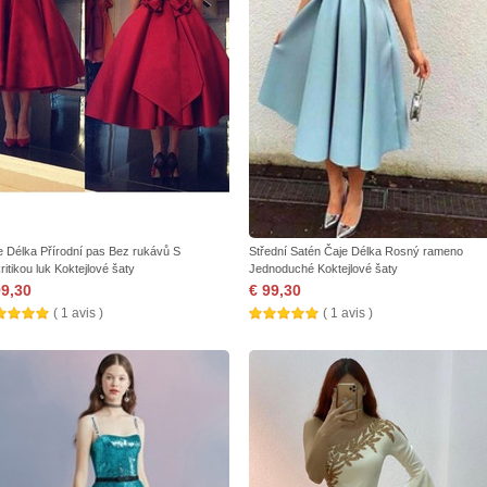
e Délka Přírodní pas Bez rukávů S
Střední Satén Čaje Délka Rosný rameno
ritikou luk Koktejlové šaty
Jednoduché Koktejlové šaty
99,30
€ 99,30
( 1 avis )
( 1 avis )