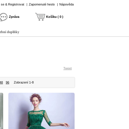
t se & Registrovat
|
Zapomenuté heslo
|
Nápověda
Zpráva
Košíku ( 0 )
ební doplňky
Tweet
48
96
Zobrazení 1-8