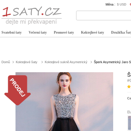
Měna :
$ USD
Svatební šaty
Večerní šaty
Promové šaty
Koktejlové šaty
Družička Šat
Domů
Koktejlové šaty
Koktejlové sukně Asymetrický
Šperk Asymetrický Jaro St
Š
#
C
B