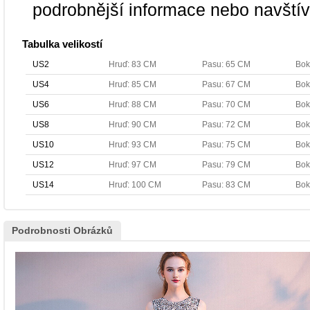
podrobnější informace nebo navští
Tabulka velikostí
US2
Hruď: 83 CM
Pasu: 65 CM
Bok
US4
Hruď: 85 CM
Pasu: 67 CM
Bok
US6
Hruď: 88 CM
Pasu: 70 CM
Bok
US8
Hruď: 90 CM
Pasu: 72 CM
Bok
US10
Hruď: 93 CM
Pasu: 75 CM
Bok
US12
Hruď: 97 CM
Pasu: 79 CM
Bok
US14
Hruď: 100 CM
Pasu: 83 CM
Bok
Podrobnosti Obrázků