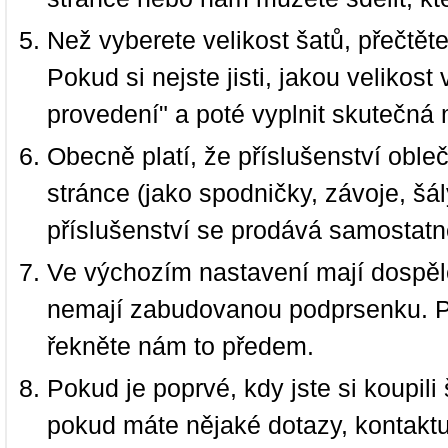
Než vyberete velikost šatů, přečtět
Pokud si nejste jisti, jakou velikos
provedení" a poté vyplnit skutečná 
Obecně platí, že příslušenství oble
stránce (jako spodničky, závoje, šál
příslušenství se prodává samostatn
Ve výchozím nastavení mají dospělé
nemají zabudovanou podprsenku. P
řekněte nám to předem.
Pokud je poprvé, kdy jste si koupi
pokud máte nějaké dotazy, kontakt