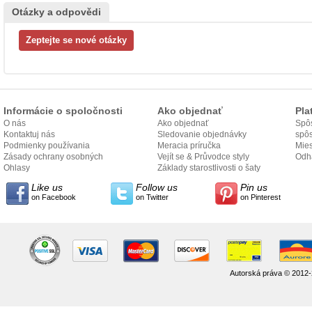
Otázky a odpovědi
Informácie o spoločnosti
Ako objednať
Pla
O nás
Ako objednať
Spôs
Kontaktuj nás
Sledovanie objednávky
spô
Podmienky používania
Meracia príručka
Mies
Zásady ochrany osobných
Vejít se & Průvodce styly
odo
Odh
údajov
Ohlasy
Základy starostlivosti o šaty
Like us
Follow us
Pin us
on Facebook
on Twitter
on Pinterest
Autorská práva © 2012