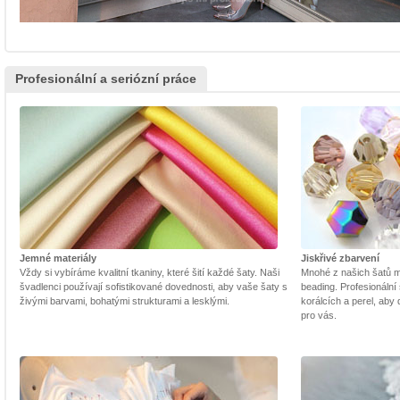
Profesionální a seriózní práce
Jemné materiály
Jiskřivé zbarvení
Vždy si vybíráme kvalitní tkaniny, které šití každé šaty. Naši
Mnohé z našich šatů m
švadlenci používají sofistikované dovednosti, aby vaše šaty s
beading. Profesionální 
živými barvami, bohatými strukturami a lesklými.
korálcích a perel, aby
pro vás.