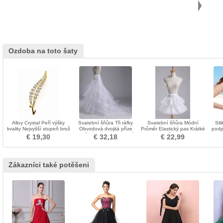
Ozdoba na toto šaty
Alloy Crystal Peří výšky
Svatební šňůra Tři ráfky
Svatební šňůra Módní
Sil
kvality Nejvyšší stupeň brož
Obvodová dvojitá příze
Průměr Elastický pas Krátké
podp
Mořská panna Svatební
šaty
€ 19,30
€ 32,18
€ 22,99
šaty
Zákazníci také potěšeni