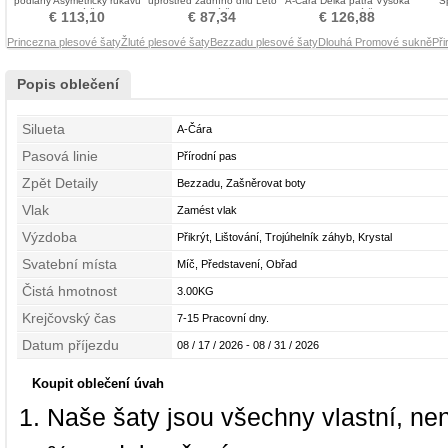
podlahy Asymetrický rukávů
uprostřed zadního dílu Léto
A-Čára Délka patra Vysoká
Š
Promové šaty
Promové šaty
krk Promové šaty
€ 113,10
€ 87,34
€ 126,88
Princezna plesové šaty
Žluté plesové šaty
Bezzadu plesové šaty
Dlouhá Promové sukně
Př
Popis oblečení
Silueta
A-Čára
Pasová linie
Přírodní pas
Zpět Detaily
Bezzadu, Zašněrovat boty
Vlak
Zamést vlak
Výzdoba
Přikrýt, Lištování, Trojúhelník záhyb, Krystal
Svatební místa
Míč, Představení, Obřad
Čistá hmotnost
3.00KG
Krejčovský čas
7-15 Pracovní dny.
Datum příjezdu
08 / 17 / 2026 - 08 / 31 / 2026
Koupit oblečení úvah
Naše šaty jsou všechny vlastní, ne