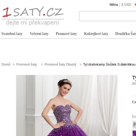
Měna :
$ USD
Svatební šaty
Večerní šaty
Promové šaty
Koktejlové šaty
Družička Šat
Domů
Promové šaty
Promové šaty Dlouhý
Tyl drahokamy živůtek S diakritiko
T
#
C
b