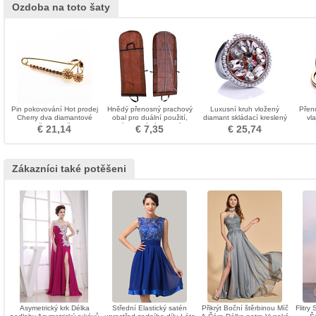
Ozdoba na toto šaty
Pin pokovování Hot prodej
Hnědý přenosný prachový
Luxusní kruh vložený
Přen
Cherry dva diamantové
obal pro duální použití,
diamant skládací kreslený
vl
ženy brož
který se skládá z velkého
ozdoba
Dvo
€ 21,14
€ 7,35
€ 25,74
svatebního prachového
di
krytu
Zákazníci také potěšeni
Asymetrický krk Délka
Střední Elastický satén
Přikrýt Boční štěrbinou Míč
Flitry