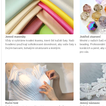
Jemné materiály
Jiskřivé zbarvení
Vždy si vybíráme kvalitní tkaniny, které šití každé šaty. Naši
Mnohé z našich šatů m
švadlenci používají sofistikované dovednosti, aby vaše šaty s
beading. Profesionální 
živými barvami, bohatými strukturami a lesklými.
korálcích a perel, aby
pro vás.
Ruční fold
Jemný nástavec