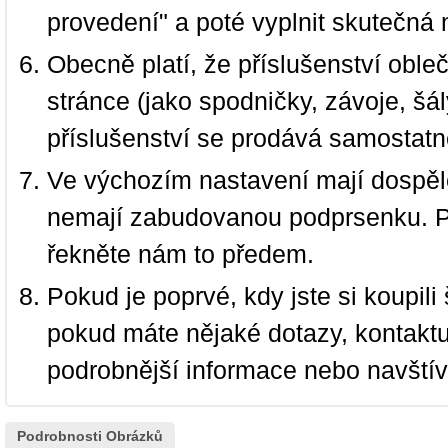
provedení" a poté vyplnit skutečná 
Obecně platí, že příslušenství oble
stránce (jako spodničky, závoje, šál
příslušenství se prodává samostatn
Ve výchozím nastavení mají dospělé
nemají zabudovanou podprsenku. P
řekněte nám to předem.
Pokud je poprvé, kdy jste si koupi
pokud máte nějaké dotazy, kontakt
podrobnější informace nebo navští
Podrobnosti Obrázků