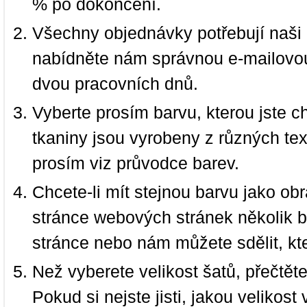
% po dokončení.
Všechny objednávky potřebují naši 
nabídněte nám správnou e-mailovou
dvou pracovních dnů.
Vyberte prosím barvu, kterou jste c
tkaniny jsou vyrobeny z různých text
prosím viz průvodce barev.
Chcete-li mít stejnou barvu jako ob
stránce webových stránek několik b
stránce nebo nám můžete sdělit, kt
Než vyberete velikost šatů, přečtět
Pokud si nejste jisti, jakou velikos