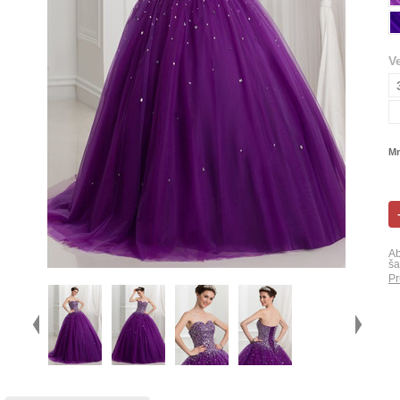
V
Mn
Ab
ša
Pr