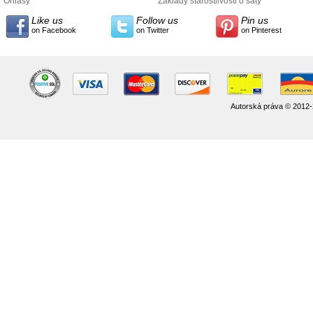
údajov
Ohlasy
Základy starostlivosti o šaty
Like us
Follow us
Pin us
on Facebook
on Twitter
on Pinterest
Autorská práva © 2012