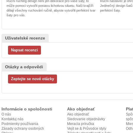
Ruční ruching design není jen dekorace pro vaše šaty, to
Ruční nástavec je ohrom
může pomoci vytvořit postavu lichotivou siluetu. Naši krajčíři
Jedinečný design šatů
dělají všechny ruchování ručně, abyste vytvořili perfektní tvar
perfektní šaty.
šaty pro vás.
Uživatelské recenze
Otázky a odpovědi
Informácie o spoločnosti
Ako objednať
Pla
O nás
Ako objednať
Spôs
Kontaktuj nás
Sledovanie objednávky
spô
Podmienky používania
Meracia príručka
Mies
Zásady ochrany osobných
Vejít se & Průvodce styly
odo
Odh