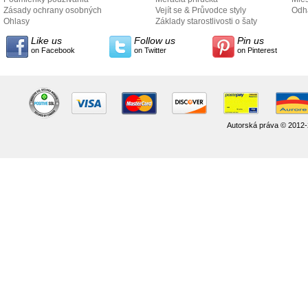
Zásady ochrany osobných
Vejít se & Průvodce styly
odo
Odh
údajov
Ohlasy
Základy starostlivosti o šaty
Like us
Follow us
Pin us
on Facebook
on Twitter
on Pinterest
Autorská práva © 2012