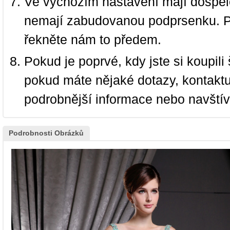
Ve výchozím nastavení mají dospělé
nemají zabudovanou podprsenku. P
řekněte nám to předem.
Pokud je poprvé, kdy jste si koupi
pokud máte nějaké dotazy, kontakt
podrobnější informace nebo navští
Podrobnosti Obrázků