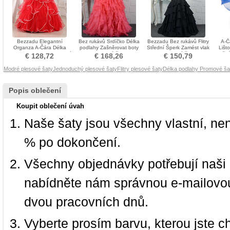
Bezzadu Elegantní
Bez rukávů Srdíčko Délka
Bezzadu Bez rukávů Flitry
A-Č
Organza A-Čára Délka
podlahy Zašněrovat boty
Střední Šperk Zamést vlak
Lišt
podlahy Klesl pas Promové
Promové šaty
Promové šaty
živ
€ 128,72
€ 168,26
€ 150,79
šaty
Modré plesové šaty
Jednoduchý plesové šaty
Flitry plesové šaty
Délka podlahy Promové ša
Popis oblečení
Koupit oblečení úvah
Naše šaty jsou všechny vlastní, ne
% po dokončení.
Všechny objednávky potřebují naši 
nabídněte nám správnou e-mailovou
dvou pracovních dnů.
Vyberte prosím barvu, kterou jste c