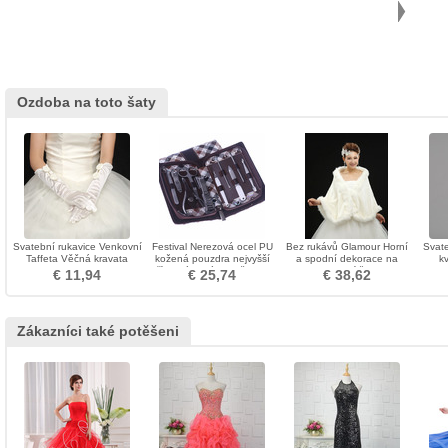
Ozdoba na toto šaty
Svatební rukavice Venkovní
Festival Nerezová ocel PU
Bez rukávů Glamour Horní
Svate
Taffeta Věčná kravata
kožená pouzdra nejvyšší
a spodní dekorace na
k
třídy Dárková krabička 10
svatební šaty
Ro
€ 11,94
€ 25,74
€ 38,62
kusůNávrat
Zákazníci také potěšeni