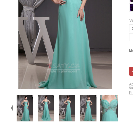
V
Mn
Ab
ša
Pr