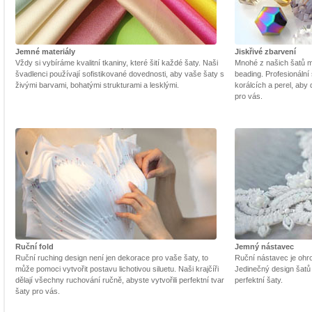
Jemné materiály
Jiskřivé zbarvení
Vždy si vybíráme kvalitní tkaniny, které šití každé šaty. Naši
Mnohé z našich šatů m
švadlenci používají sofistikované dovednosti, aby vaše šaty s
beading. Profesionální 
živými barvami, bohatými strukturami a lesklými.
korálcích a perel, aby
pro vás.
Ruční fold
Jemný nástavec
Ruční ruching design není jen dekorace pro vaše šaty, to
Ruční nástavec je ohrom
může pomoci vytvořit postavu lichotivou siluetu. Naši krajčíři
Jedinečný design šatů
dělají všechny ruchování ručně, abyste vytvořili perfektní tvar
perfektní šaty.
šaty pro vás.