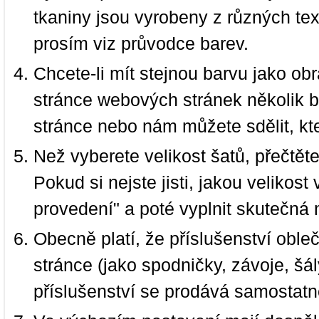
tkaniny jsou vyrobeny z různých text
prosím viz průvodce barev.
Chcete-li mít stejnou barvu jako ob
stránce webových stránek několik b
stránce nebo nám můžete sdělit, kt
Než vyberete velikost šatů, přečtět
Pokud si nejste jisti, jakou velikos
provedení" a poté vyplnit skutečná 
Obecně platí, že příslušenství oble
stránce (jako spodničky, závoje, šál
příslušenství se prodává samostatn