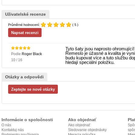
Uživatelské recenze
Průměrné hodnocení:
( 5 )
Tyto šaty jsou naprosto ohromující! 
Řemeslo je úžasné a kvalita je vyn
Podle
Roger Black
budu kupovat více a tuto službu do
10 / 16
hledají speciální položku.
Otázky a odpovědi
Informácie o spoločnosti
Ako objednať
Pla
O nás
Ako objednať
Spôs
Kontaktuj nás
Sledovanie objednávky
spô
Podmienky používania
Meracia príručka
Mies