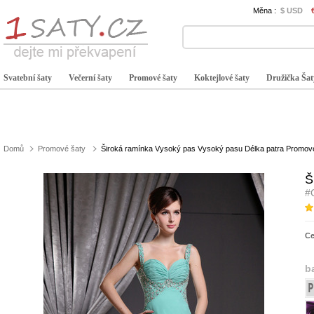
Měna :
$ USD
Svatební šaty
Večerní šaty
Promové šaty
Koktejlové šaty
Družička Šat
Domů
Promové šaty
Široká ramínka Vysoký pas Vysoký pasu Délka patra Promov
Š
#
C
b