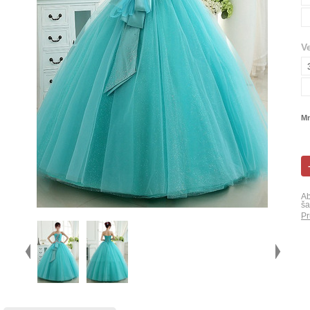
V
Mn
Ab
ša
Pr