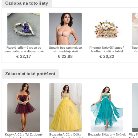
Ozdoba na toto šaty
Fialové stříbrné srdce ve
Stealth bez ramínek se
Phoenix Nejvyšší stupeň
Tlus
tvaru vykládané diamantové
shromažďuje Anti
Nádherná slitina Inlaid
Kn
šperky ženského
vyprázdněný silikonový
diamant Brož
s
€ 32,17
€ 22,98
€ 20,22
náhrdelníku
prodyšný neviditelný
podprsenka
Zákazníci také potěšeni
Krátký A-Čára Tyl Zdobený
Bezzadu A-Čára Délka
Bezzadu Skládaný živůtek
Flitry