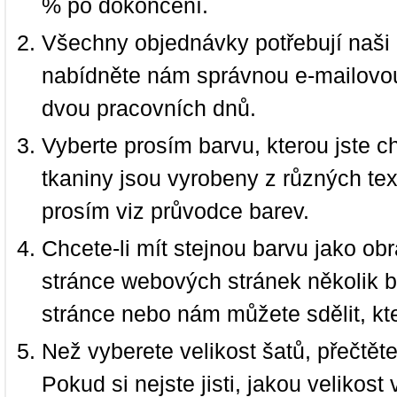
% po dokončení.
Všechny objednávky potřebují naši 
nabídněte nám správnou e-mailovou
dvou pracovních dnů.
Vyberte prosím barvu, kterou jste c
tkaniny jsou vyrobeny z různých text
prosím viz průvodce barev.
Chcete-li mít stejnou barvu jako ob
stránce webových stránek několik b
stránce nebo nám můžete sdělit, kt
Než vyberete velikost šatů, přečtět
Pokud si nejste jisti, jakou velikos