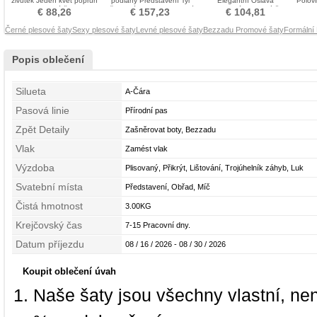
živůtek Jeden květ popruh
podlahy Představení Tyl
Elegantní Oslava
Polovi
Promové šaty
Přirozeného pasu Promové
Asymetrické Promové šaty
€ 88,26
€ 157,23
€ 104,81
šaty
Černé plesové šaty
Sexy plesové šaty
Levné plesové šaty
Bezzadu Promové šaty
Formální
Popis oblečení
Silueta
A-Čára
Pasová linie
Přírodní pas
Zpět Detaily
Zašněrovat boty, Bezzadu
Vlak
Zamést vlak
Výzdoba
Plisovaný, Přikrýt, Lištování, Trojúhelník záhyb, Luk
Svatební místa
Představení, Obřad, Míč
Čistá hmotnost
3.00KG
Krejčovský čas
7-15 Pracovní dny.
Datum příjezdu
08 / 16 / 2026 - 08 / 30 / 2026
Koupit oblečení úvah
Naše šaty jsou všechny vlastní, ne