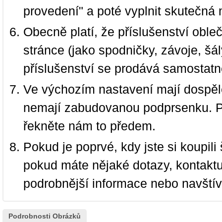
provedení" a poté vyplnit skutečná 
Obecně platí, že příslušenství oble
stránce (jako spodničky, závoje, šál
příslušenství se prodává samostatn
Ve výchozím nastavení mají dospělé
nemají zabudovanou podprsenku. P
řekněte nám to předem.
Pokud je poprvé, kdy jste si koupi
pokud máte nějaké dotazy, kontakt
podrobnější informace nebo navští
Podrobnosti Obrázků