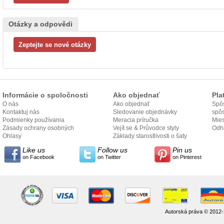
Otázky a odpovědi
Informácie o spoločnosti
Ako objednať
Pla
O nás
Ako objednať
Spôs
Kontaktuj nás
Sledovanie objednávky
spô
Podmienky používania
Meracia príručka
Mies
Zásady ochrany osobných
Vejít se & Průvodce styly
odo
Odh
údajov
Ohlasy
Základy starostlivosti o šaty
Like us
Follow us
Pin us
on Facebook
on Twitter
on Pinterest
Autorská práva © 2012