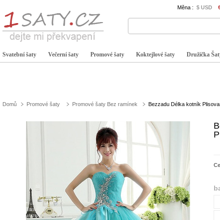
Měna :
$ USD
Svatební šaty
Večerní šaty
Promové šaty
Koktejlové šaty
Družička Šat
Domů
Promové šaty
Promové šaty Bez ramínek
Bezzadu Délka kotník Plisova
B
P
C
b