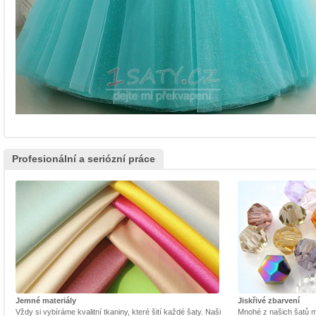
Profesionální a seriózní práce
Jemné materiály
Jiskřivé zbarvení
Vždy si vybíráme kvalitní tkaniny, které šití každé šaty. Naši
Mnohé z našich šatů m