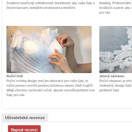
švadlenci používají sofistikované dovednosti, aby vaše šaty s
beading. Profesionální 
živými barvami, bohatými strukturami a lesklými.
korálcích a perel, aby
pro vás.
Ruční fold
Jemný nástavec
Ruční ruching design není jen dekorace pro vaše šaty, to
Ruční nástavec je ohrom
může pomoci vytvořit postavu lichotivou siluetu. Naši krajčíři
Jedinečný design šatů
dělají všechny ruchování ručně, abyste vytvořili perfektní tvar
perfektní šaty.
šaty pro vás.
Uživatelské recenze