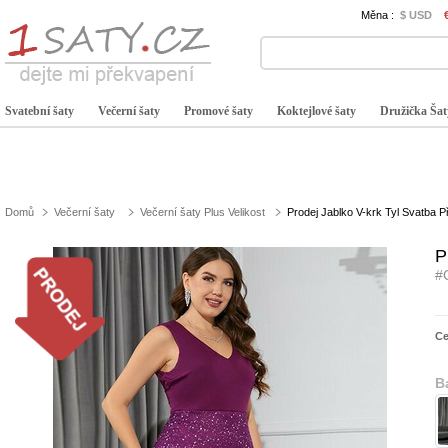
Měna :
$ USD
Svatební šaty
Večerní šaty
Promové šaty
Koktejlové šaty
Družička Šat
Domů
Večerní šaty
Večerní šaty Plus Velikost
Prodej Jablko V-krk Tyl Svatba 
P
#
C
B