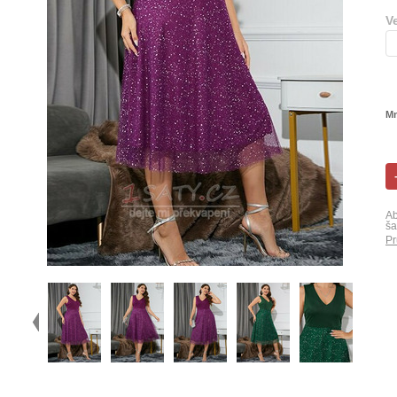
V
Mn
Ab
ša
Pr