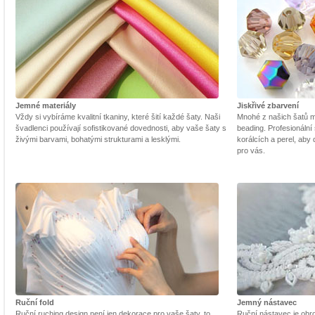
Jemné materiály
Jiskřivé zbarvení
Vždy si vybíráme kvalitní tkaniny, které šití každé šaty. Naši
Mnohé z našich šatů m
švadlenci používají sofistikované dovednosti, aby vaše šaty s
beading. Profesionální 
živými barvami, bohatými strukturami a lesklými.
korálcích a perel, aby
pro vás.
Ruční fold
Jemný nástavec
Ruční ruching design není jen dekorace pro vaše šaty, to
Ruční nástavec je ohrom