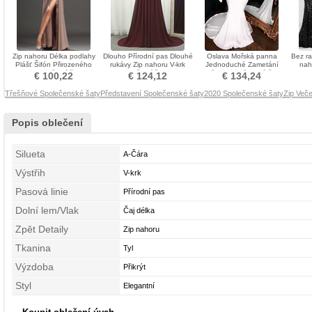
Zip nahoru Délka podlahy
Dlouho Přírodní pas Dlouhé
Oslava Mořská panna
Bez ra
Plášť Šifón Přirozeného
rukávy Zip nahoru V-krk
Jednoduché Zametání
nah
pasu Večerní šaty
Večerní šaty
vlečka Společenské šaty
S
€ 100,22
€ 124,12
€ 134,24
Třešňové Společenské šaty
Představení Společenské šaty
2020 Společenské šaty
Zip Veče
Popis oblečení
Silueta
A-Čára
Výstřih
V-krk
Pasová linie
Přírodní pas
Dolní lem/Vlak
Čaj délka
Zpět Detaily
Zip nahoru
Tkanina
Tyl
Výzdoba
Přikrýt
Styl
Elegantní