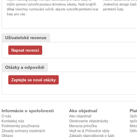
může pomoci vytvořit postavu lichotivou siluetu. Naši krajčíři
Jedinečný design šatů
dělají všechny ruchování ručně, abyste vytvořili perfektní tvar
perfektní šaty.
šaty pro vás.
Uživatelské recenze
Otázky a odpovědi
Informácie o spoločnosti
Ako objednať
Pla
O nás
Ako objednať
Spôs
Kontaktuj nás
Sledovanie objednávky
spô
Podmienky používania
Meracia príručka
Mies
Zásady ochrany osobných
Vejít se & Průvodce styly
odo
Odh
údajov
Ohlasy
Základy starostlivosti o šaty