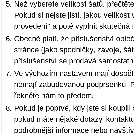
Než vyberete velikost šatů, přečtět
Pokud si nejste jisti, jakou velikos
provedení" a poté vyplnit skutečná 
Obecně platí, že příslušenství oble
stránce (jako spodničky, závoje, šál
příslušenství se prodává samostatn
Ve výchozím nastavení mají dospělé
nemají zabudovanou podprsenku. P
řekněte nám to předem.
Pokud je poprvé, kdy jste si koupi
pokud máte nějaké dotazy, kontakt
podrobnější informace nebo navští