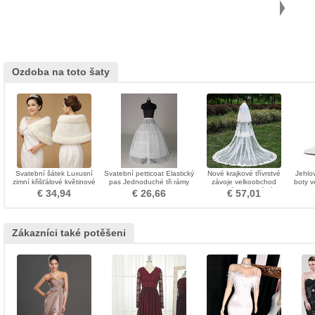
Ozdoba na toto šaty
Svatební šátek Luxusní
Svatební petticoat Elastický
Nové krajkové třívrstvé
Jehlo
zimní křišťálové květinové
pas Jednoduché tři rámy
závoje velkoobchod
boty v
borovice
Perimeter Lace trim
svatební svatební závoj
bo
€ 34,94
€ 26,66
€ 57,01
svatební doplňky
Zákazníci také potěšeni