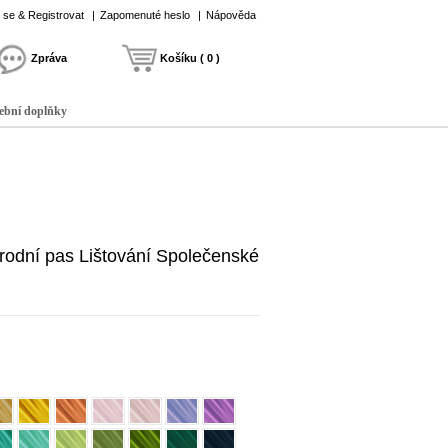
t se & Registrovat
|
Zapomenuté heslo
|
Nápověda
Zpráva
Košíku ( 0 )
ební doplňky
rodní pas Lištování Společenské