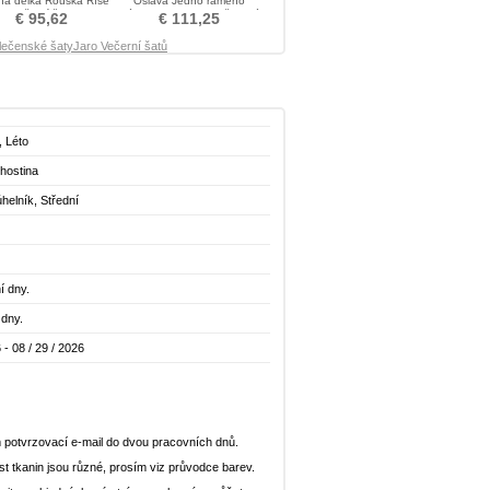
na délka Rouška Říše
Oslava Jedno rameno
Večerní šaty
Délka podlahy Společenské
€ 95,62
€ 111,25
šaty
lečenské šaty
Jaro Večerní šatů
, Léto
hostina
helník, Střední
í dny.
 dny.
 - 08 / 29 / 2026
 potvrzovací e-mail do dvou pracovních dnů.
st tkanin jsou různé, prosím viz průvodce barev.