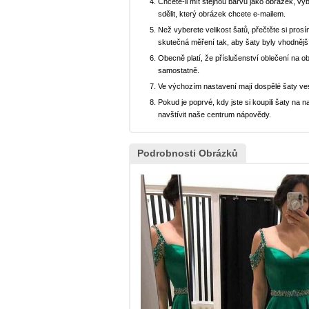
Chcete-li mít stejnou barvu jako obrázek, v
sdělit, který obrázek chcete e-mailem.
Než vyberete velikost šatů, přečtěte si prosí
skutečná měření tak, aby šaty byly vhodnějš
Obecně platí, že příslušenství oblečení na o
samostatně.
Ve výchozím nastavení mají dospělé šaty ve
Pokud je poprvé, kdy jste si koupili šaty n
navštívit naše centrum nápovědy.
Podrobnosti Obrázků