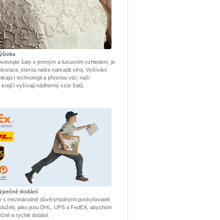
ýšivka
nvestujte šaty s jemným a luxusním vzhledem, je
ekorace, kterou nelze nahradit stroj. Vyšívání
kající technologii a přesnou vizi, naši
í krejčí vyšívají nádherný vzor šatů.
ezpečné dodání
e s mezinárodně důvěryhodnými poskytovateli
h služeb, jako jsou DHL, UPS a FedEX, abychom
pečné a rychlé dodání.