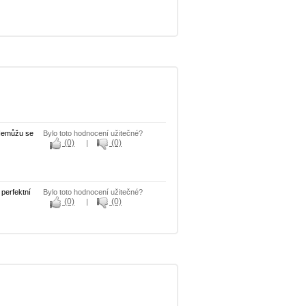
. Nemůžu se
Bylo toto hodnocení užitečné?
(0)
(0)
|
 perfektní
Bylo toto hodnocení užitečné?
(0)
(0)
|