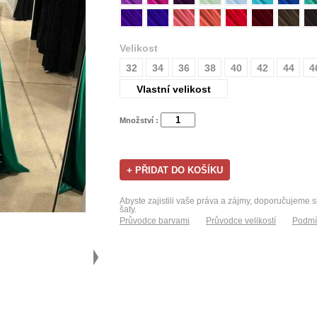
Velikost
32
34
36
38
40
42
44
4
Vlastní velikost
Množství :
Abyste zajistili vaše práva a zájmy, doporučujeme s
šaty.
Průvodce barvami
Průvodce velikostí
Podmí