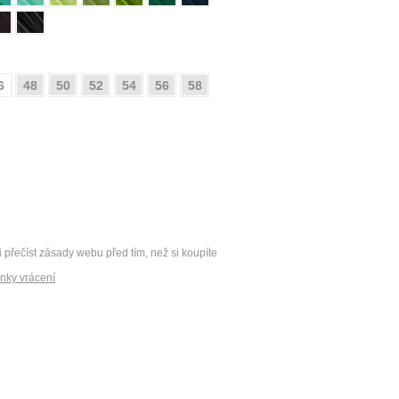
6
48
50
52
54
56
58
i přečíst zásady webu před tím, než si koupíte
nky vrácení