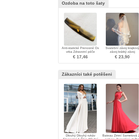
Ozdoba na toto šaty
Anti-statické Prenosné Ox
Svatební závoj krajkov
vrba Zdravotní péče
závoj krátký závoj
Velkoobchod ozdoba
jednoduchý závoj
€ 17,46
€ 23,90
Zákazníci také potěšeni
Dlouhý Dlouhý rukáv
Bateau Zimní Sametová 