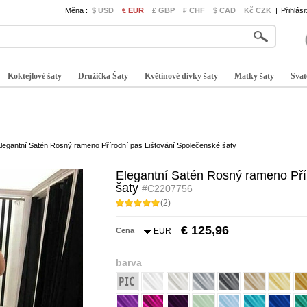
Měna :
$ USD
€ EUR
£ GBP
₣ CHF
$ CAD
Kč CZK
|
Přihlási
Koktejlové šaty
Družička Šaty
Květinové dívky šaty
Matky šaty
Svat
legantní Satén Rosný rameno Přírodní pas Lištování Společenské šaty
Elegantní Satén Rosný rameno Pří
šaty
#C2207756
(2)
€ 125,96
Cena
EUR
barva