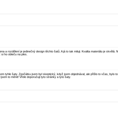
a a rozdělení je jedinečný design těchto šatů. A já to tak miluji. Kvalita materiálu je skvělá
 si ho obleču na ples.
sem tyhle šaty. Zpočátku jsem byl skeptický, když jsem objednával, ale přišlo to včas, bylo to
jsem to měnit! Vřele doporučuji tyto stránky a tyto šaty.