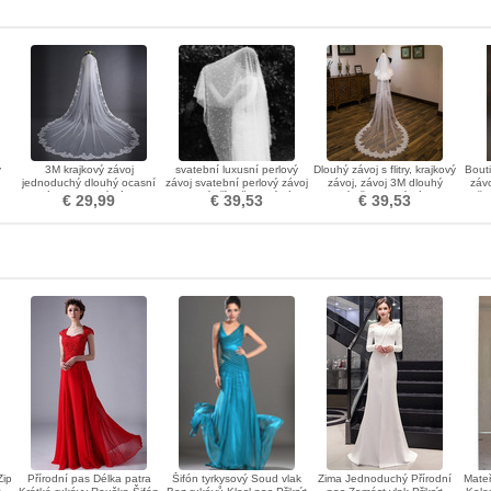
ý
3M krajkový závoj
svatební luxusní perlový
Dlouhý závoj s flitry, krajkový
Bouti
jednoduchý dlouhý ocasní
závoj svatební perlový závoj
závoj, závoj 3M dlouhý
závo
závoj krajkový závoj
svatební příslušenství závoj
kovový hřebenový závoj na
hře
€ 29,99
€ 39,53
€ 39,53
vlasy
Zip
Přírodní pas Délka patra
Šifón tyrkysový Soud vlak
Zima Jednoduchý Přírodní
Mateř