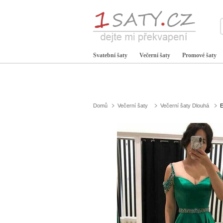
Svatební šaty
Večerní šaty
Promové šaty
Domů
Večerní šaty
Večerní šaty Dlouhá
E