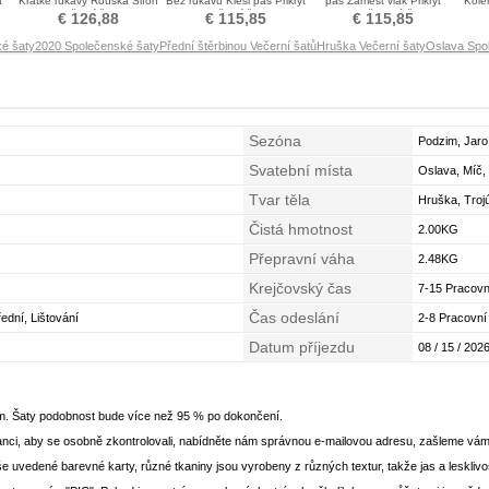
a
Krátké rukávy Rouška Šifón
Bez rukávů Klesl pas Přikrýt
pas Zamést vlak Přikrýt
Kole
Večerní šaty
Večerní šaty
Společenské šaty
€ 126,88
€ 115,85
€ 115,85
ké šaty
2020 Společenské šaty
Přední štěrbinou Večerní šatů
Hruška Večerní šaty
Oslava Spo
Sezóna
Podzim, Jaro
Svatební místa
Oslava, Míč, 
Tvar těla
Hruška, Trojú
Čistá hmotnost
2.00KG
Přepravní váha
2.48KG
Krejčovský čas
7-15 Pracovn
Čas odeslání
řední, Lištování
2-8 Pracovní
Datum příjezdu
08 / 15 / 2026
em. Šaty podobnost bude více než 95 % po dokončení.
nci, aby se osobně zkontrolovali, nabídněte nám správnou e-mailovou adresu, zašleme vám
še uvedené barevné karty, různé tkaniny jsou vyrobeny z různých textur, takže jas a lesklivo