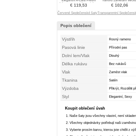
Elegantní A-Čára Přední
nahoru Zametání vlečk
štěrbinou Společenské šaty
Společenské šaty
€ 119,53
€ 102,06
Červené Společenské šaty
Transparentní Společens
Popis oblečení
Výstřih
Rosný rameno
Pasová linie
Přírodní pas
Dolní lem/Vlak
Dlouhý
Délka rukávu
Bez rukávů
Vlak
Zamést vlak
Tkanina
Satén
Výzdoba
Přikrýt, Rozdělit p
Styl
Elegantní, Sexy
Koupit oblečení úvah
Naše šaty jsou všechny vlastní, není sklad
Všechny objednávky potřebují naši zaměstna
Vyberte prosím barvu, kterou jste chtěli z vý