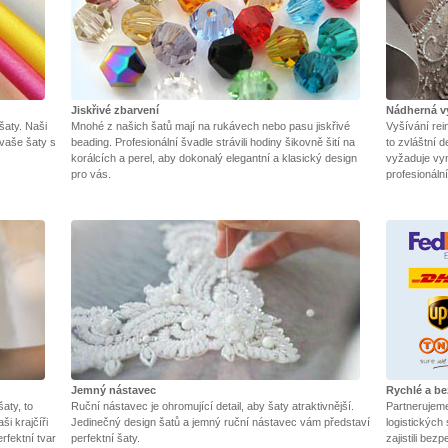
Jiskřivé zbarvení
Nádherná v
 šaty. Naši
Mnohé z našich šatů mají na rukávech nebo pasu jiskřivé
Vyšívání rei
 vaše šaty s
beading. Profesionální švadle strávili hodiny šikovně šití na
to zvláštní d
korálcích a perel, aby dokonalý elegantní a klasický design
vyžaduje vyni
pro vás.
profesionáln
Jemný nástavec
Rychlé a b
aty, to
Ruční nástavec je ohromující detail, aby šaty atraktivnější.
Partnerujem
ši krajčíři
Jedinečný design šatů a jemný ruční nástavec vám představí
logistickýc
rfektní tvar
perfektní šaty.
zajistili bez