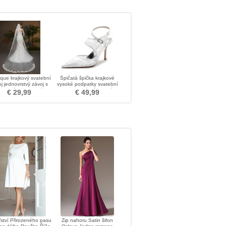
que krajkový svatební
Špičatá špička krajkové
j jednovrstvý závoj s
vysoké podpatky svatební
benovými svatebními
hostina módní vysoké
€ 29,99
€ 49,99
doplňky
podpatky
ství Přirozeného pasu
Zip nahoru Satin šifon