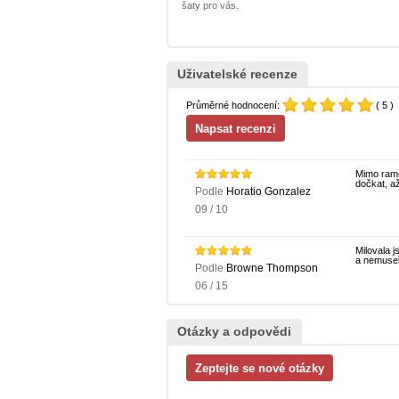
šaty pro vás.
Uživatelské recenze
Průměrné hodnocení:
( 5 )
Mimo ramen
dočkat, až
Podle
Horatio Gonzalez
09 / 10
Milovala j
a nemusel 
Podle
Browne Thompson
06 / 15
Otázky a odpovědi