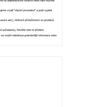
ědomit na objednávkové stránce nebo nám můžete
eme zvolit "vlastní provedení" a poté vyplnit
ukavice atd.), Veškeré příslušenství se prodává
ní požadavky, řekněte nám to předem.
 se snažit nabídnout podrobnější informace nebo