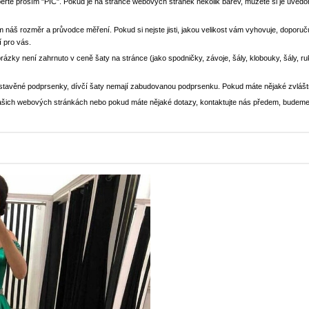
yberte prosím "PIC". Pokud je na stránce webových stránek několik barev, můžete si je uv
m náš rozměr a průvodce měření. Pokud si nejste jisti, jakou velikost vám vyhovuje, doporučuj
í pro vás.
brázky není zahrnuto v ceně šaty na stránce (jako spodničky, závoje, šály, klobouky, šály, r
stavěné podprsenky, dívčí šaty nemají zabudovanou podprsenku. Pokud máte nějaké zvlášt
a našich webových stránkách nebo pokud máte nějaké dotazy, kontaktujte nás předem, budeme