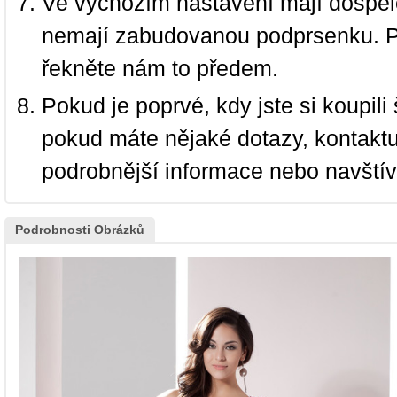
Ve výchozím nastavení mají dospělé
nemají zabudovanou podprsenku. P
řekněte nám to předem.
Pokud je poprvé, kdy jste si koupi
pokud máte nějaké dotazy, kontakt
podrobnější informace nebo navští
Podrobnosti Obrázků