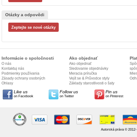
Otázky a odpovědi
Informácie o spoločnosti
Ako objednať
Pla
O nás
Ako objednať
Spôs
Kontaktuj nás
Sledovanie objednávky
spô
Podmienky používania
Meracia príručka
Mies
Zásady ochrany osobných
Vejít se & Průvodce styly
odo
Odh
údajov
Ohlasy
Základy starostlivosti o šaty
Like us
Follow us
Pin us
on Facebook
on Twitter
on Pinterest
Autorská práva © 2012