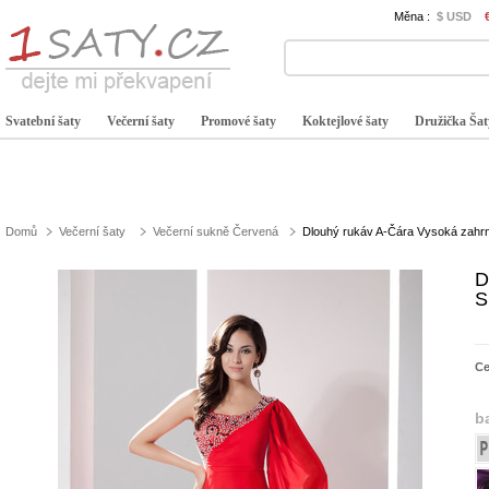
Měna :
$ USD
Svatební šaty
Večerní šaty
Promové šaty
Koktejlové šaty
Družička Šat
Domů
Večerní šaty
Večerní sukně Červená
Dlouhý rukáv A-Čára Vysoká zahrn
D
S
C
b