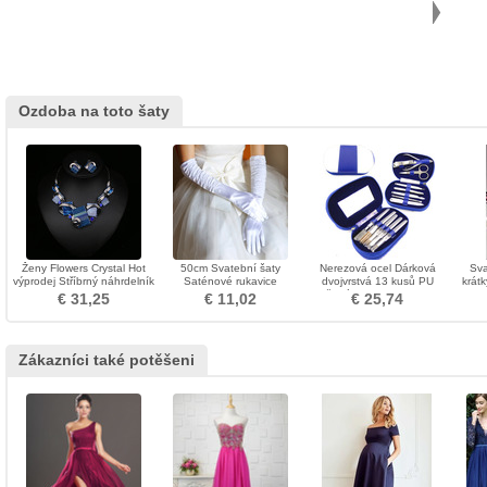
Ozdoba na toto šaty
Ženy Flowers Crystal Hot
50cm Svatební šaty
Nerezová ocel Dárková
Sva
výprodej Stříbrný náhrdelník
Saténové rukavice
dvojvrstvá 13 kusů PU
krát
Performance Stage
kožená pouzdra Pouzdro
€ 31,25
€ 11,02
€ 25,74
Performance Dlouhé
na nehty
dámské rukavice
Zákazníci také potěšeni