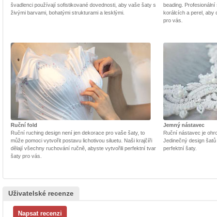
švadlenci používají sofistikované dovednosti, aby vaše šaty s
beading. Profesionální 
živými barvami, bohatými strukturami a lesklými.
korálcích a perel, aby
pro vás.
Ruční fold
Jemný nástavec
Ruční ruching design není jen dekorace pro vaše šaty, to
Ruční nástavec je ohrom
může pomoci vytvořit postavu lichotivou siluetu. Naši krajčíři
Jedinečný design šatů
dělají všechny ruchování ručně, abyste vytvořili perfektní tvar
perfektní šaty.
šaty pro vás.
Uživatelské recenze