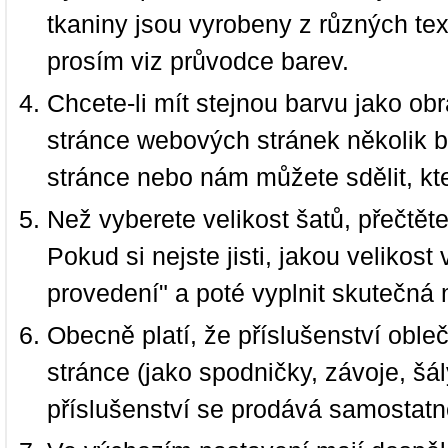
tkaniny jsou vyrobeny z různých text
prosím viz průvodce barev.
Chcete-li mít stejnou barvu jako ob
stránce webových stránek několik b
stránce nebo nám můžete sdělit, kt
Než vyberete velikost šatů, přečtět
Pokud si nejste jisti, jakou velikos
provedení" a poté vyplnit skutečná 
Obecně platí, že příslušenství oble
stránce (jako spodničky, závoje, šál
příslušenství se prodává samostatn