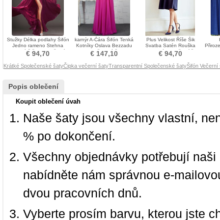
Stužky Délka podlahy Šifón
karnýr A-Čára Šifón Tenká
Plus Velikost Říše Šik
Jedno rameno Stehna
Kotníky Oslava Bezzadu
Svatba Satén Rouška
Přiroz
vysoká štěrbina Večerní
Společenské šaty
Kolena délka Večerní šaty
Zip 
€ 94,70
€ 147,10
€ 94,70
šaty
Krátké Společenské šaty
Čipka večerní šaty
Transparentní Společenské šaty
Šifón Večerní
Popis oblečení
Koupit oblečení úvah
Naše šaty jsou všechny vlastní, ne
% po dokončení.
Všechny objednávky potřebují naši 
nabídněte nám správnou e-mailovou
dvou pracovních dnů.
Vyberte prosím barvu, kterou jste c