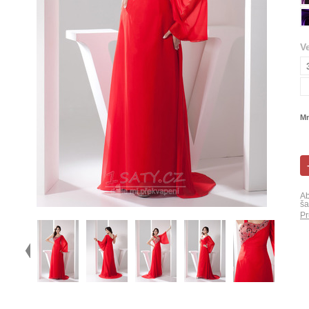
V
Mn
Ab
ša
Pr