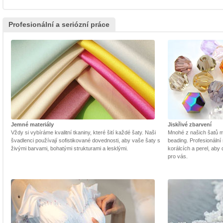
Profesionální a seriózní práce
Jemné materiály
Jiskřivé zbarvení
Vždy si vybíráme kvalitní tkaniny, které šití každé šaty. Naši
Mnohé z našich šatů m
švadlenci používají sofistikované dovednosti, aby vaše šaty s
beading. Profesionální 
živými barvami, bohatými strukturami a lesklými.
korálcích a perel, aby
pro vás.