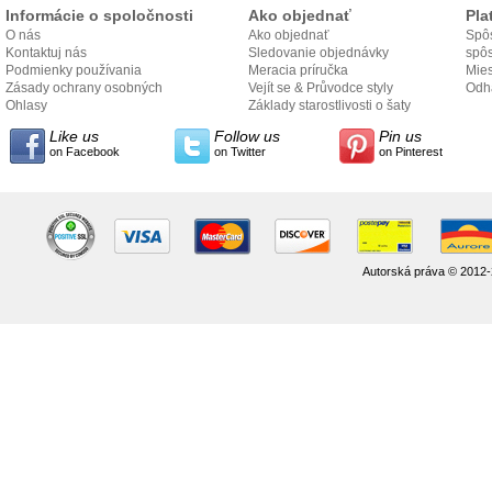
Informácie o spoločnosti
Ako objednať
Pla
O nás
Ako objednať
Spôs
Kontaktuj nás
Sledovanie objednávky
spô
Podmienky používania
Meracia príručka
Mies
Zásady ochrany osobných
Vejít se & Průvodce styly
odo
Odh
údajov
Ohlasy
Základy starostlivosti o šaty
Like us
Follow us
Pin us
on Facebook
on Twitter
on Pinterest
Autorská práva © 2012