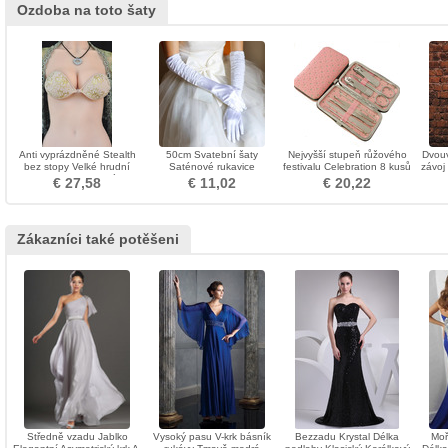
Ozdoba na toto šaty
Anti vyprázdněné Stealth
50cm Svatební šaty
Nejvyšší stupeň růžového
Dvouv
bez stopy Velké hrudní
Saténové rukavice
festivalu Celebration 8 kusů
závoj
pasta Neviditelná
Performance Stage
Reklama Nail Clippers
svate
€ 27,58
€ 11,02
€ 20,22
podprsenka
Performance Dlouhé
dámské rukavice
Zákazníci také potěšeni
Středně vzadu Jablko
Vysoký pasu V-krk básník
Bezzadu Krystal Délka
Moř