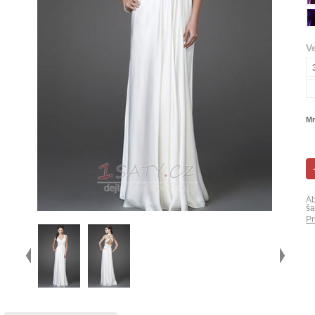
V
Mn
Ab
ša
Pr