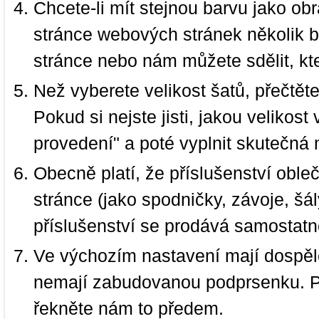
Chcete-li mít stejnou barvu jako ob
stránce webových stránek několik b
stránce nebo nám můžete sdělit, kt
Než vyberete velikost šatů, přečtět
Pokud si nejste jisti, jakou velikos
provedení" a poté vyplnit skutečná 
Obecně platí, že příslušenství oble
stránce (jako spodničky, závoje, šál
příslušenství se prodává samostatn
Ve výchozím nastavení mají dospělé
nemají zabudovanou podprsenku. P
řekněte nám to předem.