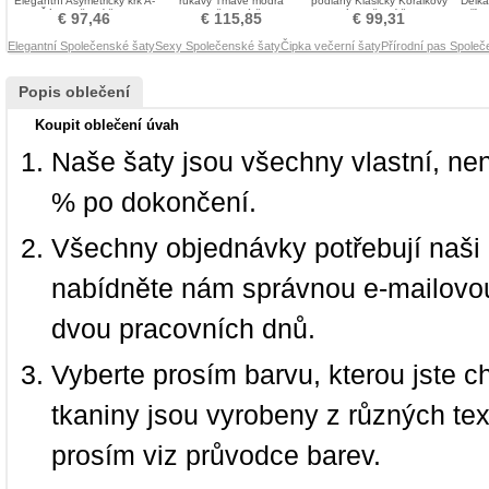
Elegantní Asymetrický krk A-
rukávy Tmavě modrá
podlahy Klasický Korálkový
Délka
Čára Večerní šaty
Společenské šaty
pás Večerní šaty
Příro
€ 97,46
€ 115,85
€ 99,31
Elegantní Společenské šaty
Sexy Společenské šaty
Čipka večerní šaty
Přírodní pas Společ
Popis oblečení
Koupit oblečení úvah
Naše šaty jsou všechny vlastní, ne
% po dokončení.
Všechny objednávky potřebují naši 
nabídněte nám správnou e-mailovou
dvou pracovních dnů.
Vyberte prosím barvu, kterou jste c
tkaniny jsou vyrobeny z různých text
prosím viz průvodce barev.