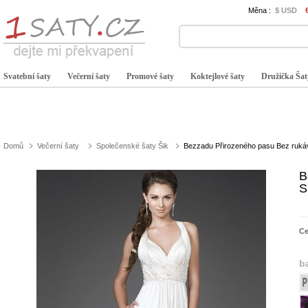
Měna :
$ USD
Svatební šaty
Večerní šaty
Promové šaty
Koktejlové šaty
Družička Šat
Domů
Večerní šaty
Společenské šaty Šik
Bezzadu Přirozeného pasu Bez rukáv
B
S
C
b