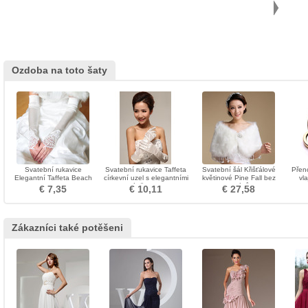
Ozdoba na toto šaty
Svatební rukavice
Svatební rukavice Taffeta
Svatební šál Křišťálové
Přen
Elegantní Taffeta Beach
církevní uzel s elegantními
květinové Pine Fall bez
vl
Apply Winter
náušnicemi
rukávů
Dvo
€ 7,35
€ 10,11
€ 27,58
di
Zákazníci také potěšeni