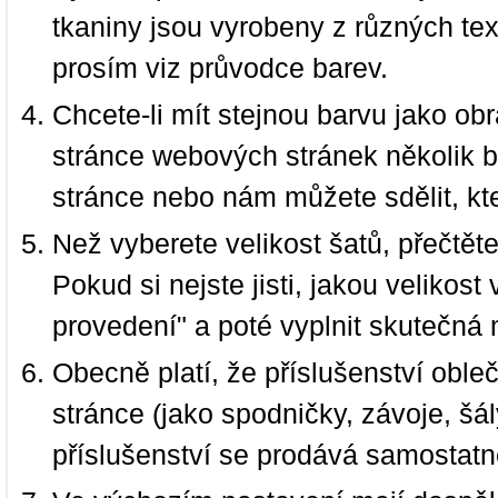
tkaniny jsou vyrobeny z různých text
prosím viz průvodce barev.
Chcete-li mít stejnou barvu jako ob
stránce webových stránek několik b
stránce nebo nám můžete sdělit, kt
Než vyberete velikost šatů, přečtět
Pokud si nejste jisti, jakou velikos
provedení" a poté vyplnit skutečná 
Obecně platí, že příslušenství oble
stránce (jako spodničky, závoje, šál
příslušenství se prodává samostatn