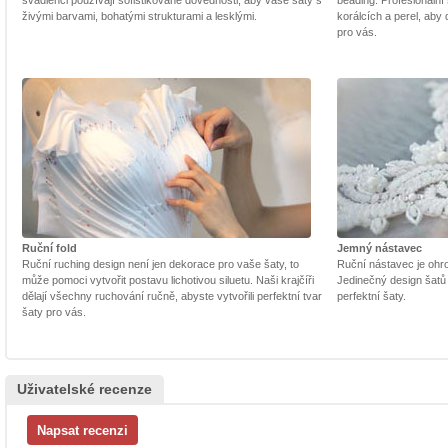
švadlenci používají sofistikované dovednosti, aby vaše šaty s
beading. Profesionální 
živými barvami, bohatými strukturami a lesklými.
korálcích a perel, aby
pro vás.
Ruční fold
Jemný nástavec
Ruční ruching design není jen dekorace pro vaše šaty, to
Ruční nástavec je ohrom
může pomoci vytvořit postavu lichotivou siluetu. Naši krajčíři
Jedinečný design šatů
dělají všechny ruchování ručně, abyste vytvořili perfektní tvar
perfektní šaty.
šaty pro vás.
Uživatelské recenze