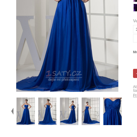
V
Mn
Ab
ša
Pr