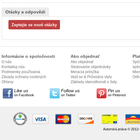
Otázky a odpovědi
Informácie o spoločnosti
Ako objednať
Pla
O nás
Ako objednať
Spôs
Kontaktuj nás
Sledovanie objednávky
spô
Podmienky používania
Meracia príručka
Mies
Zásady ochrany osobných
Vejít se & Průvodce styly
odo
Odh
údajov
Ohlasy
Základy starostlivosti o šaty
Like us
Follow us
Pin us
on Facebook
on Twitter
on Pinterest
Autorská práva © 2012