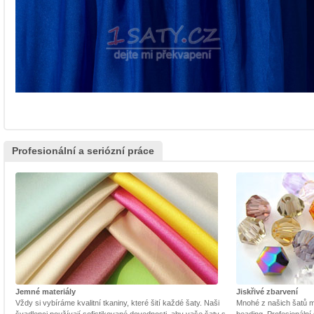
Profesionální a seriózní práce
Jemné materiály
Jiskřivé zbarvení
Vždy si vybíráme kvalitní tkaniny, které šití každé šaty. Naši
Mnohé z našich šatů m