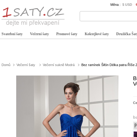
Měna :
$ USD
Svatební šaty
Večerní šaty
Promové šaty
Koktejlové šaty
Družička Šat
Domů
Večerní šaty
Večerní sukně Modrá
Bez ramínek Šifón Délka patra Říše 
B
V
C
b