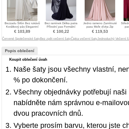
Bezzadu Šifón Bez rukávů
Bez ramínek Délka patra
Jedno rameno Zamítnuté
Střed
Korálkový pás Elegantní
Přírodní pas Formální
pasu Moře dívka Zip
pas
Večerní šaty
Společenské šaty
Skládaný živůtek
€ 103,89
€ 100,22
€ 119,53
Společenské šaty
Červené Společenské šaty
Bez zpět večerní šaty
Čipka večerní šaty
Jednoduchý Večerní š
Popis oblečení
Koupit oblečení úvah
Naše šaty jsou všechny vlastní, ne
% po dokončení.
Všechny objednávky potřebují naši 
nabídněte nám správnou e-mailovou
dvou pracovních dnů.
Vyberte prosím barvu, kterou jste c