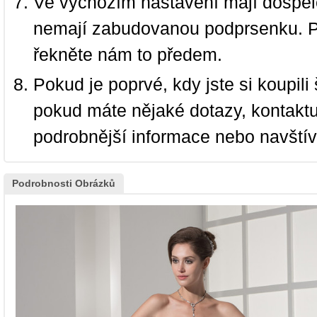
Ve výchozím nastavení mají dospělé
nemají zabudovanou podprsenku. P
řekněte nám to předem.
Pokud je poprvé, kdy jste si koupi
pokud máte nějaké dotazy, kontakt
podrobnější informace nebo navští
Podrobnosti Obrázků