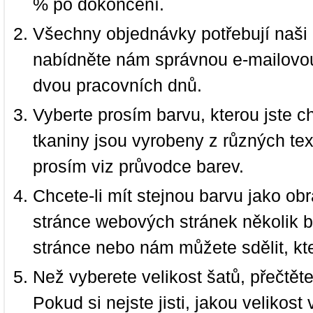
% po dokončení.
Všechny objednávky potřebují naši 
nabídněte nám správnou e-mailovou
dvou pracovních dnů.
Vyberte prosím barvu, kterou jste c
tkaniny jsou vyrobeny z různých text
prosím viz průvodce barev.
Chcete-li mít stejnou barvu jako ob
stránce webových stránek několik b
stránce nebo nám můžete sdělit, kt
Než vyberete velikost šatů, přečtět
Pokud si nejste jisti, jakou velikos