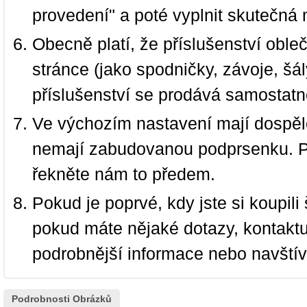
provedení" a poté vyplnit skutečná 
Obecně platí, že příslušenství oble
stránce (jako spodničky, závoje, šál
příslušenství se prodává samostatn
Ve výchozím nastavení mají dospělé
nemají zabudovanou podprsenku. P
řekněte nám to předem.
Pokud je poprvé, kdy jste si koupi
pokud máte nějaké dotazy, kontakt
podrobnější informace nebo navští
Podrobnosti Obrázků