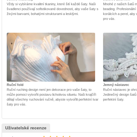
Vždy si vybíráme kvalitní tkaniny, které šití každé šaty. Naši
Mnohé z našich šatů m
švadlenci používají sofistikované dovednosti, aby vaše šaty s
beading. Profesionální 
živými barvami, bohatými strukturami a lesklými.
korálcích a perel, aby
pro vás.
Ruční fold
Jemný nástavec
Ruční ruching design není jen dekorace pro vaše šaty, to
Ruční nástavec je ohrom
může pomoci vytvořit postavu lichotivou siluetu. Naši krajčíři
Jedinečný design šatů
dělají všechny ruchování ručně, abyste vytvořili perfektní tvar
perfektní šaty.
šaty pro vás.
Uživatelské recenze