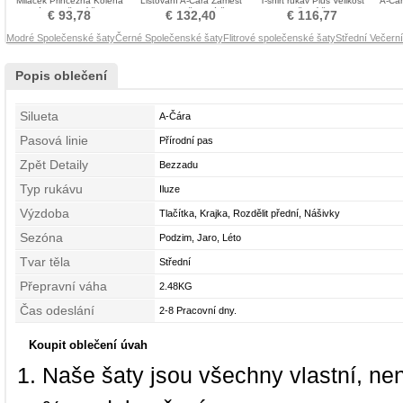
Miláček Princezna Kolena
Lištování A-Čára Zamést
T-shirt rukáv Plus Velikost
A-Čár
délka Večerní šaty
vlak Společenské šaty
Večerní šaty
€ 93,78
€ 132,40
€ 116,77
Modré Společenské šaty
Černé Společenské šaty
Flitrové společenské šaty
Střední Večern
Popis oblečení
Silueta
A-Čára
Pasová linie
Přírodní pas
Zpět Detaily
Bezzadu
Typ rukávu
Iluze
Výzdoba
Tlačítka, Krajka, Rozdělit přední, Nášivky
Sezóna
Podzim, Jaro, Léto
Tvar těla
Střední
Přepravní váha
2.48KG
Čas odeslání
2-8 Pracovní dny.
Koupit oblečení úvah
Naše šaty jsou všechny vlastní, ne