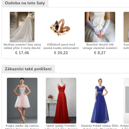
Ozdoba na toto šaty
Nevěsta svatební šaty závoj
Křišťálově jasná brož
Bezešvé dlouhé bílé
Svat
měkké příze 3 metry dlouhé
vysoká kvalita zdokonalení
vintage elastické svatební
květ
a dvě vrstvy měkký závoj
Velkoobchod vykládané
rukavice
€ 17,46
€ 20,22
€ 8,27
diamantové brož
Zákazníci také potěšeni
Krajka Jablko Zip nahoru
Úplně zpátky Formální
Klasický Krátké rukávy Šifón
Krátký