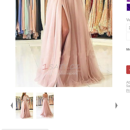
V
Mn
Ab
ša
Pr