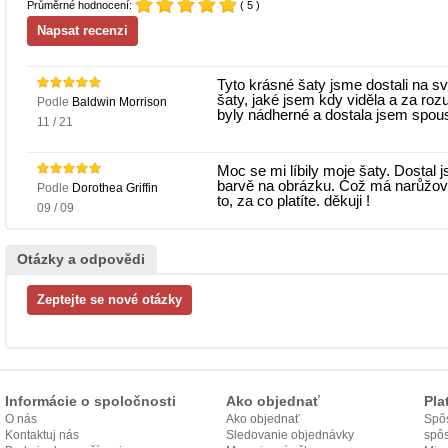
Průměrné hodnocení:
( 5 )
Tyto krásné šaty jsme dostali na s
šaty, jaké jsem kdy viděla a za roz
Podle
Baldwin Morrison
byly nádherné a dostala jsem spous
11 / 21
Moc se mi líbily moje šaty. Dostal 
barvě na obrázku. Což má narůžověl
Podle
Dorothea Griffin
to, za co platíte. děkuji !
09 / 09
Otázky a odpovědi
Informácie o spoločnosti
Ako objednať
Pla
O nás
Ako objednať
Spôs
Kontaktuj nás
Sledovanie objednávky
spô