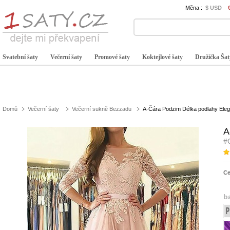
Měna :
$ USD
Svatební šaty
Večerní šaty
Promové šaty
Koktejlové šaty
Družička Šat
Domů
Večerní šaty
Večerní sukně Bezzadu
A-Čára Podzim Délka podlahy Eleg
A
#
C
b