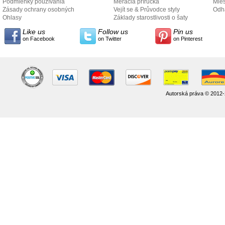
Podmienky používania
Meracia príručka
Mies
Zásady ochrany osobných
Vejít se & Průvodce styly
odo
Odh
údajov
Ohlasy
Základy starostlivosti o šaty
Like us
Follow us
Pin us
on Facebook
on Twitter
on Pinterest
Autorská práva © 2012