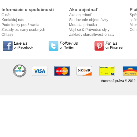
Informácie o spoločnosti
Ako objednať
Pla
O nás
Ako objednať
Spôs
Kontaktuj nás
Sledovanie objednávky
spô
Podmienky používania
Meracia príručka
Mies
Zásady ochrany osobných
Vejít se & Průvodce styly
odo
Odh
údajov
Ohlasy
Základy starostlivosti o šaty
Like us
Follow us
Pin us
on Facebook
on Twitter
on Pinterest
Autorská práva © 2012