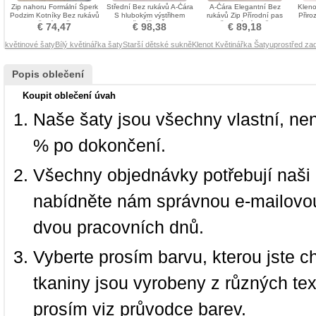
Zip nahoru Formální Šperk
Střední Bez rukávů A-Čára
A-Čára Elegantní Bez
Kleno
Podzim Kotníky Bez rukávů
S hlubokým výstřihem
rukávů Zip Přírodní pas
Přiro
Květ dívka šaty
Květinářka Šaty
Květinové dívky šaty
€ 74,47
€ 98,38
€ 89,18
květinové šaty
Bílý květinářka šaty
Starší dětské sukně
Klenot Květinářka Šaty
uprostřed zad
Popis oblečení
Koupit oblečení úvah
Naše šaty jsou všechny vlastní, ne
% po dokončení.
Všechny objednávky potřebují naši 
nabídněte nám správnou e-mailovou
dvou pracovních dnů.
Vyberte prosím barvu, kterou jste c
tkaniny jsou vyrobeny z různých text
prosím viz průvodce barev.