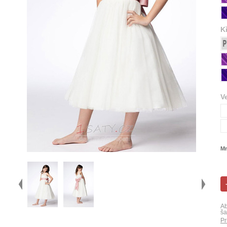
K
V
Mn
Ab
ša
Pr