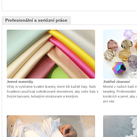
Profesionální a seriózní práce
Jemné materiály
Jiskřivé zbarvení
Vždy si vybíráme kvalitní tkaniny, které šití každé šaty. Naši
Mnohé z našich šatů m
švadlenci používají sofistikované dovednosti, aby vaše šaty s
beading. Profesionální 
živými barvami, bohatými strukturami a lesklými.
korálcích a perel, aby
pro vás.