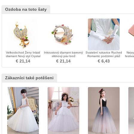
Ozdoba na toto šaty
Velkoobchod Ženy Inlaid
Inkoustový diamant barevný
Svatební rukavice Ruched
Nejvy
diamant Nový styl Crystal
slitinový páv brož
Romantic podzimní pláž
festiv
Pin brož
Taffeta
Rek
€ 21,14
€ 21,14
€ 6,43
Zákazníci také potěšeni