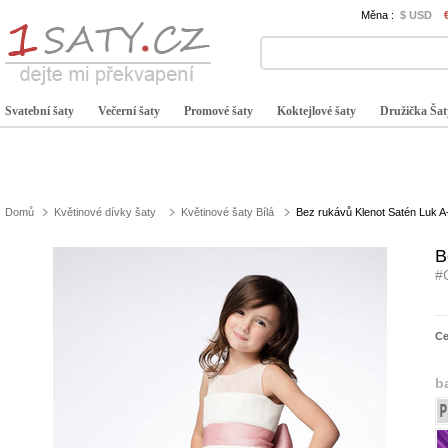
Měna :
$ USD
Svatební šaty
Večerní šaty
Promové šaty
Koktejlové šaty
Družička Šat
Domů
Květinové dívky šaty
Květinové šaty Bílá
Bez rukávů Klenot Satén Luk A
B
#
C
b