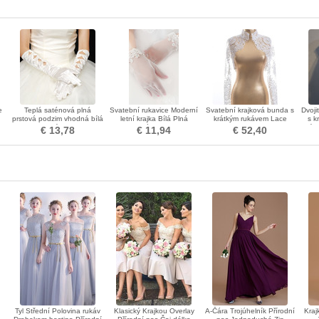
e
Teplá saténová plná
Svatební rukavice Moderní
Svatební krajková bunda s
Dvoji
prstová podzim vhodná bílá
letní krajka Bílá Plná
krátkým rukávem Lace
s k
svatební rukavice
prstová dekorace
Jacket Bridal Coat
síť
€ 13,78
€ 11,94
€ 52,40
Tyl Střední Polovina rukáv
Klasický Krajkou Overlay
A-Čára Trojúhelník Přírodní
Kraj