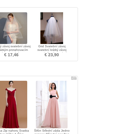
tý závoj svatební závoj
Grid Svatební závoj
rátkým protahovacím
svatební krátký závoj
ovým lemováním retro
svatební příslušenství závoj
€ 17,46
€ 23,90
závoj
Bílá
ka Zip nahoru Svatba
Šifón Střední záda Jedno