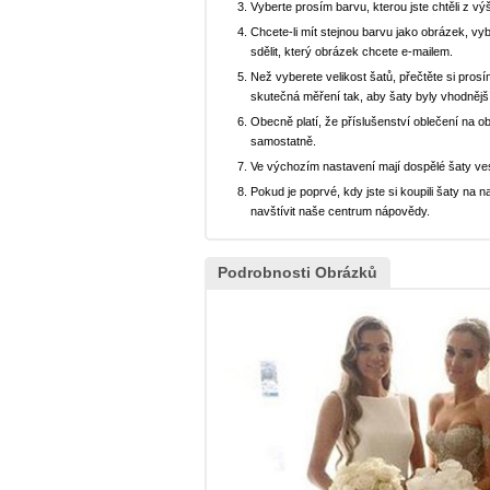
Vyberte prosím barvu, kterou jste chtěli z vý
Chcete-li mít stejnou barvu jako obrázek, v
sdělit, který obrázek chcete e-mailem.
Než vyberete velikost šatů, přečtěte si prosí
skutečná měření tak, aby šaty byly vhodnějš
Obecně platí, že příslušenství oblečení na o
samostatně.
Ve výchozím nastavení mají dospělé šaty ve
Pokud je poprvé, kdy jste si koupili šaty n
navštívit naše centrum nápovědy.
Podrobnosti Obrázků