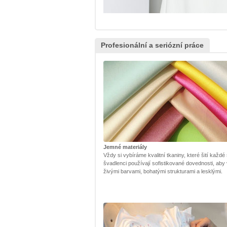
Profesionální a seriózní práce
Jemné materiály
Vždy si vybíráme kvalitní tkaniny, které šití každé
švadlenci používají sofistikované dovednosti, aby
živými barvami, bohatými strukturami a lesklými.