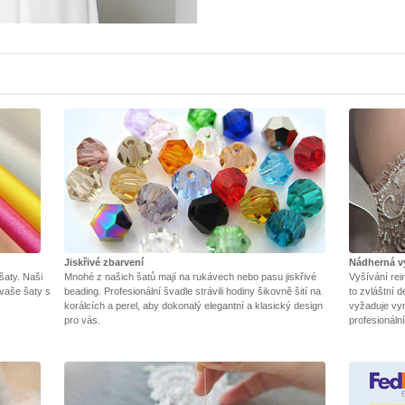
Jiskřivé zbarvení
Nádherná v
 šaty. Naši
Mnohé z našich šatů mají na rukávech nebo pasu jiskřivé
Vyšívání rei
 vaše šaty s
beading. Profesionální švadle strávili hodiny šikovně šití na
to zvláštní d
korálcích a perel, aby dokonalý elegantní a klasický design
vyžaduje vyni
pro vás.
profesionáln