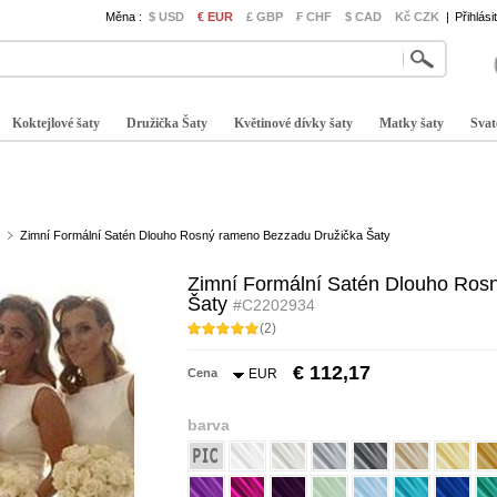
Měna :
$ USD
€ EUR
£ GBP
₣ CHF
$ CAD
Kč CZK
|
Přihlási
Koktejlové šaty
Družička Šaty
Květinové dívky šaty
Matky šaty
Svat
Zimní Formální Satén Dlouho Rosný rameno Bezzadu Družička Šaty
Zimní Formální Satén Dlouho Ros
Šaty
#C2202934
(2)
€ 112,17
Cena
EUR
barva