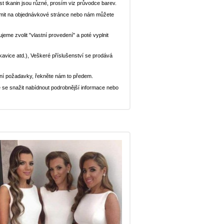
st tkanin jsou různé, prosím viz průvodce barev.
ědomit na objednávkové stránce nebo nám můžete
eme zvolit "vlastní provedení" a poté vyplnit
ukavice atd.), Veškeré příslušenství se prodává
ní požadavky, řekněte nám to předem.
 se snažit nabídnout podrobnější informace nebo