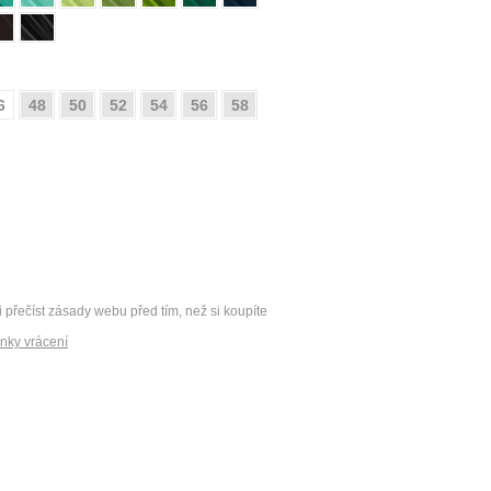
6
48
50
52
54
56
58
i přečíst zásady webu před tím, než si koupíte
nky vrácení