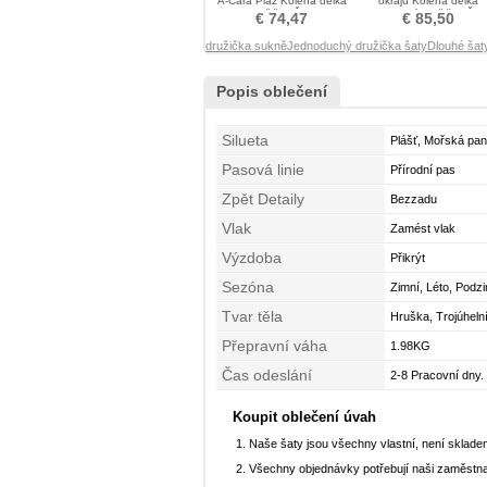
A-Čára Pláž Kolena délka
okrajů Kolena délka
Družička Šaty
Elegantní Družička Šat
€ 74,47
€ 85,50
družička sukně
Jednoduchý družička šaty
Dlouhé šat
Popis oblečení
Silueta
Plášť, Mořská pa
Pasová linie
Přírodní pas
Zpět Detaily
Bezzadu
Vlak
Zamést vlak
Výzdoba
Přikrýt
Sezóna
Zimní, Léto, Podz
Tvar těla
Hruška, Trojúhelní
Přepravní váha
1.98KG
Čas odeslání
2-8 Pracovní dny.
Koupit oblečení úvah
Naše šaty jsou všechny vlastní, není sklad
Všechny objednávky potřebují naši zaměstna