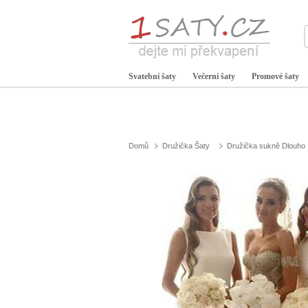
Svatební šaty
Večerní šaty
Promové šaty
Domů
Družička Šaty
Družička sukně Dlouho