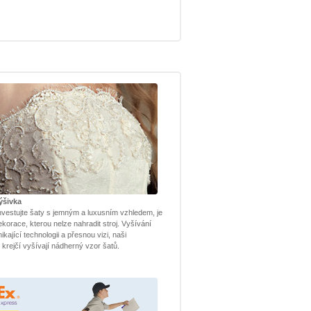
ýšivka
nvestujte šaty s jemným a luxusním vzhledem, je
ekorace, kterou nelze nahradit stroj. Vyšívání
kající technologii a přesnou vizi, naši
í krejčí vyšívají nádherný vzor šatů.