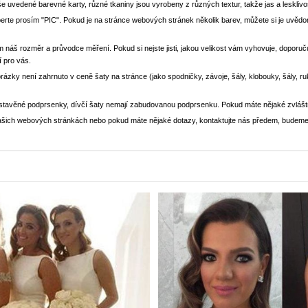
še uvedené barevné karty, různé tkaniny jsou vyrobeny z různých textur, takže jas a lesklivo
yberte prosím "PIC". Pokud je na stránce webových stránek několik barev, můžete si je uv
m náš rozměr a průvodce měření. Pokud si nejste jisti, jakou velikost vám vyhovuje, doporučuj
í pro vás.
brázky není zahrnuto v ceně šaty na stránce (jako spodničky, závoje, šály, klobouky, šály, r
stavěné podprsenky, dívčí šaty nemají zabudovanou podprsenku. Pokud máte nějaké zvlášt
a našich webových stránkách nebo pokud máte nějaké dotazy, kontaktujte nás předem, budeme