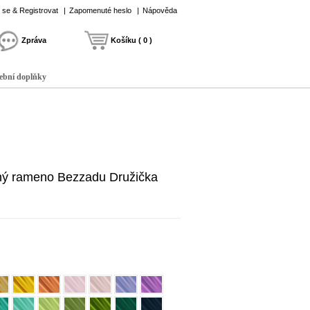
t se & Registrovat
|
Zapomenuté heslo
|
Nápověda
Zpráva
Košíku ( 0 )
ební doplňky
ný rameno Bezzadu Družička