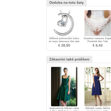
Ozdoba na toto šaty
Stříbrné pokovování srdce
Svatební rukavice Kapl
ve tvaru dekorace Hot sale
Poetické léto Tule
náhrdelník přívěsek
€ 28,50
€ 6,43
Zákazníci také potěšeni
Jednoduchý Střední záda
Středně vzadu Háček