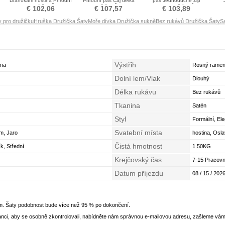
Drahokam hostina Přírodní
Přírodní pas Čaj délka
pas Jednoduché Zip
y
pas Družička Šaty
Družička Šaty
nahoru Družička Šaty
Ele
€ 102,06
€ 107,57
€ 103,89
y pro družičku
Hruška Družička Šaty
Moře dívka Družička sukně
Bez rukávů Družička Šaty
S
Výstřih
nna
Rosný rame
Dolní lem/Vlak
Dlouhý
Délka rukávu
Bez rukávů
Tkanina
Satén
Styl
Formální, Ele
Svatební místa
im, Jaro
hostina, Osl
Čistá hmotnost
k, Střední
1.50KG
Krejčovský čas
7-15 Pracovn
Datum příjezdu
08 / 15 / 2026
em. Šaty podobnost bude více než 95 % po dokončení.
nci, aby se osobně zkontrolovali, nabídněte nám správnou e-mailovou adresu, zašleme vám