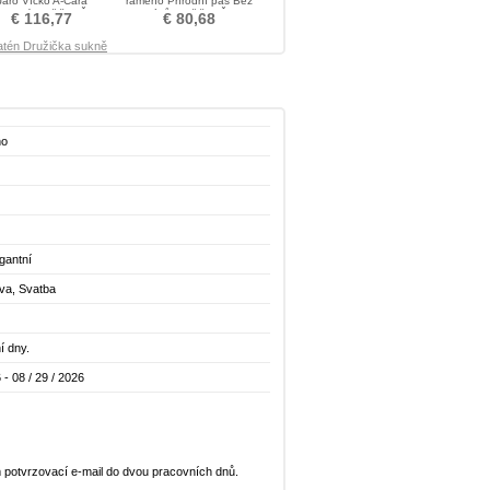
Jaro Víčko A-Čára
rameno Přírodní pas Bez
gantní Družička Šaty
rukávů Družička Šaty
€ 116,77
€ 80,68
atén Družička sukně
no
gantní
ava, Svatba
í dny.
 - 08 / 29 / 2026
 potvrzovací e-mail do dvou pracovních dnů.