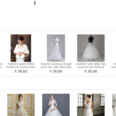
mní
Svatební šátek Křišťál
Svatební petticoat Dvojitá
Svatební oděv Silný čistý
D
ým
Květinové Outdoor Pink
příze Dva ráfky Silný čistý
svatební šaty Šňůrové
nevě
Chic Zima
obvodový korzet
ozdoby Standardní
€ 38,62
€ 26,66
€ 26,66