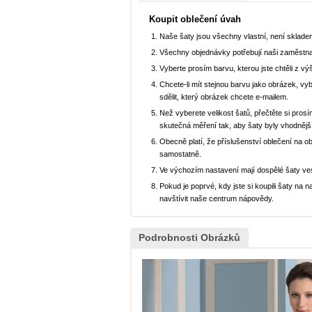
Koupit oblečení úvah
Naše šaty jsou všechny vlastní, není sklad
Všechny objednávky potřebují naši zaměstna
Vyberte prosím barvu, kterou jste chtěli z vý
Chcete-li mít stejnou barvu jako obrázek, v
sdělit, který obrázek chcete e-mailem.
Než vyberete velikost šatů, přečtěte si prosí
skutečná měření tak, aby šaty byly vhodnějš
Obecně platí, že příslušenství oblečení na o
samostatně.
Ve výchozím nastavení mají dospělé šaty ve
Pokud je poprvé, kdy jste si koupili šaty n
navštívit naše centrum nápovědy.
Podrobnosti Obrázků