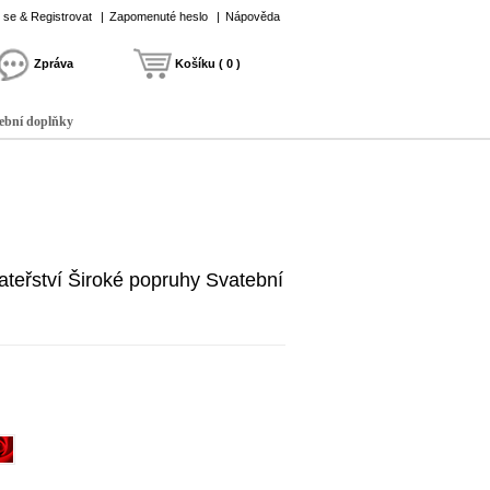
t se & Registrovat
|
Zapomenuté heslo
|
Nápověda
Zpráva
Košíku ( 0 )
ební doplňky
teřství Široké popruhy Svatební