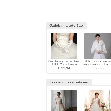
Ozdoba na toto šaty
Svatební rukavice Venkovní
Svatební šátek Věčný zi
Taffeta Věčná kravata
zvonek zvonek s dlouh
rukávem
€ 11,94
€ 53,33
Zákazníci také potěšeni