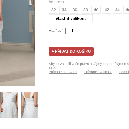
Velikost
32
34
36
38
40
42
44
4
Vlastní velikost
Množství :
Abyste zajistili vaše práva a zájmy, doporučujeme s
šaty.
Průvodce barvami
Průvodce velikostí
Podmí