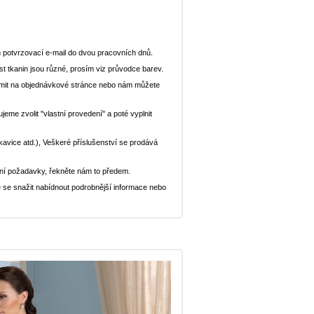
 potvrzovací e-mail do dvou pracovních dnů.
st tkanin jsou různé, prosím viz průvodce barev.
ědomit na objednávkové stránce nebo nám můžete
eme zvolit "vlastní provedení" a poté vyplnit
ukavice atd.), Veškeré příslušenství se prodává
ní požadavky, řekněte nám to předem.
 se snažit nabídnout podrobnější informace nebo