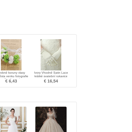
robné koruny vlasy
Ivory Vhodné Satin Lace
sta venku fotografie
krátké svatební rukavice
příslušenství
€ 6,43
€ 16,54