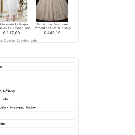
ž Asymetrické Krajka
T-shirt rukáv Vinobraní
ovitý Šik Přírodní pas
Přírodní pas Krátké rukávy
Svatební šaty
Svatební šaty
€ 117,69
€ 443,19
ou Overlay Svatební šatů
hy
ka, Nášivky
, Léto
délník, Přesýpací hodiny
 dny.