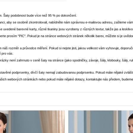
em. Šaty podobnost bude více než 95 % po dokončení.
nci, aby se osobně zkontrolovali, nabídněte nám správnou e-mailovou adresu, zašleme vám
še uvedené barevné karty, různé tkaniny jsou vyrobeny z různých textur, takže jas a lesklivo
yberte prosím "PIC". Pokud je na stránce webových stránek několik barev, můžete si je uv
m náš rozměr a průvodce měření. Pokud si nejste jisti, jakou velikost vám vyhovuje, doporučuj
í pro vás.
brázky není zahrnuto v ceně šaty na stránce (jako spodničky, závoje, šály, klobouky, šály, r
stavěné podprsenky, dívčí šaty nemají zabudovanou podprsenku. Pokud máte nějaké zvlášt
a našich webových stránkách nebo pokud máte nějaké dotazy, kontaktujte nás předem, budeme