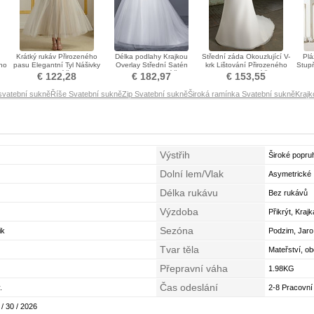
Krátký rukáv Přirozeného
Délka podlahy Krajkou
Střední záda Okouzlující V-
Plá
no
pasu Elegantní Tyl Nášivky
Overlay Střední Satén
krk Lištování Přirozeného
Stupň
Svatební šaty
Bateau Svatební šaty
pasu Svatební šaty
€ 122,28
€ 182,97
€ 153,55
svatební sukně
Říše Svatební sukně
Zip Svatební sukně
Široká ramínka Svatební sukně
Krajk
Výstřih
Široké popru
Dolní lem/Vlak
Asymetrické
Délka rukávu
Bez rukávů
Výzdoba
Přikrýt, Kraj
Sezóna
ik
Podzim, Jaro
Tvar těla
Mateřství, ob
Přepravní váha
1.98KG
Čas odeslání
.
2-8 Pracovní
 / 30 / 2026