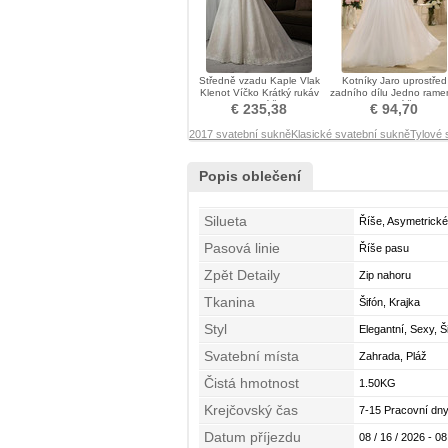
Středně vzadu Kaple Vlak
Kotníky Jaro uprostřed
Klenot Víčko Krátký rukáv
zadního dílu Jedno rame
Svatební šaty
Svatební šaty
€ 235,38
€ 94,70
2017 svatební sukně
Klasické svatební sukně
Tylové 
Popis oblečení
Silueta
Říše, Asymetrické
Pasová linie
Říše pasu
Zpět Detaily
Zip nahoru
Tkanina
Šifón, Krajka
Styl
Elegantní, Sexy, Š
Svatební místa
Zahrada, Pláž
Čistá hmotnost
1.50KG
Krejčovský čas
7-15 Pracovní dny
Datum příjezdu
08 / 16 / 2026 - 08