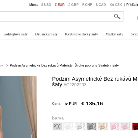
Měna :
$ USD
€ EUR
£ GBP
₣ CHF
$ CAD
Kč CZK
|
Přihlási
Koktejlové šaty
Družička Šaty
Květinové dívky šaty
Matky šaty
Svat
ký
Podzim Asymetrické Bez rukávů Mateřství Široké popruhy Svatební šaty
Podzim Asymetrické Bez rukávů Ma
šaty
#C2202203
€ 135,16
Cena
EUR
barva