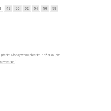
6
48
50
52
54
56
58
i přečíst zásady webu před tím, než si koupíte
nky vrácení