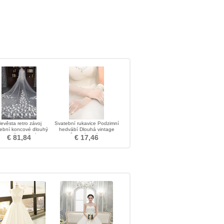
evěsta retro závoj
Svatební rukavice Podzimní
tební koncové dlouhý
hedvábí Dlouhá vintage
voj květinový závoj
průsvitná Celý prst
€ 81,84
€ 17,46