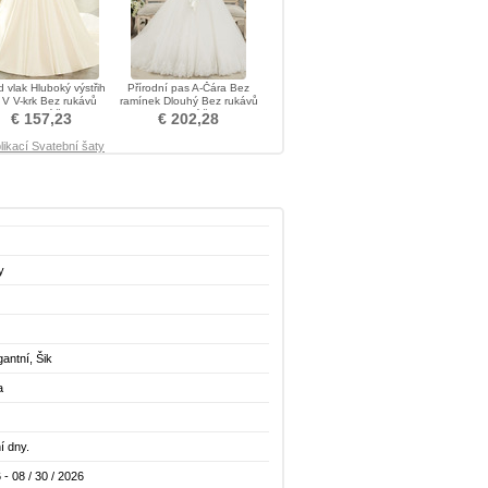
 vlak Hluboký výstřih
Přírodní pas A-Čára Bez
 V V-krk Bez rukávů
ramínek Dlouhý Bez rukávů
Svatební šaty
Svatební šaty
€ 157,23
€ 202,28
likací Svatební šaty
y
gantní, Šik
a
í dny.
 - 08 / 30 / 2026