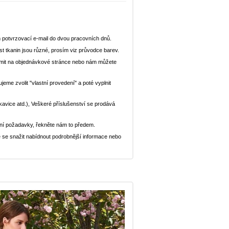
 potvrzovací e-mail do dvou pracovních dnů.
st tkanin jsou různé, prosím viz průvodce barev.
ědomit na objednávkové stránce nebo nám můžete
eme zvolit "vlastní provedení" a poté vyplnit
ukavice atd.), Veškeré příslušenství se prodává
ní požadavky, řekněte nám to předem.
 se snažit nabídnout podrobnější informace nebo