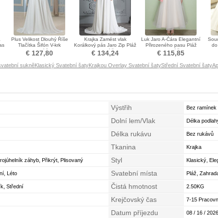
a
Plus Velikost Dlouhý Říše
Krajka Zamést vlak
Luk Jaro A-Čára Elegantní
Soud
as
Tlačítka Šifón V-krk
Korálkový pás Jaro Zip Pláž
Přirozeného pasu Pláž
do
Svatební šaty
Svatební šaty
Svatební šaty
€ 127,80
€ 134,24
€ 115,85
svatební sukně
Klasický Svatební šaty
Krajkou Overlay Svatební šaty
Střední Svatební šaty
Ap
Výstřih
Bez ramínek
Dolní lem/Vlak
Délka podlah
Délka rukávu
Bez rukávů
Tkanina
Krajka
Styl
rojúhelník záhyb, Přikrýt, Plisovaný
Klasický, Ele
Svatební místa
ní, Léto
Pláž, Zahrad
Čistá hmotnost
k, Střední
2.50KG
Krejčovský čas
7-15 Pracovn
Datum příjezdu
08 / 16 / 2026