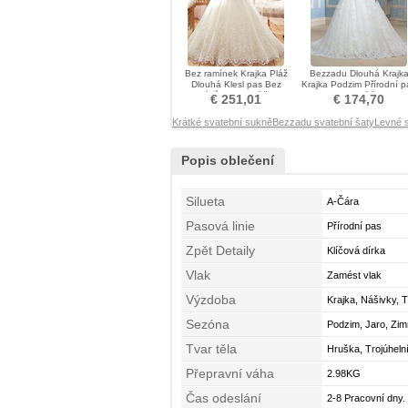
Bez ramínek Krajka Pláž
Bezzadu Dlouhá Krajk
Dlouhá Klesl pas Bez
Krajka Podzim Přírodní p
rukávů Svatební šaty
Svatební šaty
€ 251,01
€ 174,70
Krátké svatební sukně
Bezzadu svatební šaty
Levné 
Popis oblečení
Silueta
A-Čára
Pasová linie
Přírodní pas
Zpět Detaily
Klíčová dírka
Vlak
Zamést vlak
Výzdoba
Krajka, Nášivky, T
Sezóna
Podzim, Jaro, Zim
Tvar těla
Hruška, Trojúhelní
Přepravní váha
2.98KG
Čas odeslání
2-8 Pracovní dny.