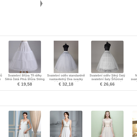
vů
Svatební šňůra Tři ráfky
Svatební oděv standardně
Svatební oděv Silný čistý
N
e
Silná čistá Plná šňůra String
nastavitelný Dva svazky
svatební šaty Šňůrové
sva
Nastavitelná
silné čisté svatební šaty
ozdoby Standardní
zá
€ 19,58
€ 32,18
€ 26,66