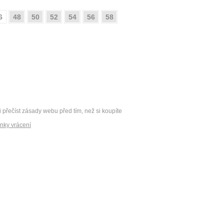
6
48
50
52
54
56
58
i přečíst zásady webu před tím, než si koupíte
nky vrácení