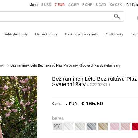
Měna :
$ USD
€ EUR
£ GBP
₣ CHF
$ CAD
Kč CZK
|
Přihlási
Koktejlové šaty
Družička Šaty
Květinové dívky šaty
Matky šaty
Svat
nek
Bez ramínek Léto Bez rukávů Pláž Plisovaný Klíčová dírka Svatební šaty
Bez ramínek Léto Bez rukávů Pláž 
Svatební šaty
#C2202310
€ 165,50
Cena
EUR
barva