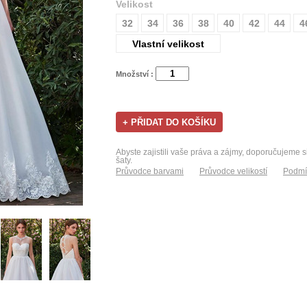
Velikost
32
34
36
38
40
42
44
4
Vlastní velikost
Množství :
Abyste zajistili vaše práva a zájmy, doporučujeme s
šaty.
Průvodce barvami
Průvodce velikostí
Podmí