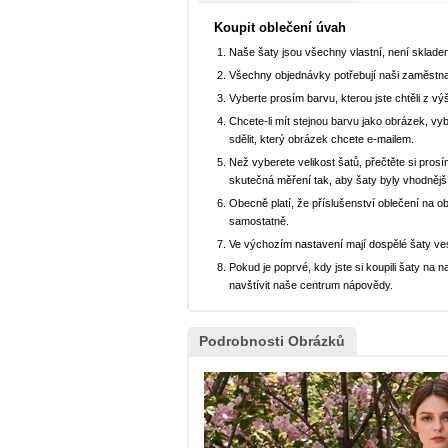
Koupit oblečení úvah
Naše šaty jsou všechny vlastní, není sklad
Všechny objednávky potřebují naši zaměstna
Vyberte prosím barvu, kterou jste chtěli z vý
Chcete-li mít stejnou barvu jako obrázek, v
sdělit, který obrázek chcete e-mailem.
Než vyberete velikost šatů, přečtěte si prosí
skutečná měření tak, aby šaty byly vhodnějš
Obecně platí, že příslušenství oblečení na o
samostatně.
Ve výchozím nastavení mají dospělé šaty ve
Pokud je poprvé, kdy jste si koupili šaty n
navštívit naše centrum nápovědy.
Podrobnosti Obrázků