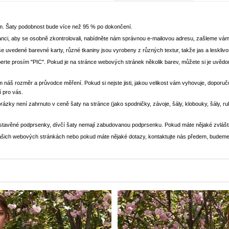
em. Šaty podobnost bude více než 95 % po dokončení.
nci, aby se osobně zkontrolovali, nabídněte nám správnou e-mailovou adresu, zašleme vám
še uvedené barevné karty, různé tkaniny jsou vyrobeny z různých textur, takže jas a lesklivo
yberte prosím "PIC". Pokud je na stránce webových stránek několik barev, můžete si je uv
m náš rozměr a průvodce měření. Pokud si nejste jisti, jakou velikost vám vyhovuje, doporučuj
í pro vás.
brázky není zahrnuto v ceně šaty na stránce (jako spodničky, závoje, šály, klobouky, šály, r
stavěné podprsenky, dívčí šaty nemají zabudovanou podprsenku. Pokud máte nějaké zvlášt
a našich webových stránkách nebo pokud máte nějaké dotazy, kontaktujte nás předem, budeme