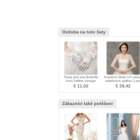
Ozdoba na toto šaty
Tlustý plný prst Butterfly
Svatební šátek 1/2 ruká
Knot Taffeta Vintage
malebných aplikací Lac
svatební rukavice
Fabric
€ 11,02
€ 29,42
Zákazníci také potěšeni