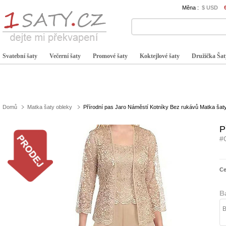
Měna :
$ USD
Svatební šaty
Večerní šaty
Promové šaty
Koktejlové šaty
Družička Šat
Domů
Matka šaty obleky
Přírodní pas Jaro Náměstí Kotníky Bez rukávů Matka šat
P
#
C
B
B