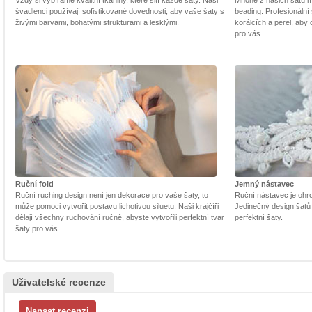
Vždy si vybíráme kvalitní tkaniny, které šití každé šaty. Naši
Mnohé z našich šatů m
švadlenci používají sofistikované dovednosti, aby vaše šaty s
beading. Profesionální 
živými barvami, bohatými strukturami a lesklými.
korálcích a perel, aby
pro vás.
Ruční fold
Jemný nástavec
Ruční ruching design není jen dekorace pro vaše šaty, to
Ruční nástavec je ohrom
může pomoci vytvořit postavu lichotivou siluetu. Naši krajčíři
Jedinečný design šatů
dělají všechny ruchování ručně, abyste vytvořili perfektní tvar
perfektní šaty.
šaty pro vás.
Uživatelské recenze