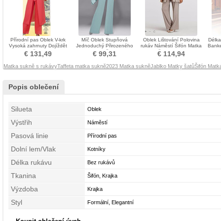
Přírodní pas Oblek V-krk
Míč Oblek Stupňová
Oblek Lištování Polovina
Délka
Vysoká zahrnuty Dojíždět
Jednoduchý Přirozeného
rukáv Náměstí Šifón Matka
Banke
Matka šaty obleky
pasu Matka šaty obleky
šaty obleky
€ 131,49
€ 99,31
€ 114,94
Matka sukně s rukávy
Taffeta matka sukně
2023 Matka sukně
Jablko Matky šatů
Šifón Matk
Popis oblečení
Silueta
Oblek
Výstřih
Náměstí
Pasová linie
Přírodní pas
Dolní lem/Vlak
Kotníky
Délka rukávu
Bez rukávů
Tkanina
Šifón, Krajka
Výzdoba
Krajka
Styl
Formální, Elegantní