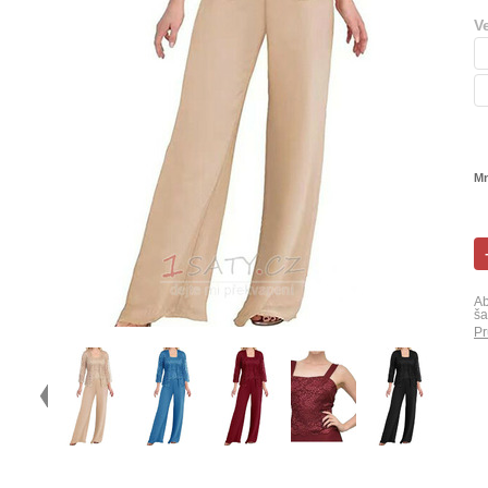
V
Mn
Ab
ša
Pr