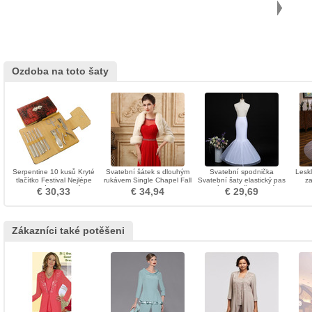
Ozdoba na toto šaty
Serpentine 10 kusů Kryté
Svatební šátek s dlouhým
Svatební spodnička
Leskl
tlačítko Festival Nejlépe
rukávem Single Chapel Fall
Svatební šaty elastický pas
za
hodnocené obchodníky na
Fur
velká spodnička s rybím
s
€ 30,33
€ 34,94
€ 29,69
nehty
ocasem
Zákazníci také potěšeni