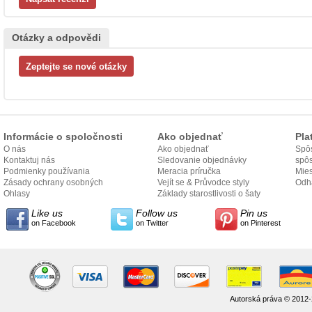
Otázky a odpovědi
Informácie o spoločnosti
Ako objednať
Pla
O nás
Ako objednať
Spôs
Kontaktuj nás
Sledovanie objednávky
spô
Podmienky používania
Meracia príručka
Mies
Zásady ochrany osobných
Vejít se & Průvodce styly
odo
Odh
údajov
Ohlasy
Základy starostlivosti o šaty
Like us
Follow us
Pin us
on Facebook
on Twitter
on Pinterest
Autorská práva © 2012