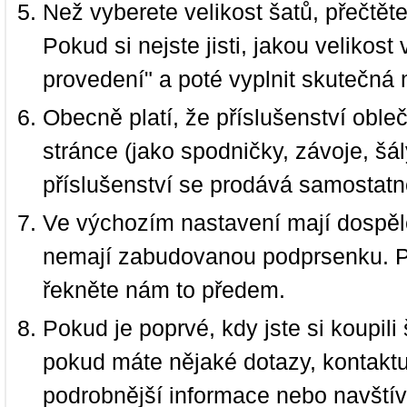
Než vyberete velikost šatů, přečtět
Pokud si nejste jisti, jakou velikos
provedení" a poté vyplnit skutečná 
Obecně platí, že příslušenství oble
stránce (jako spodničky, závoje, šál
příslušenství se prodává samostatn
Ve výchozím nastavení mají dospělé
nemají zabudovanou podprsenku. P
řekněte nám to předem.
Pokud je poprvé, kdy jste si koupi
pokud máte nějaké dotazy, kontakt
podrobnější informace nebo navští