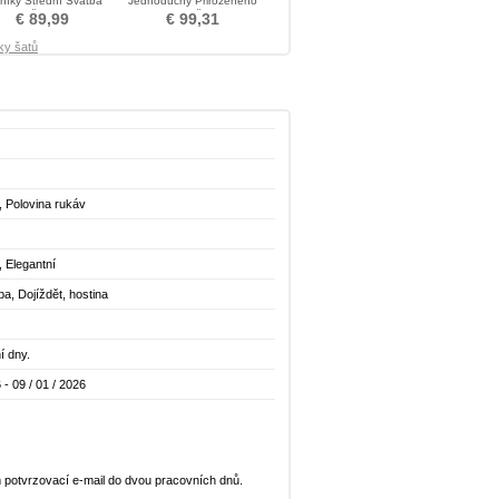
níky Střední Svatba
Jednoduchý Přirozeného
Matka šaty obleky
pasu Matka šaty obleky
€ 89,99
€ 99,31
ky šatů
, Polovina rukáv
, Elegantní
a, Dojíždět, hostina
í dny.
 - 09 / 01 / 2026
 potvrzovací e-mail do dvou pracovních dnů.