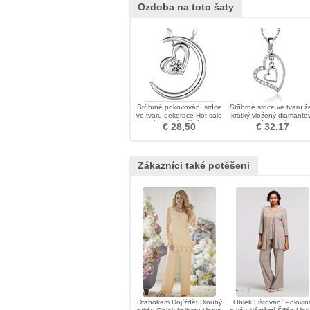
Ozdoba na toto šaty
Stříbrné pokovování srdce
Stříbrné srdce ve tvaru ž
ve tvaru dekorace Hot sale
krátký vložený diamanto
náhrdelník přívěsek
náhrdelník
€ 28,50
€ 32,17
Zákazníci také potěšeni
Drahokam Dojíždět Dlouhý
Oblek Lištování Polovin