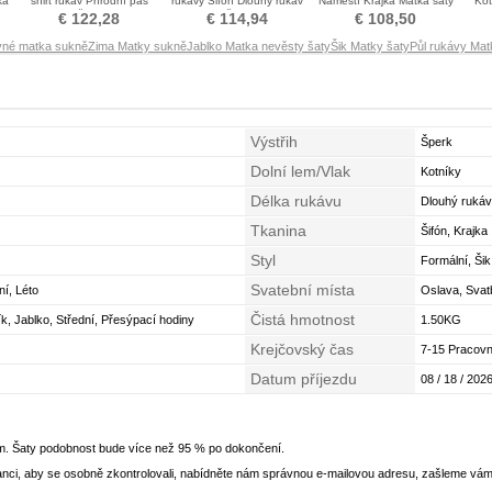
ka
shirt rukáv Přírodní pas
rukávy Šifón Dlouhý rukáv
Náměstí Krajka Matka šaty
Kot
Matka šaty obleky
Matka šaty obleky
obleky
€ 122,28
€ 114,94
€ 108,50
vné matka sukně
Zima Matky sukně
Jablko Matka nevěsty šaty
Šik Matky šaty
Půl rukávy Mat
Výstřih
Šperk
Dolní lem/Vlak
Kotníky
Délka rukávu
Dlouhý rukáv
Tkanina
Šifón, Krajka
Styl
Formální, Šik
Svatební místa
ní, Léto
Oslava, Svatb
Čistá hmotnost
k, Jablko, Střední, Přesýpací hodiny
1.50KG
Krejčovský čas
7-15 Pracovn
Datum příjezdu
08 / 18 / 2026
em. Šaty podobnost bude více než 95 % po dokončení.
nci, aby se osobně zkontrolovali, nabídněte nám správnou e-mailovou adresu, zašleme vám