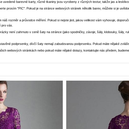
še uvedené barevné karty, různé tkaniny jsou vyrobeny z různých textur, takže jas a lesklivo
yberte prosím "PIC". Pokud je na stránce webových stránek několik barev, můžete si je uv
m náš rozměr a průvodce měření. Pokud si nejste jisti, jakou velikost vám vyhovuje, doporučuj
í pro vás.
brázky není zahrnuto v ceně šaty na stránce (jako spodničky, závoje, šály, klobouky, šály, r
stavěné podprsenky, dívčí šaty nemají zabudovanou podprsenku. Pokud máte nějaké zvlášt
a našich webových stránkách nebo pokud máte nějaké dotazy, kontaktujte nás předem, budeme