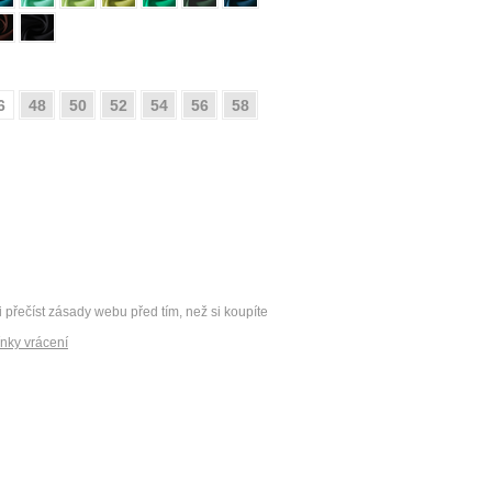
6
48
50
52
54
56
58
i přečíst zásady webu před tím, než si koupíte
nky vrácení