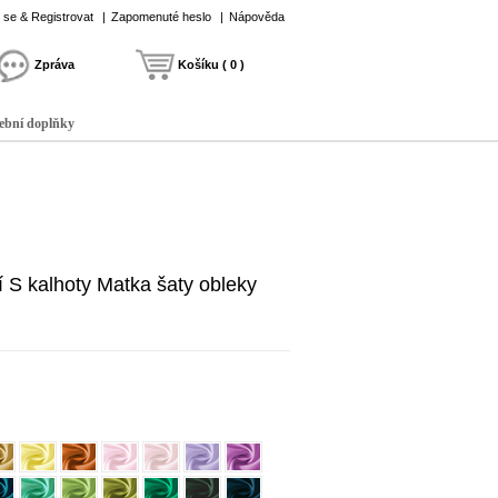
t se & Registrovat
|
Zapomenuté heslo
|
Nápověda
Zpráva
Košíku ( 0 )
ební doplňky
í S kalhoty Matka šaty obleky