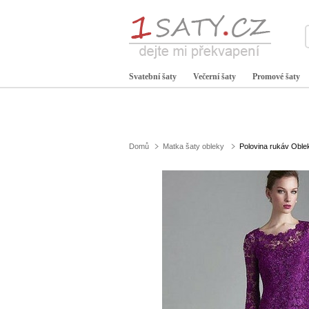
Svatební šaty
Večerní šaty
Promové šaty
Domů
Matka šaty obleky
Polovina rukáv Oblek