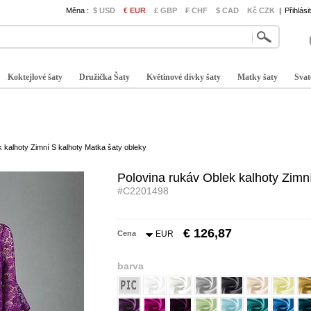
Měna :
$ USD
€ EUR
£ GBP
₣ CHF
$ CAD
Kč CZK
|
Přihlási
Koktejlové šaty
Družička Šaty
Květinové dívky šaty
Matky šaty
Svat
 kalhoty Zimní S kalhoty Matka šaty obleky
Polovina rukáv Oblek kalhoty Zimn
#C2201498
€ 126,87
Cena
EUR
barva