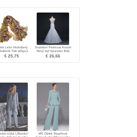
tek Letní Hodvábný
Svatební Petticoat Korzet
vábník Tisk střapců
Nový styl Spandex Bílá
urple Extra dlouhý
svatební šaty
€ 25,75
€ 26,66
oká nízká Lištování
Míč Oblek Stupňová