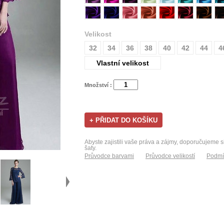
Velikost
32
34
36
38
40
42
44
4
Vlastní velikost
Množství :
Abyste zajistili vaše práva a zájmy, doporučujeme s
šaty.
Průvodce barvami
Průvodce velikostí
Podmí