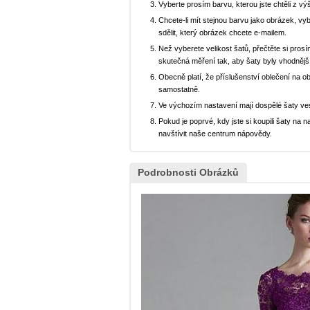
Vyberte prosím barvu, kterou jste chtěli z vý
Chcete-li mít stejnou barvu jako obrázek, v
sdělit, který obrázek chcete e-mailem.
Než vyberete velikost šatů, přečtěte si prosí
skutečná měření tak, aby šaty byly vhodnějš
Obecně platí, že příslušenství oblečení na o
samostatně.
Ve výchozím nastavení mají dospělé šaty ve
Pokud je poprvé, kdy jste si koupili šaty n
navštívit naše centrum nápovědy.
Podrobnosti Obrázků