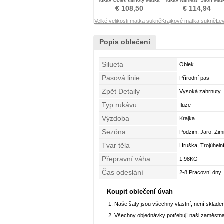
rukáv Oblek kalhoty Matka
rukáv Náměstí Šifón Mat
šaty obleky
šaty obleky
€ 108,50
€ 114,94
Velké velikosti matka sukně
Krajkové matka sukně
Le
Popis oblečení
Silueta
Oblek
Pasová linie
Přírodní pas
Zpět Detaily
Vysoká zahrnuty
Typ rukávu
Iluze
Výzdoba
Krajka
Sezóna
Podzim, Jaro, Zim
Tvar těla
Hruška, Trojúhelní
Přepravní váha
1.98KG
Čas odeslání
2-8 Pracovní dny.
Koupit oblečení úvah
Naše šaty jsou všechny vlastní, není sklad
Všechny objednávky potřebují naši zaměstna