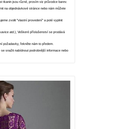
st tkanin jsou různé, prosím viz průvodce barev.
ědomit na objednávkové stránce nebo nám můžete
eme zvolit "vlastní provedení" a poté vyplnit
ukavice atd.), Veškeré příslušenství se prodává
ní požadavky, řekněte nám to předem.
 se snažit nabídnout podrobnější informace nebo