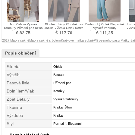
Jaro Oslava Vysoká
Dlouhé rukávy Přírodní pas
Drobounký Oblek Elegantní
Lišto
zahrnuty Přírodní pas Délka
Jablko Výšivka Oblek Matka
Vysoká zahrnuty
Vysok
kotník Matka šaty obleky
šaty obleky
Přirozeného pasu Matka
€ 82,75
€ 117,70
€ 111,25
šaty obleky
2017 Matka sukně
Matka sukně s bolero
Krajkové matka sukně
Přirozeného pasu Matky ša
Popis oblečení
Silueta
Oblek
Výstřih
Bateau
Pasová linie
Přírodní pas
Dolní lem/Vlak
Kotníky
Zpět Detaily
Vysoká zahrnuty
Tkanina
Krajka, Šifón
Výzdoba
Krajka
Styl
Formální, Elegantní