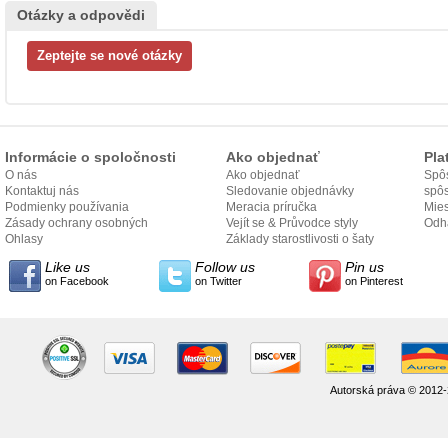
Otázky a odpovědi
Informácie o spoločnosti
Ako objednať
Pla
O nás
Ako objednať
Spôs
Kontaktuj nás
Sledovanie objednávky
spô
Podmienky používania
Meracia príručka
Mies
Zásady ochrany osobných
Vejít se & Průvodce styly
odo
Odh
údajov
Ohlasy
Základy starostlivosti o šaty
Like us
Follow us
Pin us
on Facebook
on Twitter
on Pinterest
Autorská práva © 2012