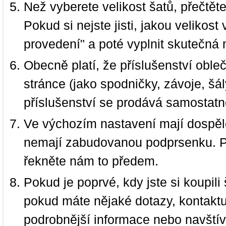
Než vyberete velikost šatů, přečtět
Pokud si nejste jisti, jakou velikos
provedení" a poté vyplnit skutečná 
Obecně platí, že příslušenství oble
stránce (jako spodničky, závoje, šál
příslušenství se prodává samostatn
Ve výchozím nastavení mají dospělé
nemají zabudovanou podprsenku. P
řekněte nám to předem.
Pokud je poprvé, kdy jste si koupi
pokud máte nějaké dotazy, kontakt
podrobnější informace nebo navští