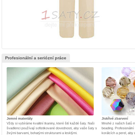
Profesionální a seriózní práce
Jemné materiály
Jiskřivé zbarvení
Vždy si vybíráme kvalitní tkaniny, které šití každé šaty. Naši
Mnohé z našich šatů m
švadlenci používají sofistikované dovednosti, aby vaše šaty s
beading. Profesionální 
živými barvami, bohatými strukturami a lesklými.
korálcích a perel, aby