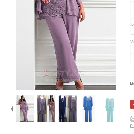
L
V
Mn
Ab
ša
Pr