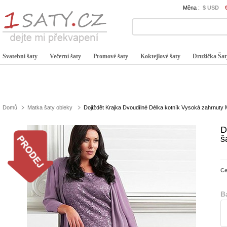
Měna :
$ USD
Svatební šaty
Večerní šaty
Promové šaty
Koktejlové šaty
Družička Šat
Domů
Matka šaty obleky
Dojíždět Krajka Dvoudílné Délka kotník Vysoká zahrnuty 
D
š
C
B