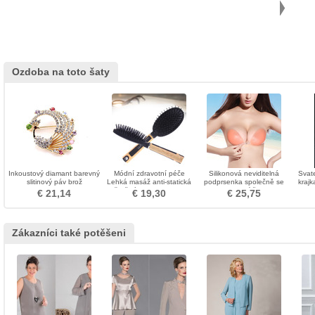
Ozdoba na toto šaty
Inkoustový diamant barevný
Módní zdravotní péče
Silikonová neviditelná
Svate
slitinový páv brož
Lehká masáž anti-statická
podprsenka společně se
kraj
Dřevěná rukojeť ozdoba
svatební šaty
po
€ 21,14
€ 19,30
€ 25,75
Zákazníci také potěšeni