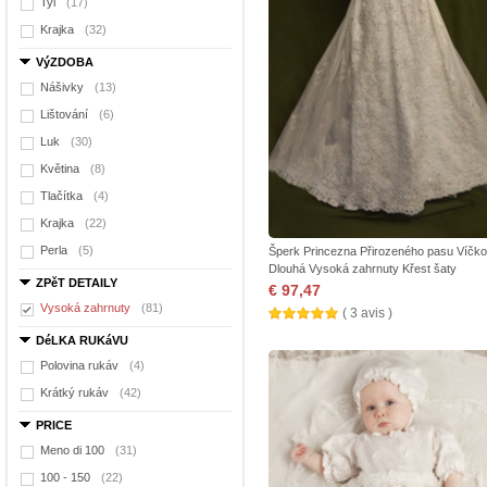
Tyl
(17)
Krajka
(32)
VýZDOBA
Nášivky
(13)
Lištování
(6)
Luk
(30)
Květina
(8)
Tlačítka
(4)
Krajka
(22)
Perla
(5)
Šperk Princezna Přirozeného pasu Víčko
Dlouhá Vysoká zahrnuty Křest šaty
ZPěT DETAILY
€ 97,47
Vysoká zahrnuty
(81)
( 3 avis )
DéLKA RUKáVU
Polovina rukáv
(4)
Krátký rukáv
(42)
PRICE
Meno di 100
(31)
100 - 150
(22)