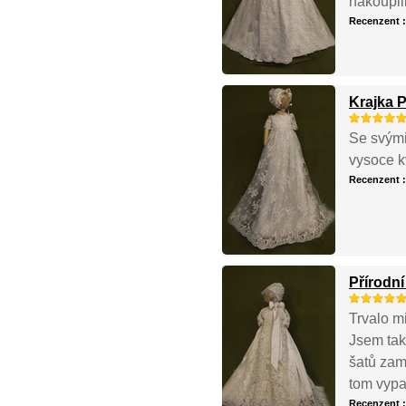
nakoupili
Recenzent 
Krajka 
Se svými
vysoce k
Recenzent 
Přírodní
Trvalo m
Jsem tak
šatů zami
tom vypa
Recenzent 