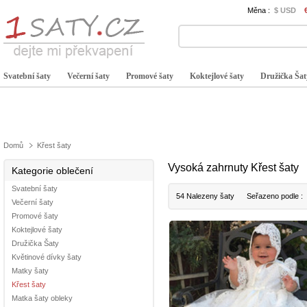
Měna :
$ USD
Svatební šaty
Večerní šaty
Promové šaty
Koktejlové šaty
Družička Šat
Domů
Křest šaty
Vysoká zahrnuty Křest šaty
Kategorie oblečení
Svatební šaty
54 Nalezeny šaty
Seřazeno podle :
Večerní šaty
Promové šaty
Koktejlové šaty
Družička Šaty
Květinové dívky šaty
Matky šaty
Křest šaty
Matka šaty obleky