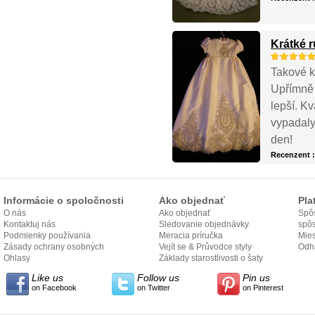
Krátké 
Takové k
Upřímně 
lepší. Kv
vypadaly 
den!
Recenzent 
Informácie o spoločnosti
Ako objednať
Pla
O nás
Ako objednať
Spôs
Kontaktuj nás
Sledovanie objednávky
spô
Podmienky používania
Meracia príručka
Mies
Zásady ochrany osobných
Vejít se & Průvodce styly
odo
Odh
údajov
Ohlasy
Základy starostlivosti o šaty
Like us
Follow us
Pin us
on Facebook
on Twitter
on Pinterest