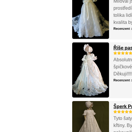
Miloval j
prostřed
tolika li
kvalita b
Recenzent 
Říše pas
Absolutn
špičkové 
Děkuji!!!
Recenzent 
Šperk P
Tyto šat
křtiny. 