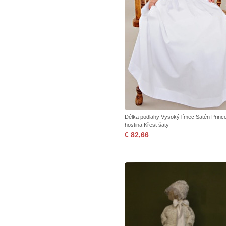
Délka podlahy Vysoký límec Satén Princ
hostina Křest šaty
€ 82,66