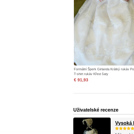
Formální Šperk Girlanda Krátký rukáv P
T-shirt rukáv Křest šaty
€ 91,93
Uživatelské recenze
Vysoká 