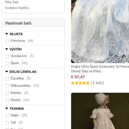
Flitry šaty
Svatební doplňky
Vlastnosti šatů
SILUETA
Princezna
(49)
VýSTřIH
Vysoká krk
(5)
Šperk
(45)
Krajka Víčko Šperk Drobounký Tyl Princ
Dlouhý Šaty na křtiny
DOLNí LEM/VLAK
€ 97,47
Čaj délka
(5)
( 1 avis )
Délka podlahy
(10)
Kotníky
(4)
Dlouhý
(34)
TKANINA
Satén
(25)
Taft
(5)