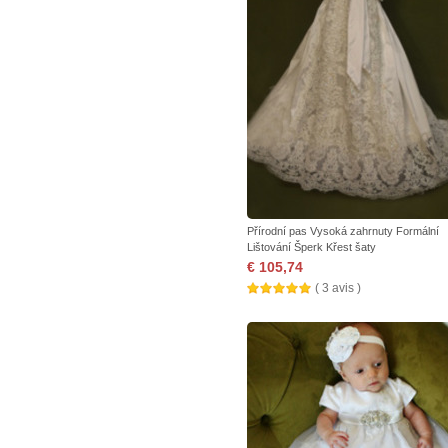
Přírodní pas Vysoká zahrnuty Formální
Lištování Šperk Křest šaty
€ 105,74
( 3 avis )