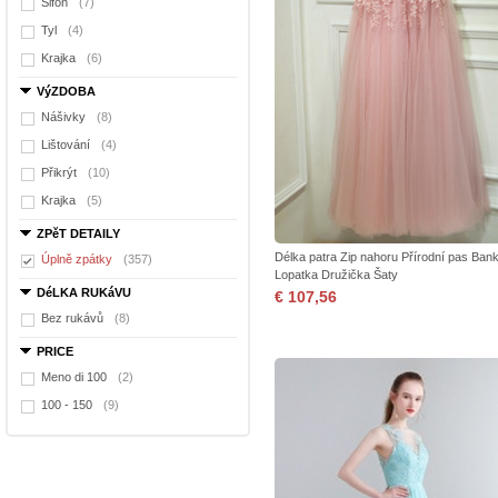
Šifón
(7)
Tyl
(4)
Krajka
(6)
VýZDOBA
Nášivky
(8)
Lištování
(4)
Přikrýt
(10)
Krajka
(5)
ZPěT DETAILY
Délka patra Zip nahoru Přírodní pas Bank
Úplně zpátky
(357)
Lopatka Družička Šaty
DéLKA RUKáVU
€ 107,56
Bez rukávů
(8)
PRICE
Meno di 100
(2)
100 - 150
(9)