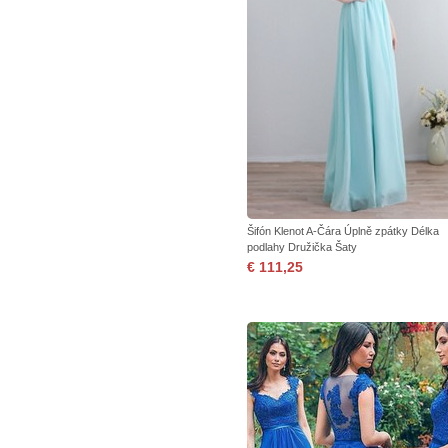
Šifón Klenot A-Čára Úplně zpátky Délka
podlahy Družička Šaty
€ 111,25