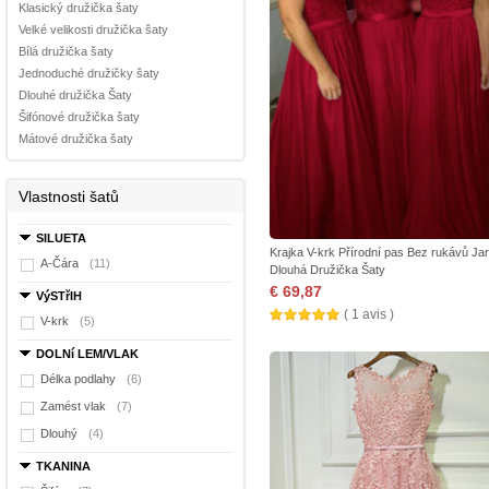
Klasický družička šaty
Velké velikosti družička šaty
Bílá družička šaty
Jednoduché družičky šaty
Dlouhé družička Šaty
Šifónové družička šaty
Mátové družička šaty
Vlastnosti šatů
SILUETA
Krajka V-krk Přírodní pas Bez rukávů Ja
A-Čára
(11)
Dlouhá Družička Šaty
€ 69,87
VýSTřIH
( 1 avis )
V-krk
(5)
DOLNí LEM/VLAK
Délka podlahy
(6)
Zamést vlak
(7)
Dlouhý
(4)
TKANINA