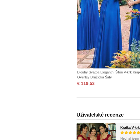
Dlouhý Svatba Elegantní Šifón V-krk Kraj
Overlay Družička Šaty
€ 119,53
Uživatelské recenze
Krajka V-kr
Nechal jsem j