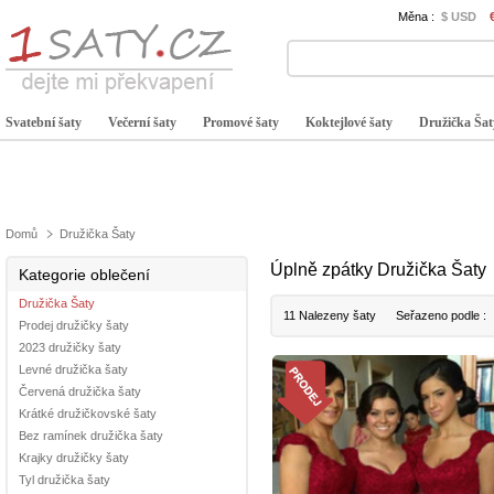
Měna :
$ USD
Svatební šaty
Večerní šaty
Promové šaty
Koktejlové šaty
Družička Šat
Domů
Družička Šaty
Úplně zpátky Družička Šaty
Kategorie oblečení
Družička Šaty
11 Nalezeny šaty
Seřazeno podle :
Prodej družičky šaty
2023 družičky šaty
Levné družička šaty
Červená družička šaty
Krátké družičkovské šaty
Bez ramínek družička šaty
Krajky družičky šaty
Tyl družička šaty