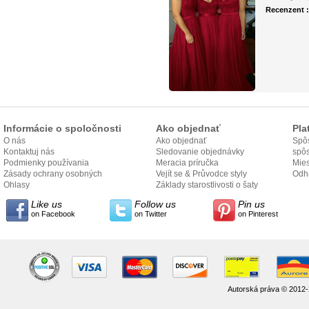
Recenzent 
Informácie o spoločnosti
Ako objednať
Pla
O nás
Ako objednať
Spôs
Kontaktuj nás
Sledovanie objednávky
spô
Podmienky používania
Meracia príručka
Mies
Zásady ochrany osobných
Vejít se & Průvodce styly
odo
Odh
údajov
Ohlasy
Základy starostlivosti o šaty
Like us
Follow us
Pin us
on Facebook
on Twitter
on Pinterest
Autorská práva © 2012