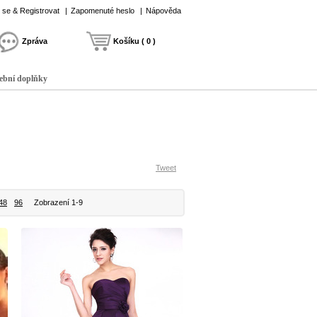
t se & Registrovat
|
Zapomenuté heslo
|
Nápověda
Zpráva
Košíku ( 0 )
ební doplňky
Tweet
48
96
Zobrazení 1-9