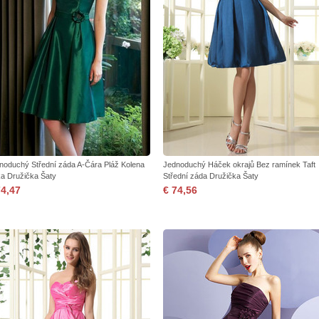
noduchý Střední záda A-Čára Pláž Kolena
Jednoduchý Háček okrajů Bez ramínek Taft
ka Družička Šaty
Střední záda Družička Šaty
74,47
€ 74,56