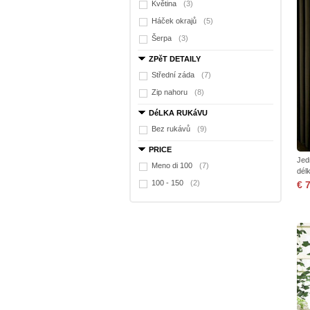
Květina
(3)
Háček okrajů
(5)
Šerpa
(3)
ZPěT DETAILY
Střední záda
(7)
Zip nahoru
(8)
DéLKA RUKáVU
Bez rukávů
(9)
PRICE
Jed
Meno di 100
(7)
dél
100 - 150
(2)
€ 