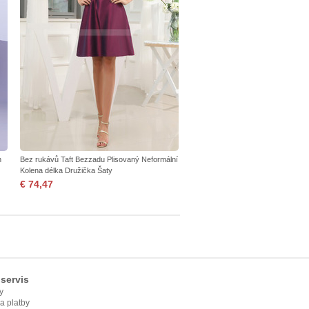
h
Bez rukávů Taft Bezzadu Plisovaný Neformální
Kolena délka Družička Šaty
€ 74,47
servis
y
ia platby