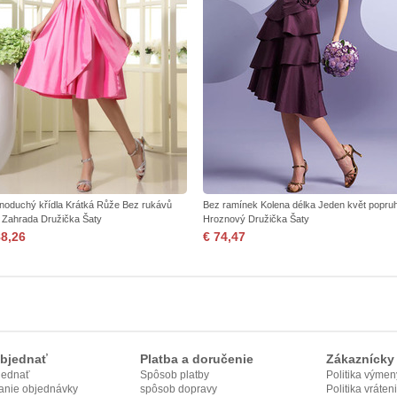
noduchý křídla Krátká Růže Bez rukávů
Bez ramínek Kolena délka Jeden květ popru
t Zahrada Družička Šaty
Hroznový Družička Šaty
88,26
€ 74,47
bjednať
Platba a doručenie
Zákaznícky 
jednať
Spôsob platby
Politika výmen
anie objednávky
spôsob dopravy
Politika vráten