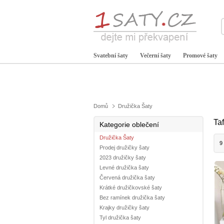
Svatební šaty
Večerní šaty
Promové šaty
Domů
Družička Šaty
Ta
Kategorie oblečení
Družička Šaty
9
Prodej družičky šaty
2023 družičky šaty
Levné družička šaty
Červená družička šaty
Krátké družičkovské šaty
Bez ramínek družička šaty
Krajky družičky šaty
Tyl družička šaty