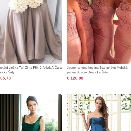
etání vlečka Taft Zima Přikrýt V-krk A-Čára
Jedno rameno hostina Bez rukávů Mořská
žička Šaty
panna Střední Družička Šaty
105,73
€ 126,88