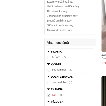
Klasický družička šaty
Velké velikosti družička šaty
Bílá družička šaty
Jednoduché družičky šaty
Dlouhé družička Šaty
Šifónové družička šaty
Mátové družička šaty
Vlastnosti šatů
SILUETA
Zam
A-Čára
(7)
Dru
€ 
VýSTřIH
Bez ramínek
(5)
DOLNí LEM/VLAK
Kolena délka
(6)
TKANINA
Taft
(357)
VýZDOBA