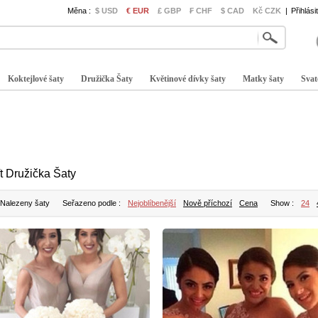
Měna :
$ USD
€ EUR
£ GBP
₣ CHF
$ CAD
Kč CZK
|
Přihlási
Koktejlové šaty
Družička Šaty
Květinové dívky šaty
Matky šaty
Svat
ft Družička Šaty
 Nalezeny šaty
Seřazeno podle :
Nejoblíbenější
Nově příchozí
Cena
Show :
24