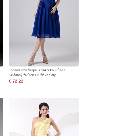
Jednoduchý Šerpa S diakritikou růžice
Skládaný živůtek Družička Šaty
€ 72,22