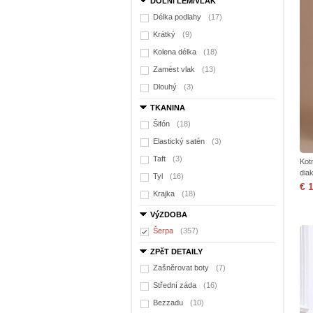
DOLNí LEM/VLAK
Délka podlahy
(17)
Krátký
(9)
Kolena délka
(18)
Zamést vlak
(13)
Dlouhý
(3)
TKANINA
Šifón
(18)
Elastický satén
(3)
Taft
(3)
Kot
dia
Tyl
(16)
€ 
Krajka
(18)
VýZDOBA
Šerpa
(357)
ZPěT DETAILY
Zašněrovat boty
(7)
Střední záda
(16)
Bezzadu
(10)