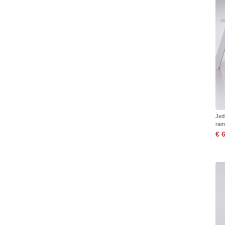
Jed
ram
€ 