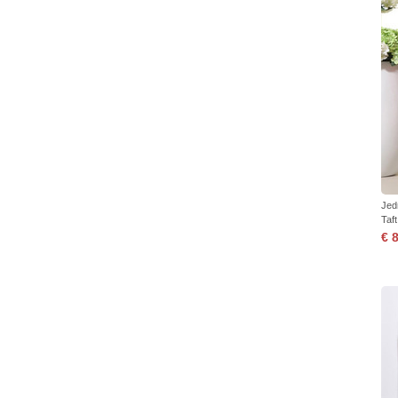
Jed
Taf
€ 