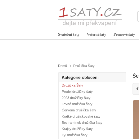
Svatební šaty
Večerní šaty
Promové šaty
Domů
Družička Šaty
Še
Kategorie oblečení
Družička Šaty
4
Prodej družičky šaty
2023 družičky šaty
Levné družička šaty
Červená družička šaty
Krátké družičkovské šaty
Bez ramínek družička šaty
Krajky družičky šaty
Tyl družička šaty