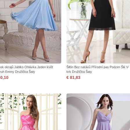
ek okrajů Jablko Ohlávka Jeden květ
Šifón Bez rukávů Přírodní pas Podzim Šik V-
ruh Emmy Družička Šaty
krk Družička Šaty
90,10
€ 81,83