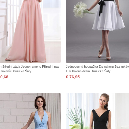
ón Střední záda Jedno rameno Přírodní pas
Jednoduchý houpačka Zip nahoru Bez ruká
 rukávů Družička Šaty
Luk Kolena délka Družička Šaty
80,68
€ 76,95