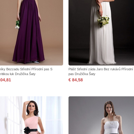
níky Bezzadu Střední Přírodní pas S
Plášť Střední záda Jaro Bez rukávů Přírodní
kritikou luk Družička Šaty
pas Družička Šaty
104,81
€ 84,58