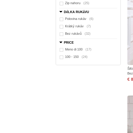
Zip nahoru
(25)
DéLKA RUKáVU
Polovina rukáv
(6)
Krátký rukáv
(7)
Bez rukávů
(32)
PRICE
Meno di 100
(17)
100 - 150
(24)
Šif
Bez
€ 