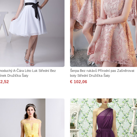
noduchý A-Čára Léto Luk Střední Bez
Šerpa Bez rukávů Přírodní pas Zašněrovat
ínek Družička Šaty
boty Střední Družička Šaty
62,52
€ 102,06