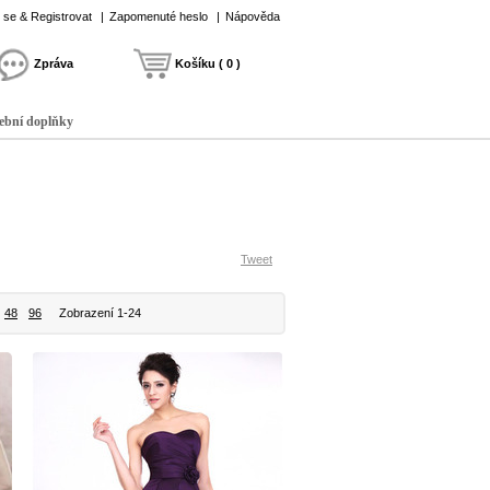
t se & Registrovat
|
Zapomenuté heslo
|
Nápověda
Zpráva
Košíku ( 0 )
ební doplňky
Tweet
48
96
Zobrazení 1-24