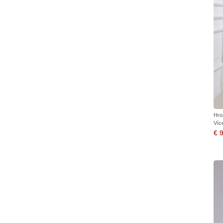
Hro
Víc
€ 