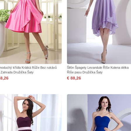
noduchý křídla Krátká Růže Bez rukávů
Šifón Špagety Levandule Říše Kolena délka
t Zahrada Družička Šaty
Říše pasu Družička Šaty
88,26
€ 88,26