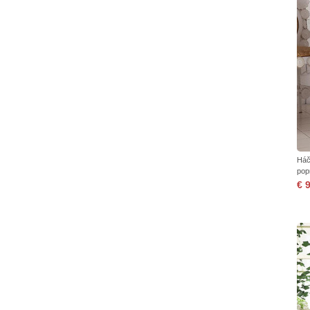
Háč
pop
€ 