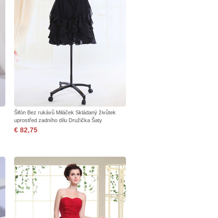
Šifón Bez rukávů Miláček Skládaný živůtek
uprostřed zadního dílu Družička Šaty
€ 82,75