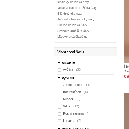
Klasický družička šaty
Velké velikosti družička šaty
Bílá družička šaty
Jednoduché družičky šaty
Dlouhé družička Šaty
Šifónové družička šaty
Mátové družička šaty
Vlastnosti šatů
SILUETA
Šif
A-Čára
(38)
Osl
€ 
VýSTřIH
Jedno rameno
(4)
Bez ramínek
(5)
Miláček
(5)
V-krk
(12)
Rosný rameno
(4)
Lopatka
(7)