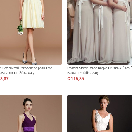
ón Bez rukávů Přirozeného pasu Léto
Podzim Střední záda Krajka Hruška A-Čára Š
ava V-krk Družička Šaty
Bateau Družička Šaty
83,67
€ 115,85