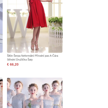
Šifón Šerpa Neformální Přírodní pas A-Čára
Střední Družička Šaty
€ 66,20