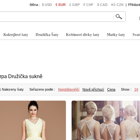
Měna :
$ USD
€ EUR
£ GBP
₣ CHF
$ CAD
Kč CZK
|
Přihlási
Koktejlové šaty
Družička Šaty
Květinové dívky šaty
Matky šaty
Svat
rpa Družička sukně
1 Nalezeny šaty
Seřazeno podle :
Nejoblíbenější
Nově příchozí
Cena
Show :
24