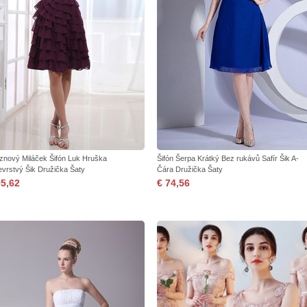
znový Miláček Šifón Luk Hruška
Šifón Šerpa Krátký Bez rukávů Safír Šik A-
evrstvý Šik Družička Šaty
Čára Družička Šaty
95,62
€ 74,56