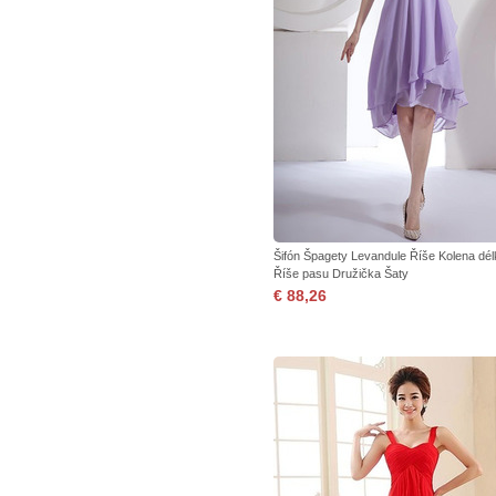
Šifón Špagety Levandule Říše Kolena dél
Říše pasu Družička Šaty
€ 88,26