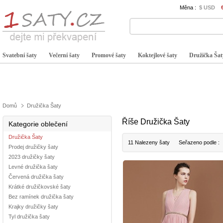
Měna :
$ USD
Svatební šaty
Večerní šaty
Promové šaty
Koktejlové šaty
Družička Šat
Domů
Družička Šaty
Říše Družička Šaty
Kategorie oblečení
Družička Šaty
11 Nalezeny šaty
Seřazeno podle :
Prodej družičky šaty
2023 družičky šaty
Levné družička šaty
Červená družička šaty
Krátké družičkovské šaty
Bez ramínek družička šaty
Krajky družičky šaty
Tyl družička šaty