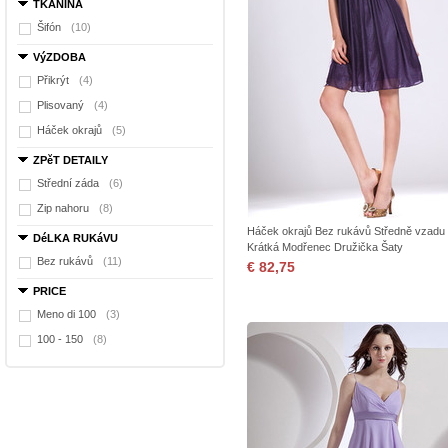
TKANINA
Šifón
(10)
VýZDOBA
Přikrýt
(4)
Plisovaný
(4)
Háček okrajů
(5)
ZPěT DETAILY
Střední záda
(6)
Zip nahoru
(8)
Háček okrajů Bez rukávů Středně vzadu
DéLKA RUKáVU
Krátká Modřenec Družička Šaty
Bez rukávů
(11)
€ 82,75
PRICE
Meno di 100
(3)
100 - 150
(8)