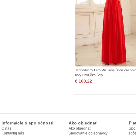
Jednoduchý Léto Míč Říše Šifón Zašněr
boty Družička Šaty
€ 100,22
Informácie o spoločnosti
Ako objednať
Pla
O nás
Ako objednať
Spôs
Kontaktuj nás
Sledovanie objednávky
spô