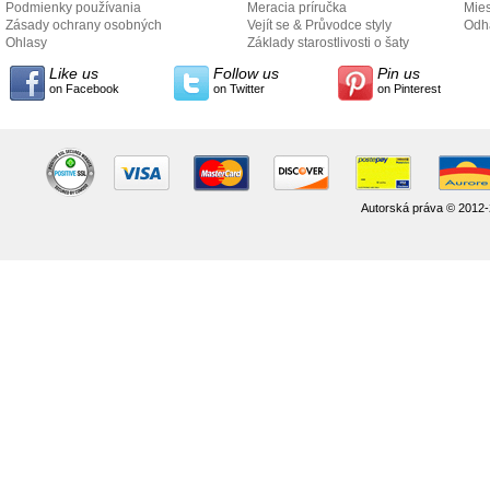
Podmienky používania
Meracia príručka
Mies
Zásady ochrany osobných
Vejít se & Průvodce styly
odo
Odh
údajov
Ohlasy
Základy starostlivosti o šaty
Like us
Follow us
Pin us
on Facebook
on Twitter
on Pinterest
Autorská práva © 2012