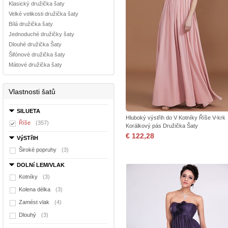
Klasický družička šaty
Velké velikosti družička šaty
Bílá družička šaty
Jednoduché družičky šaty
Dlouhé družička Šaty
Šifónové družička šaty
Mátové družička šaty
Vlastnosti šatů
SILUETA
Hluboký výstřih do V Kotníky Říše V-krk
Říše
(357)
Korálkový pás Družička Šaty
€ 122,28
VýSTřIH
Široké popruhy
(3)
DOLNí LEM/VLAK
Kotníky
(3)
Kolena délka
(3)
Zamést vlak
(4)
Dlouhý
(3)