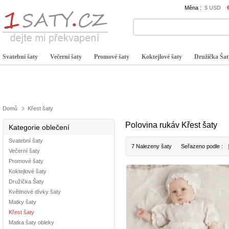
Měna :
$ USD
Svatební šaty
Večerní šaty
Promové šaty
Koktejlové šaty
Družička Šat
Domů
Křest šaty
Polovina rukáv Křest šaty
Kategorie oblečení
Svatební šaty
7 Nalezeny šaty
Seřazeno podle :
Večerní šaty
Promové šaty
Koktejlové šaty
Družička Šaty
Květinové dívky šaty
Matky šaty
Křest šaty
Matka šaty obleky