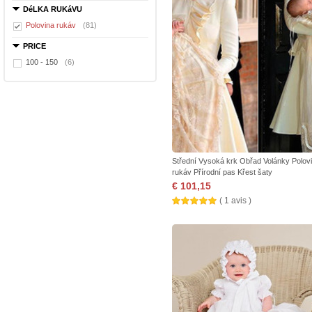
DéLKA RUKáVU
Polovina rukáv
(81)
PRICE
100 - 150
(6)
Střední Vysoká krk Obřad Volánky Polov
rukáv Přírodní pas Křest šaty
€ 101,15
( 1 avis )