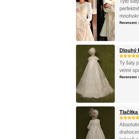
Tyto šaty
perfektn
mnohokr
Recenzent 
Dlouhý 
Ty šaty 
velmi sp
Recenzent 
Tlačítka
Absolutn
drahocen