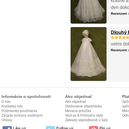
krásně a 
den doko
Recenzent 
Dlouhý 
velmi do
Recenzent 
Informácie o spoločnosti
Ako objednať
Pla
O nás
Ako objednať
Spôs
Kontaktuj nás
Sledovanie objednávky
spô
Podmienky používania
Meracia príručka
Mies
Zásady ochrany osobných
Vejít se & Průvodce styly
odo
Odh
údajov
Ohlasy
Základy starostlivosti o šaty
Like us
Follow us
Pin us