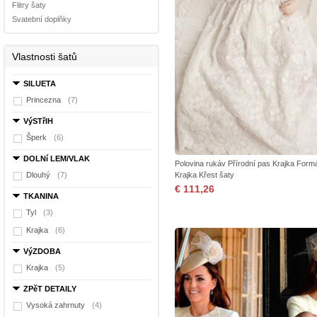
Flitry šaty
Svatební doplňky
Vlastnosti šatů
SILUETA
Princezna
(7)
VýSTřIH
Šperk
(6)
DOLNí LEM/VLAK
Polovina rukáv Přírodní pas Krajka Formá
Dlouhý
(7)
Krajka Křest šaty
€ 111,26
TKANINA
Tyl
(3)
Krajka
(6)
VýZDOBA
Krajka
(5)
ZPěT DETAILY
Vysoká zahrnuty
(4)