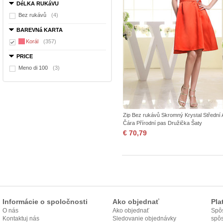
DéLKA RUKáVU
Bez rukávů
(4)
BAREVNá KARTA
Korál
(357)
PRICE
Meno di 100
(3)
Zip Bez rukávů Skromný Krystal Střední 
Čára Přírodní pas Družička Šaty
€ 70,79
Informácie o spoločnosti
Ako objednať
Pla
O nás
Ako objednať
Spôs
Kontaktuj nás
Sledovanie objednávky
spô