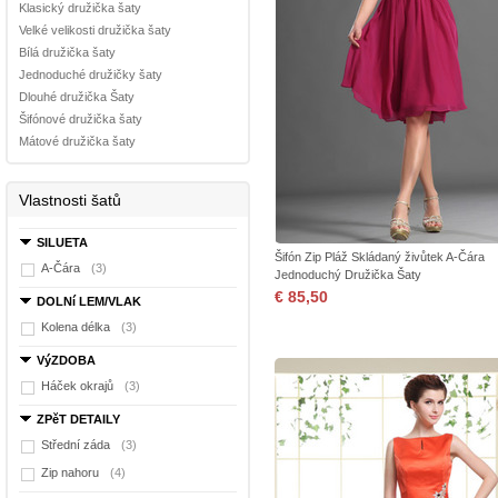
Klasický družička šaty
Velké velikosti družička šaty
Bílá družička šaty
Jednoduché družičky šaty
Dlouhé družička Šaty
Šifónové družička šaty
Mátové družička šaty
Vlastnosti šatů
SILUETA
Šifón Zip Pláž Skládaný živůtek A-Čára
A-Čára
(3)
Jednoduchý Družička Šaty
€ 85,50
DOLNí LEM/VLAK
Kolena délka
(3)
VýZDOBA
Háček okrajů
(3)
ZPěT DETAILY
Střední záda
(3)
Zip nahoru
(4)