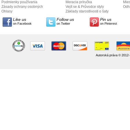
Podmienky používania
Meracia príručka
Mies
Zásady ochrany osobných
Vejít se & Průvodce styly
odo
Odh
údajov
Ohlasy
Základy starostlivosti o šaty
Like us
Follow us
Pin us
on Facebook
on Twitter
on Pinterest
Autorská práva © 2012