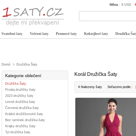
Měna :
$ USD
Svatební šaty
Večerní šaty
Promové šaty
Koktejlové šaty
Družička Šat
Domů
Družička Šaty
Korál Družička Šaty
Kategorie oblečení
Družička Šaty
4 Nalezeny šaty
Seřazeno podle :
Prodej družičky šaty
2023 družičky šaty
Levné družička šaty
Červená družička šaty
Krátké družičkovské šaty
Bez ramínek družička šaty
Krajky družičky šaty
Tyl družička šaty