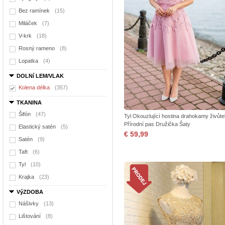
Bez ramínek
(15)
Miláček
(7)
V-krk
(18)
Rosný rameno
(8)
Lopatka
(4)
DOLNí LEM/VLAK
Kolena délka
(357)
TKANINA
Šifón
(47)
Tyl Okouzlující hostina drahokamy živůte
Přírodní pas Družička Šaty
Elastický satén
(5)
€ 59,99
Satén
(9)
Taft
(6)
Tyl
(10)
Krajka
(23)
VýZDOBA
Nášivky
(13)
Lištování
(8)