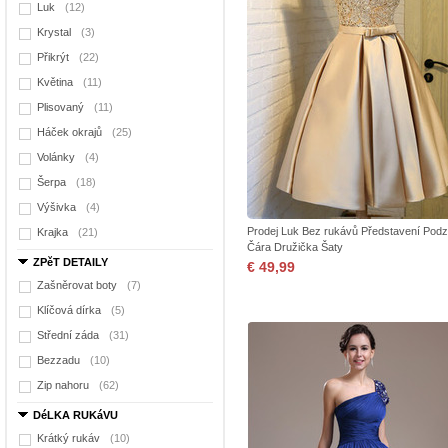
Luk
(12)
Krystal
(3)
Přikrýt
(22)
Květina
(11)
Plisovaný
(11)
Háček okrajů
(25)
Volánky
(4)
Šerpa
(18)
Výšivka
(4)
Prodej Luk Bez rukávů Představení Podz
Krajka
(21)
Čára Družička Šaty
ZPěT DETAILY
€ 49,99
Zašněrovat boty
(7)
Klíčová dírka
(5)
Střední záda
(31)
Bezzadu
(10)
Zip nahoru
(62)
DéLKA RUKáVU
Krátký rukáv
(10)