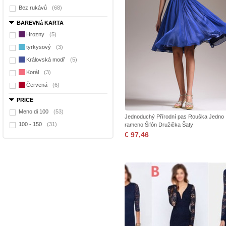
Bez rukávů
(68)
BAREVNá KARTA
Hrozny
(5)
tyrkysový
(3)
Královská modř
(5)
Korál
(3)
Červená
(6)
PRICE
Meno di 100
(53)
Jednoduchý Přírodní pas Rouška Jedno
100 - 150
(31)
rameno Šifón Družička Šaty
€ 97,46