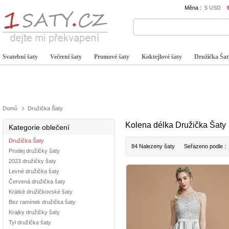
Měna :
$ USD
Svatební šaty
Večerní šaty
Promové šaty
Koktejlové šaty
Družička Šat
Domů
Družička Šaty
Kolena délka Družička Šaty
Kategorie oblečení
Družička Šaty
84 Nalezeny šaty
Seřazeno podle :
Prodej družičky šaty
2023 družičky šaty
Levné družička šaty
Červená družička šaty
Krátké družičkovské šaty
Bez ramínek družička šaty
Krajky družičky šaty
Tyl družička šaty