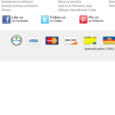
Podmienky používania
Meracia príručka
Mies
Zásady ochrany osobných
Vejít se & Průvodce styly
odo
Odh
údajov
Ohlasy
Základy starostlivosti o šaty
Like us
Follow us
Pin us
on Facebook
on Twitter
on Pinterest
Autorská práva © 2012