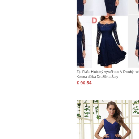
Zip Plášť Hluboký výstřih do V Dlouhý ru
Kolena délka Družička Šaty
€ 96,54