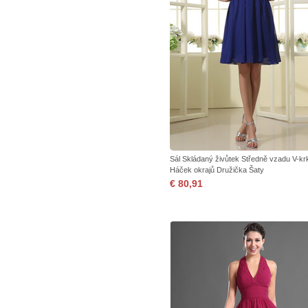
Sál Skládaný živůtek Středně vzadu V-kr
Háček okrajů Družička Šaty
€ 80,91