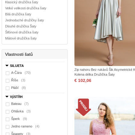
Klasický družička šaty
Velké velikosti družička šaty
Bílá družička šaty
Jednoduché družičky šaty
Dlouhé družička Šaty
Šifónové družička šaty
Mátové družička šaty
Vlastnosti šatů
SILUETA
Zip nahoru Bez rukávů Šik Asymetrické K
A-Čára
(70)
Kolena délka Družička Šaty
€ 102,06
Říše
(3)
Plášť
(8)
VýSTřIH
Bateau
(7)
Ohlávka
(3)
Šperk
(9)
Jedno rameno
(4)
Špagety
(3)