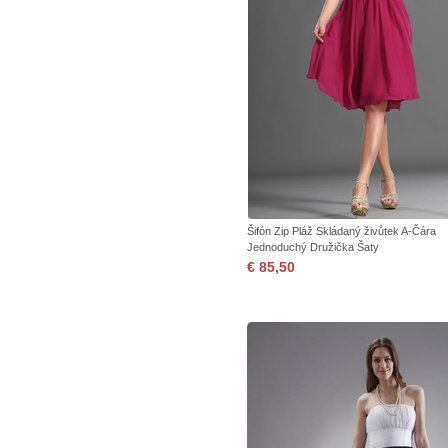
Šifón Zip Pláž Skládaný živůtek A-Čára
Jednoduchý Družička Šaty
€ 85,50