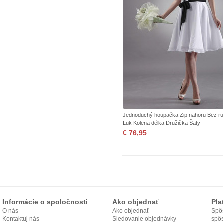
Jednoduchý houpačka Zip nahoru Bez r
Luk Kolena délka Družička Šaty
€ 76,95
Informácie o spoločnosti
Ako objednať
Pla
O nás
Ako objednať
Spôs
Kontaktuj nás
Sledovanie objednávky
spô